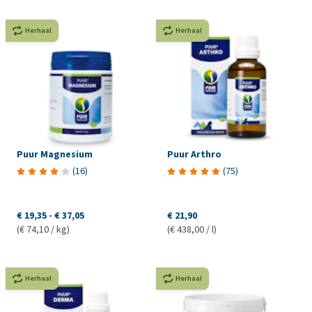
Herhaal
Herhaal
Puur Magnesium
Puur Arthro
(
16
)
(
75
)
€ 19,35
-
€ 37,05
€ 21,90
(€ 74,10 / kg)
(€ 438,00 / l)
Herhaal
Herhaal