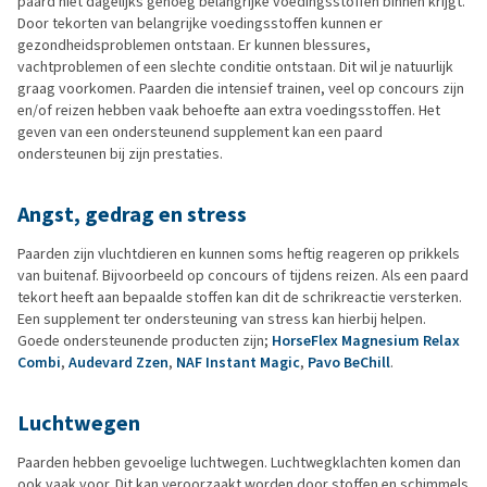
paard niet dagelijks genoeg belangrijke voedingsstoffen binnen krijgt.
Door tekorten van belangrijke voedingsstoffen kunnen er
gezondheidsproblemen ontstaan. Er kunnen blessures,
vachtproblemen of een slechte conditie ontstaan. Dit wil je natuurlijk
graag voorkomen. Paarden die intensief trainen, veel op concours zijn
en/of reizen hebben vaak behoefte aan extra voedingsstoffen. Het
geven van een ondersteunend supplement kan een paard
ondersteunen bij zijn prestaties.
Angst, gedrag en stress
Paarden zijn vluchtdieren en kunnen soms heftig reageren op prikkels
van buitenaf. Bijvoorbeeld op concours of tijdens reizen. Als een paard
tekort heeft aan bepaalde stoffen kan dit de schrikreactie versterken.
Een supplement ter ondersteuning van stress kan hierbij helpen.
Goede ondersteunende producten zijn;
HorseFlex Magnesium Relax
Combi
,
Audevard Zzen
,
NAF Instant Magic
,
Pavo BeChill
.
Luchtwegen
Paarden hebben gevoelige luchtwegen. Luchtwegklachten komen dan
ook vaak voor.
Dit kan veroorzaakt worden door stoffen en schimmels