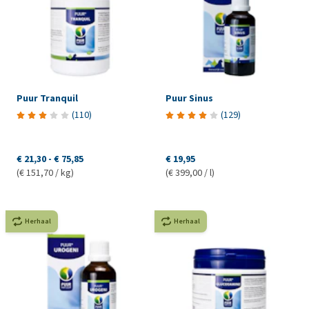
Puur Tranquil
Puur Sinus
(
110
)
(
129
)
€ 21,30
-
€ 75,85
€ 19,95
(€ 151,70 / kg)
(€ 399,00 / l)
Herhaal
Herhaal