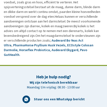
voedsel, zoals gras en hooi, efficiënt te verteren. Het
spijsverteringsstelsel bestaat uit de maag, dunne darm, blinde darm
en dikke darm en werkt continu omdat, paarden kleine hoeveelheden
voedsel verspreid over de dag eten.Helaas kunnen er verschillende
aandoeningen ontstaan aan het darmstelsel. De meest voorkomende
aandoeningen zijn diarree, koliek en maagzweren.Bij koliek is het
advies om altijd contact op te nemen met een dierenarts, koliek kan
levensbedreigend zijn.Om het maagdarmstelsel te ondersteunen zijn
er verschillende producten zoals;
Audevard Bo Yeas Act
Ultra
,
PharmaHorse Psyllium Husk Vezels,
ECOstyle Colosan
Darmolie,
Horseflex Probiotica,
Audevard Ekygard,
Pavo
GutHealth.
Heb je hulp nodig?
Wij zijn telefonisch bereikbaar
Maandag t/m vrijdag: 08:30 - 13:00 uur
Stuur ons een WhatsApp bericht