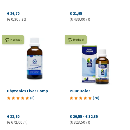
€ 26,70
€ 21,95
(€ 0,30 / st)
(€ 439,00 / l)
Herhaal
Herhaal
Phytonics Liver Comp
Puur Dolor
(
8
)
(
28
)
€ 33,60
€ 20,55
-
€ 32,35
(€ 672,00 / l)
(€ 323,50 / l)