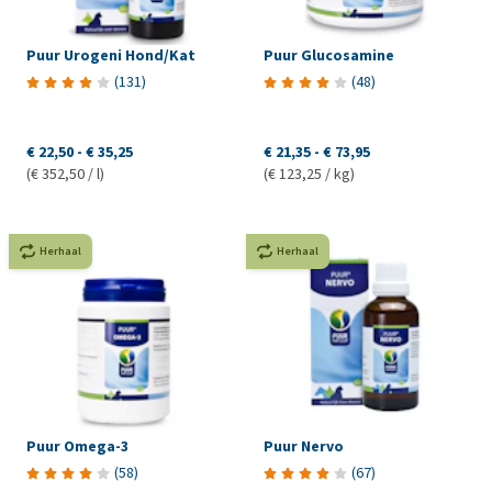
Puur Urogeni Hond/Kat
Puur Glucosamine
(
131
)
(
48
)
€ 22,50
-
€ 35,25
€ 21,35
-
€ 73,95
(€ 352,50 / l)
(€ 123,25 / kg)
Herhaal
Herhaal
Puur Omega-3
Puur Nervo
(
58
)
(
67
)