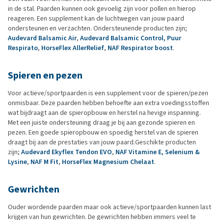
in de stal. Paarden kunnen ook gevoelig zijn voor pollen en hierop
reageren. Een supplement kan de luchtwegen van jouw paard
ondersteunen en verzachten. Ondersteunende producten zijn;
Audevard Balsamic Air
,
Audevard Balsamic Control
,
Puur
Respirato
,
HorseFlex AllerRelief
,
NAF Respirator boost
.
Spieren en pezen
Voor actieve/sportpaarden is een supplement voor de spieren/pezen
onmisbaar. Deze paarden hebben behoefte aan extra voedingsstoffen
wat bijdraagt aan de spieropbouw en herstel na hevige inspanning.
Met een juiste ondersteuning draag je bij aan gezonde spieren en
pezen. Een goede spieropbouw en spoedig herstel van de spieren
draagt bij aan de prestaties van jouw paard.Geschikte producten
zijn;
Audevard Ekyflex Tendon EVO
,
NAF Vitamine E, Selenium &
Lysine
,
NAF M Fit
,
HorseFlex Magnesium Chelaat
.
Gewrichten
Ouder wordende paarden maar ook actieve/sportpaarden kunnen last
krijgen van hun gewrichten. De gewrichten hebben immers veel te