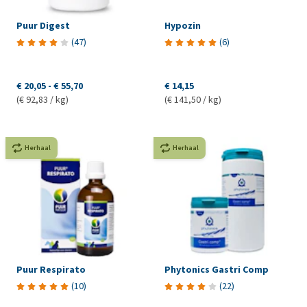
Puur Digest
Hypozin
(
47
)
(
6
)
€ 20,05
-
€ 55,70
€ 14,15
(€ 92,83 / kg)
(€ 141,50 / kg)
Herhaal
Herhaal
Puur Respirato
Phytonics Gastri Comp
(
10
)
(
22
)