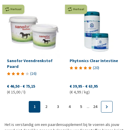
Herhaal
Herhaal
Sanofor Veendrenkstof
Phytonics Clear Intestine
Paard
(
20
)
(
16
)
€ 46,50
-
€ 75,15
€ 39,95
-
€ 63,95
(€ 15,00 / l)
(€ 4,99 / kg)
...
1
2
3
4
5
24
Het is verstandig om een paardensupplement bij te voeren als jouw