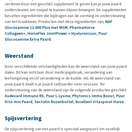
verduren.Door een geschikt supplement te geven kan je jouw paard
ondersteunen om soepel te kunnen blijven bewegen. De supplementen
bevatten ingrediënten die bijdragen aan de vorming en ondersteuning
van het kraakbeen. Producten met deze ingrediënten zijn;
NAF
Glucosamine 12.000 Plus met MSM
,
PharmaHorse
Collageen+
,
HorseFlex JointPower + Hyaluronzuur
,
Puur
Glucosamine Extra Paard
.
Weerstand
Door verschillende omstandigheden kan de weerstand van jouw paard
dalen. Dit kan ontstaan door medicijngebruik, verandering van
leefomgeving en/of verandering in de kudde. Als de weerstand van
jouw paard daalt is je paard vatbaarder voor virussen. Ter
ondersteuning van de weerstand zijn de volgende producten geschikt:
Audevard Immuno RS
,
Puur L-Lysine
,
Phytonics Immu Boost
,
Puur
Vita-min Paard
,
Sectolin Rozenbottel
,
Excellent Vitasporal Horse
.
Spijsvertering
De spijsvertering van een paard is speciaal aangepast om vezelrijk