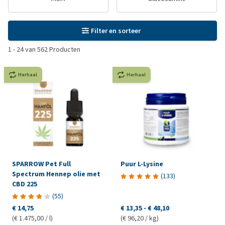
Filter en sorteer
1
-
24
van
562
Producten
Herhaal
Herhaal
SPARROW Pet Full
Puur L-Lysine
Spectrum Hennep olie met
(
133
)
CBD 225
(
55
)
€ 14,75
€ 13,35
-
€ 48,10
(€ 1.475,00 / l)
(€ 96,20 / kg)