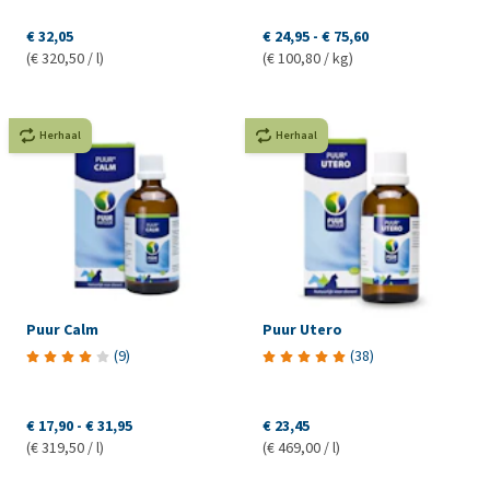
€ 32,05
€ 24,95
-
€ 75,60
(€ 320,50 / l)
(€ 100,80 / kg)
Herhaal
Herhaal
Puur Calm
Puur Utero
(
9
)
(
38
)
€ 17,90
-
€ 31,95
€ 23,45
(€ 319,50 / l)
(€ 469,00 / l)