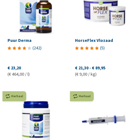
Puur Derma
HorseFlex Vlozaad
(
242
)
(
5
)
€ 23,20
€ 21,30
-
€ 89,95
(€ 464,00 / l)
(€ 9,00 / kg)
Herhaal
Herhaal