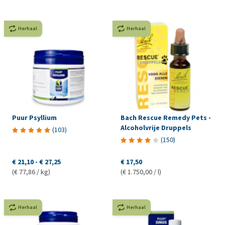
Herhaal
Herhaal
Puur Psyllium
Bach Rescue Remedy Pets -
Alcoholvrije Druppels
(
103
)
(
150
)
€ 21,10
-
€ 27,25
€ 17,50
(€ 77,86 / kg)
(€ 1.750,00 / l)
Herhaal
Herhaal