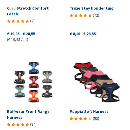
Curli Stretch Comfort
Trixie Stay Hondentuig
Leash
(
72
)
(
2
)
€ 19,95
-
€ 28,55
€ 8,10
-
€ 28,55
(€ 19,95 / st)
Ruffwear Front Range
Puppia Soft Harness
Harness
(
58
)
(
84
)