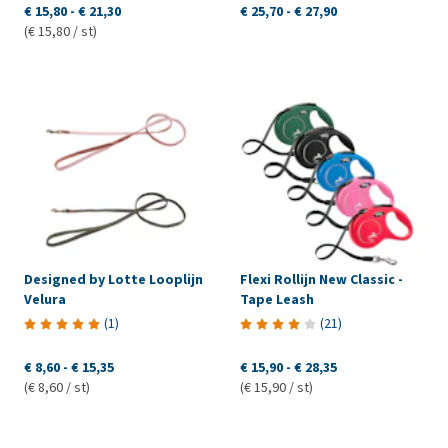
€ 15,80
-
€ 21,30
€ 25,70
-
€ 27,90
(€ 15,80 / st)
Designed by Lotte Looplijn
Flexi Rollijn New Classic -
Velura
Tape Leash
(
1
)
(
21
)
€ 8,60
-
€ 15,35
€ 15,90
-
€ 28,35
(€ 8,60 / st)
(€ 15,90 / st)