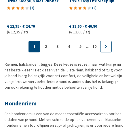
Trixie Sleeplijn met Rubber
Trixie Easy Life Sleeplijn
(
3
)
(
2
)
€ 12,35
-
€ 24,70
€ 12,60
-
€ 46,80
(€ 12,35 / st)
(€ 12,60 / st)
...
1
2
3
4
5
10
Riemen, halsbanden, tuigjes. Deze keuze is reuze, maar wat kun je nu
het beste kiezen? Het kiezen van de juiste riem, halsband of tuig voor
je hond is erg belangrijk voor het comfort, de veiligheid en het welzijn
van je trouwe viervoeter. Iedere hond is anders dus het is belangrijk
om ook rekening te houden met de behoeften van je hond.
Hondenriem
Een hondenriem is een van de meest essentiële accessoires voor het
uitlaten van je hond. Met verschillende opties variërend van klassieke
hondenriemen tot rollijnen en slip- of jachtlijnen, is er voor iedere hond