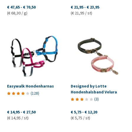
€ 47,65
-
€ 70,50
€ 21,95
-
€ 23,95
(€ 68,30 / g)
(€ 21,95 / st)
Easywalk Hondenharnas
Designed by Lotte
Hondenhalsband Velura
(
128
)
(
3
)
€ 14,95
-
€ 27,50
€ 5,75
-
€ 12,20
(€ 14,95 / st)
(€ 5,75 / st)