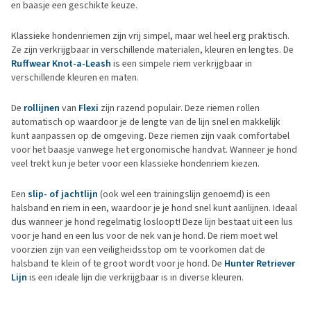
en baasje een geschikte keuze.
Klassieke hondenriemen zijn vrij simpel, maar wel heel erg praktisch.
Ze zijn verkrijgbaar in verschillende materialen, kleuren en lengtes. De
Ruffwear Knot-a-Leash
is een simpele riem verkrijgbaar in
verschillende kleuren en maten.
De
rollijnen
van
Flexi
zijn razend populair. Deze riemen rollen
automatisch op waardoor je de lengte van de lijn snel en makkelijk
kunt aanpassen op de omgeving. Deze riemen zijn vaak comfortabel
voor het baasje vanwege het ergonomische handvat. Wanneer je hond
veel trekt kun je beter voor een klassieke hondenriem kiezen.
Een
slip- of jachtlijn
(ook wel een trainingslijn genoemd) is een
halsband en riem in een, waardoor je je hond snel kunt aanlijnen. Ideaal
dus wanneer je hond regelmatig losloopt! Deze lijn bestaat uit een lus
voor je hand en een lus voor de nek van je hond. De riem moet wel
voorzien zijn van een veiligheidsstop om te voorkomen dat de
halsband te klein of te groot wordt voor je hond. De
Hunter Retriever
Lijn
is een ideale lijn die verkrijgbaar is in diverse kleuren.