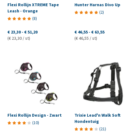
Flexi Rollijn XTREME Tape
Hunter Harnas Divo Up
Leash - Orange
(
2
)
(
8
)
€ 23,30
-
€ 51,20
€ 46,55
-
€ 63,55
(€ 23,30 / st)
(€ 46,55 / st)
Flexi Rollijn Design - Zwart
Trixie Lead'n Walk Soft
Hondentuig
(
10
)
(
21
)