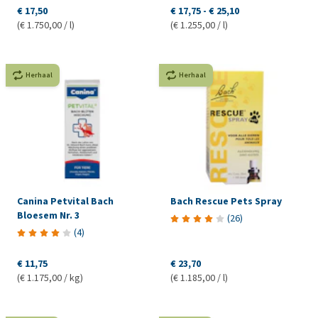
€ 17,50
€ 17,75
-
€ 25,10
(€ 1.750,00 / l)
(€ 1.255,00 / l)
Herhaal
Herhaal
Canina Petvital Bach
Bach Rescue Pets Spray
Bloesem Nr. 3
(
26
)
(
4
)
€ 11,75
€ 23,70
(€ 1.175,00 / kg)
(€ 1.185,00 / l)