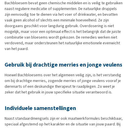
Bachbloesem bevat geen chemische middelen en is veilig te gebruiken
naast reguliere medicatie of supplementen. De natuurlijke druppels
zijn eenvoudig toe te dienen via het voer of drinkwater, en bevatten
vaak geen alcohol of slechts een minimale hoeveelheid. Ze zijn
doorgaans geschikt voor langdurig gebruik. Overdosering is niet
mogelijk, maar voor een optimaal effect is het belangrijk dat de juiste
combinatie van bloesems wordt gekozen. De remedies werken niet
verdovend, maar ondersteunen het natuurlijke emotionele evenwicht
van het paard.
Gebruik bij drachtige merries en jonge veulens
Hoewel Bachbloesems over het algemeen veilig zijn, is het verstandig
om bij drachtige merries, zogende merries of jonge veulens vooraf je
dierenarts of een deskundige therapeut te raadplegen. Zo weet je
zeker dat het gebruik in jouw specifieke situatie verantwoord is.
Individuele samenstellingen
Naast standaardmengsels zijn er ook maatwerkformules beschikbaar,
speciaal afgestemd op het karakter en de situatie van jouw paard. Bij