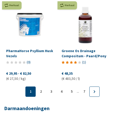
Herhaal
Herhaal
PharmaHorse Psyllium Husk
Groene Os Drainage
Vezels
Compositum - Paard/Pony
(
0
)
(
1
)
€ 29,95
-
€ 82,50
€ 48,35
(€ 27,50 / kg)
(€ 483,50 / l)
...
1
2
3
4
5
7
Darmaandoeningen