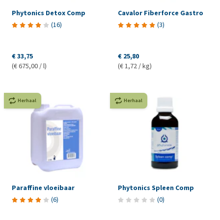
Phytonics Detox Comp
Cavalor Fiberforce Gastro
(
16
)
(
3
)
€ 33,75
€ 25,80
(€ 675,00 / l)
(€ 1,72 / kg)
Herhaal
Herhaal
Paraffine vloeibaar
Phytonics Spleen Comp
(
6
)
(
0
)