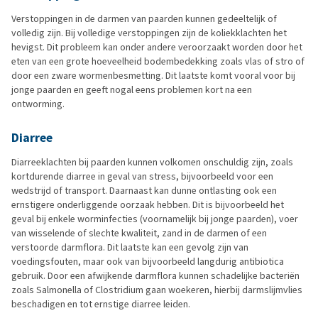
Verstoppingen in de darmen van paarden kunnen gedeeltelijk of
volledig zijn. Bij volledige verstoppingen zijn de koliekklachten het
hevigst. Dit probleem kan onder andere veroorzaakt worden door het
eten van een grote hoeveelheid bodembedekking zoals vlas of stro of
door een zware wormenbesmetting. Dit laatste komt vooral voor bij
jonge paarden en geeft nogal eens problemen kort na een
ontworming.
Diarree
Diarreeklachten bij paarden kunnen volkomen onschuldig zijn, zoals
kortdurende diarree in geval van stress, bijvoorbeeld voor een
wedstrijd of transport. Daarnaast kan dunne ontlasting ook een
ernstigere onderliggende oorzaak hebben. Dit is bijvoorbeeld het
geval bij enkele worminfecties (voornamelijk bij jonge paarden), voer
van wisselende of slechte kwaliteit, zand in de darmen of een
verstoorde darmflora. Dit laatste kan een gevolg zijn van
voedingsfouten, maar ook van bijvoorbeeld langdurig antibiotica
gebruik. Door een afwijkende darmflora kunnen schadelijke bacteriën
zoals Salmonella of Clostridium gaan woekeren, hierbij darmslijmvlies
beschadigen en tot ernstige diarree leiden.