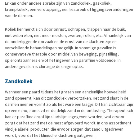
Er kan onder andere sprake zijn van zandkoliek, gaskoliek,
krampkoliek, een verstopping, een liesbreuk of liggingsveranderingen
van de darmen.
Koliek kenmerkt zich door onrust, schrapen, trappen naar de buik,
niet willen eten, niet meer mesten, zweten, rollen, etc. Afhankelijk van
de onderliggende oorzaak en de ernst van de klachten zijn er
verschillende behandelingen mogelijk. In sommige gevallen is
conservatieve therapie door middel van beweging, pijnstilling,
spierontspanners en/of het ingeven van paraffine voldoende. In
andere gevallen is chirurgie de enige optie..
Zandkoliek
Wanneer een paard tijdens het grazen een aanzienlijke hoeveelheid
zand opneemt, kan dit zandkoliek veroorzaken. Het zand slaat in de
darmen neer en vormt zo als het ware een laagje. Dit kan zichtbaar zijn
op een echo, soms zit er duidelijk zand in de ontlasting. Therapeutisch
kan er paraffine en/of lijnzaadslijm ingegeven worden, wat ervoor
zorgt dat het zand met de mest afgevoerd wordt. In ons assortiment
vind je allerlei producten die ervoor zorgen dat zand uitgedreven
wordt, voordat het klinische klachten gaat geven.