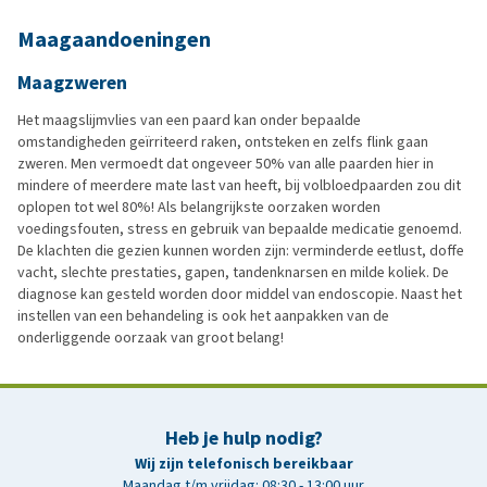
Maagaandoeningen
Maagzweren
Het maagslijmvlies van een paard kan onder bepaalde
omstandigheden geïrriteerd raken, ontsteken en zelfs flink gaan
zweren. Men vermoedt dat ongeveer 50% van alle paarden hier in
mindere of meerdere mate last van heeft, bij volbloedpaarden zou dit
oplopen tot wel 80%! Als belangrijkste oorzaken worden
voedingsfouten, stress en gebruik van bepaalde medicatie genoemd.
De klachten die gezien kunnen worden zijn: verminderde eetlust, doffe
vacht, slechte prestaties, gapen, tandenknarsen en milde koliek. De
diagnose kan gesteld worden door middel van endoscopie. Naast het
instellen van een behandeling is ook het aanpakken van de
onderliggende oorzaak van groot belang!
Heb je hulp nodig?
Wij zijn telefonisch bereikbaar
Maandag t/m vrijdag: 08:30 - 13:00 uur