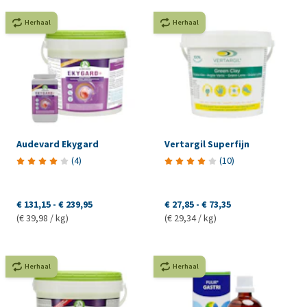
Herhaal
Herhaal
Audevard Ekygard
Vertargil Superfijn
(
4
)
(
10
)
€ 131,15
-
€ 239,95
€ 27,85
-
€ 73,35
(€ 39,98 / kg)
(€ 29,34 / kg)
Herhaal
Herhaal