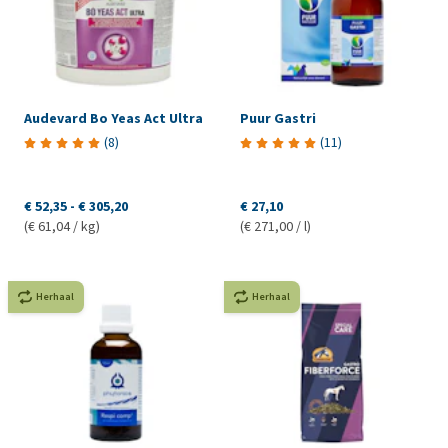
Audevard Bo Yeas Act Ultra
Puur Gastri
(
8
)
(
11
)
€ 52,35
-
€ 305,20
€ 27,10
(€ 61,04 / kg)
(€ 271,00 / l)
Herhaal
Herhaal