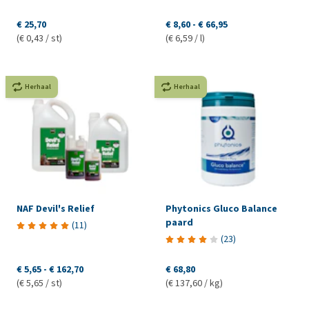
€ 25,70
€ 8,60
-
€ 66,95
(€ 0,43 / st)
(€ 6,59 / l)
Herhaal
Herhaal
NAF Devil's Relief
Phytonics Gluco Balance
paard
(
11
)
(
23
)
€ 5,65
-
€ 162,70
€ 68,80
(€ 5,65 / st)
(€ 137,60 / kg)