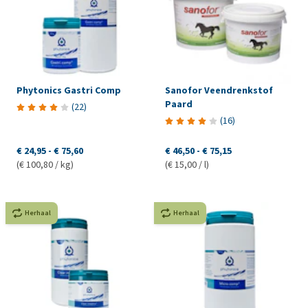
Phytonics Gastri Comp
Sanofor Veendrenkstof
Paard
(
22
)
(
16
)
€ 24,95
-
€ 75,60
€ 46,50
-
€ 75,15
(€ 100,80 / kg)
(€ 15,00 / l)
Herhaal
Herhaal