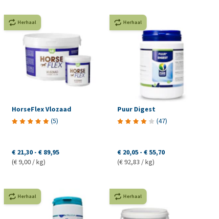
Herhaal
Herhaal
HorseFlex Vlozaad
Puur Digest
(
5
)
(
47
)
€ 21,30
-
€ 89,95
€ 20,05
-
€ 55,70
(€ 9,00 / kg)
(€ 92,83 / kg)
Herhaal
Herhaal