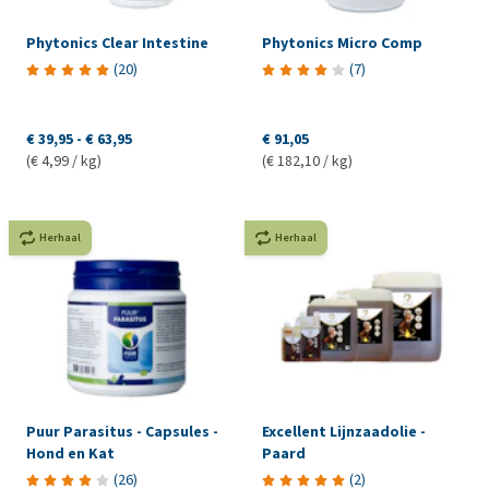
Phytonics Clear Intestine
Phytonics Micro Comp
(
20
)
(
7
)
€ 39,95
-
€ 63,95
€ 91,05
(€ 4,99 / kg)
(€ 182,10 / kg)
Herhaal
Herhaal
Puur Parasitus - Capsules -
Excellent Lijnzaadolie -
Hond en Kat
Paard
(
26
)
(
2
)