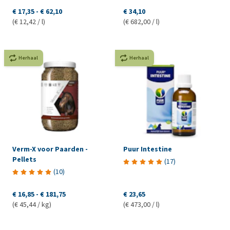
€ 17,35
-
€ 62,10
€ 34,10
(€ 12,42 / l)
(€ 682,00 / l)
Herhaal
Herhaal
Verm-X voor Paarden -
Puur Intestine
Pellets
(
17
)
(
10
)
€ 16,85
-
€ 181,75
€ 23,65
(€ 45,44 / kg)
(€ 473,00 / l)