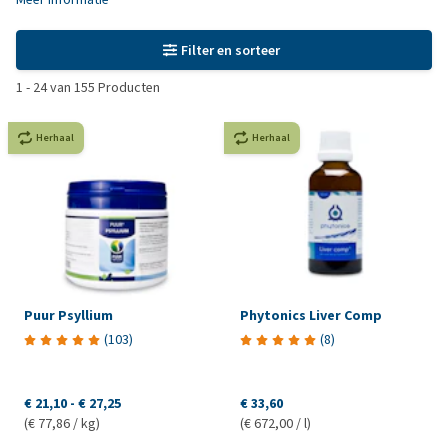
Filter en sorteer
1
-
24
van
155
Producten
Herhaal
Herhaal
Puur Psyllium
Phytonics Liver Comp
(
103
)
(
8
)
€ 21,10
-
€ 27,25
€ 33,60
(€ 77,86 / kg)
(€ 672,00 / l)