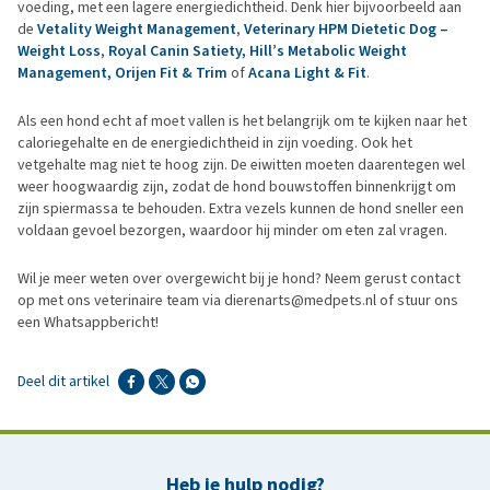
voeding, met een lagere energiedichtheid. Denk hier bijvoorbeeld aan
de
Vetality Weight Management
,
Veterinary HPM Dietetic Dog –
Weight Loss
,
Royal Canin Satiety,
Hill’s Metabolic Weight
Management,
Orijen Fit & Trim
of
Acana Light & Fit
.
Als een hond echt af moet vallen is het belangrijk om te kijken naar het
caloriegehalte en de energiedichtheid in zijn voeding. Ook het
vetgehalte mag niet te hoog zijn. De eiwitten moeten daarentegen wel
weer hoogwaardig zijn, zodat de hond bouwstoffen binnenkrijgt om
zijn spiermassa te behouden. Extra vezels kunnen de hond sneller een
voldaan gevoel bezorgen, waardoor hij minder om eten zal vragen.
Wil je meer weten over overgewicht bij je hond? Neem gerust contact
op met ons veterinaire team via dierenarts@medpets.nl of stuur ons
een Whatsappbericht!
Deel dit artikel
Heb je hulp nodig?