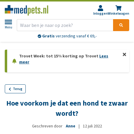
Inloggen
Winkelwagen
Menu
Gratis
verzending vanaf € 69,-
Trovet Week: tot 15% korting op Trovet
Lees
meer
Terug
Hoe voorkom je dat een hond te zwaar
wordt?
Geschreven door
Anne
|
12 juli 2022