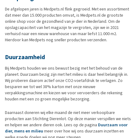
De afgelopen jaren is Medpets.nl flink gegroeid. Met een assortiment
dat meer dan 15.000 producten omvat, is Medpets.nl de grootste
online shop voor de gezondheid van je dier in Nederland. Om de
opslagcapaciteit van het magazijn te vergroten, zijn we in 2021
verhuisd naar een nieuw warehouse van maar liefst 11.000 m2.
Hierdoor kan Medpets nog sneller producten verzenden.
Duurzaamheid
Bij Medpets houden we ons bewust bezig met het behoud van de
planeet. Duurzaam bezig zijn met het milieu is daar heel belangrijk in.
Wij proberen daarom actief onze CO2-voetafdruk te verlagen. Zo
besparen we tot wel 38% karton met onze nieuwe
verpakkingsmachine en kiezen we voor vervoerders die rekening
houden met een zo groen mogelijke bezorging.
Daarnaast doneren wij elke maand de niet meer verkoopbare
producten aan Stichting Dierenlot. Op deze manier verspillen we niets
en helpen we andere dieren ook. Lees op de pagina
Duurzaam voor
dier, mens en milieu
meer over hoe wij ons duurzaam inzetten en
welke goede doelen wij nog meer steunen.