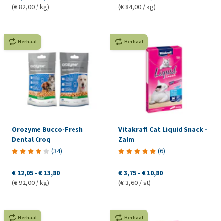
(€ 82,00 / kg)
(€ 84,00 / kg)
Herhaal
Herhaal
Orozyme Bucco-Fresh
Vitakraft Cat Liquid Snack -
Dental Croq
Zalm
(
34
)
(
6
)
€ 12,05
-
€ 13,80
€ 3,75
-
€ 10,80
(€ 92,00 / kg)
(€ 3,60 / st)
Herhaal
Herhaal