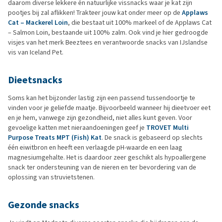
daarom diverse lekkere én natuurlijke vissnacks waar je kat zijn
pootjes bij zal aflikken! Trakteer jouw kat onder meer op de
Applaws
Cat – Mackerel Loin
, die bestaat uit 100% markeel of de Applaws Cat
– Salmon Loin, bestaande uit 100% zalm. Ook vind je hier gedroogde
visjes van het merk Beeztees en verantwoorde snacks van IJslandse
vis van Iceland Pet.
Dieetsnacks
Soms kan het bijzonder lastig zijn een passend tussendoortje te
vinden voor je geliefde maatje. Bijvoorbeeld wanneer hij dieetvoer eet
en je hem, vanwege zijn gezondheid, niet alles kunt geven. Voor
gevoelige katten met nieraandoeningen geef je
TROVET Multi
Purpose Treats MPT (Fish) Kat
. De snack is gebaseerd op slechts
één eiwitbron en heeft een verlaagde pH-waarde en een laag
magnesiumgehalte. Het is daardoor zeer geschikt als hypoallergene
snack ter ondersteuning van de nieren en ter bevordering van de
oplossing van struvietstenen.
Gezonde snacks