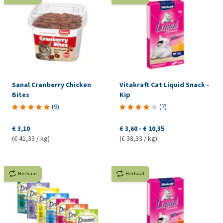
Sanal Cranberry Chicken
Vitakraft Cat Liquid Snack -
Bites
Kip
(
9
)
(
7
)
€ 3,10
€ 3,60
-
€ 10,35
(€ 41,33 / kg)
(€ 38,33 / kg)
Herhaal
Herhaal