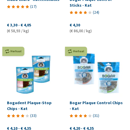
Sticks - Kat
(
17
)
(
24
)
€ 3,30
-
€ 4,05
€ 4,30
(€ 58,93 / kg)
(€ 86,00 / kg)
Herhaal
Herhaal
Bogadent Plaque-Stop
Bogar Plaque Control Chips
Chips - Kat
- Kat
(
33
)
(
31
)
€ 4,10
-
€ 4,35
€ 4,20
-
€ 4,35