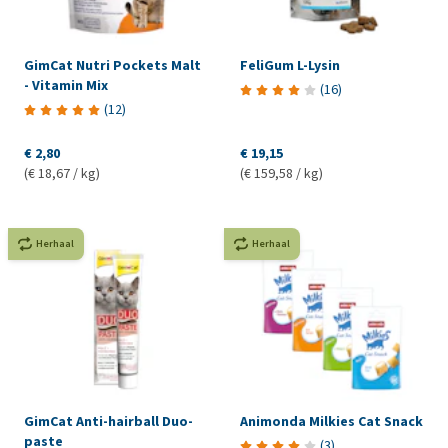
GimCat Nutri Pockets Malt
FeliGum L-Lysin
- Vitamin Mix
(
16
)
(
12
)
€ 2,80
€ 19,15
(€ 18,67 / kg)
(€ 159,58 / kg)
Herhaal
Herhaal
GimCat Anti-hairball Duo-
Animonda Milkies Cat Snack
paste
(
3
)