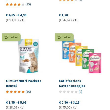
(
15
)
€ 4,65
-
€ 4,90
€ 1,70
(€ 93,00 / kg)
(€ 56,67 / kg)
Herhaal
Herhaal
GimCat Nutri Pockets
Catisfactions
Dental
Kattensnoepjes
(
10
)
(
0
)
€ 1,75
-
€ 5,05
€ 2,70
-
€ 3,15
(€ 28,05 / kg)
(€ 45,00 / kg)