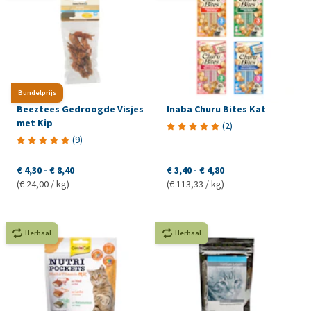
Bundelprijs
Beeztees Gedroogde Visjes
Inaba Churu Bites Kat
met Kip
(
2
)
(
9
)
€ 4,30
-
€ 8,40
€ 3,40
-
€ 4,80
(€ 24,00 / kg)
(€ 113,33 / kg)
Herhaal
Herhaal