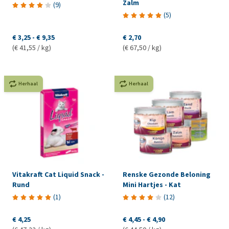
Zalm
(
9
)
(
5
)
€ 3,25
-
€ 9,35
€ 2,70
(€ 41,55 / kg)
(€ 67,50 / kg)
Herhaal
Herhaal
Vitakraft Cat Liquid Snack -
Renske Gezonde Beloning
Rund
Mini Hartjes - Kat
(
1
)
(
12
)
€ 4,25
€ 4,45
-
€ 4,90