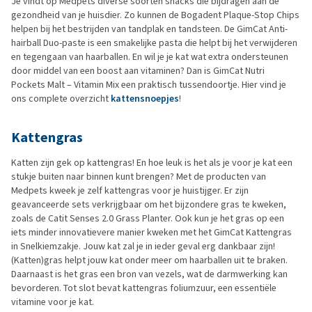
Je vindt op Medpets diverse soorten snacks die bijdragen aan de
gezondheid van je huisdier. Zo kunnen de Bogadent Plaque-Stop Chips
helpen bij het bestrijden van tandplak en tandsteen. De GimCat Anti-
hairball Duo-paste is een smakelijke pasta die helpt bij het verwijderen
en tegengaan van haarballen. En wil je je kat wat extra ondersteunen
door middel van een boost aan vitaminen? Dan is GimCat Nutri
Pockets Malt – Vitamin Mix een praktisch tussendoortje. Hier vind je
ons complete overzicht
kattensnoepjes
!
Kattengras
Katten zijn gek op kattengras! En hoe leuk is het als je voor je kat een
stukje buiten naar binnen kunt brengen? Met de producten van
Medpets kweek je zelf kattengras voor je huistijger. Er zijn
geavanceerde sets verkrijgbaar om het bijzondere gras te kweken,
zoals de Catit Senses 2.0 Grass Planter. Ook kun je het gras op een
iets minder innovatievere manier kweken met het GimCat Kattengras
in Snelkiemzakje. Jouw kat zal je in ieder geval erg dankbaar zijn!
(Katten)gras helpt jouw kat onder meer om haarballen uit te braken.
Daarnaast is het gras een bron van vezels, wat de darmwerking kan
bevorderen. Tot slot bevat kattengras foliumzuur, een essentiële
vitamine voor je kat.