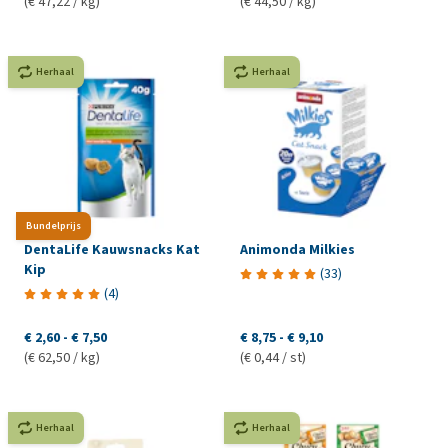
(€ 47,22 / kg)
(€ 44,50 / kg)
Herhaal
Herhaal
Bundelprijs
DentaLife Kauwsnacks Kat
Animonda Milkies
Kip
(
33
)
(
4
)
€ 2,60
-
€ 7,50
€ 8,75
-
€ 9,10
(€ 62,50 / kg)
(€ 0,44 / st)
Herhaal
Herhaal