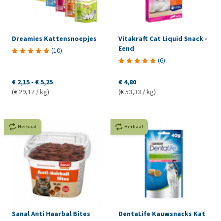
Dreamies Kattensnoepjes
Vitakraft Cat Liquid Snack -
Eend
(
10
)
(
6
)
€ 2,15
-
€ 5,25
€ 4,80
(€ 29,17 / kg)
(€ 53,33 / kg)
Herhaal
Herhaal
Sanal Anti Haarbal Bites
DentaLife Kauwsnacks Kat