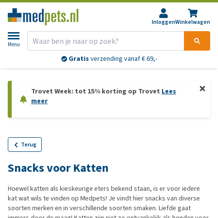
Inloggen
Winkelwagen
Menu
Gratis
verzending vanaf € 69,-
Trovet Week: tot 15% korting op Trovet
Lees
meer
Terug
Snacks voor Katten
Hoewel katten als kieskeurige eters bekend staan, is er voor iedere
kat wat wils te vinden op Medpets! Je vindt hier snacks van diverse
soorten merken en in verschillende soorten smaken. Liefde gaat
immers door de maag! Katten zijn niet zo ontvankelijk als honden voor