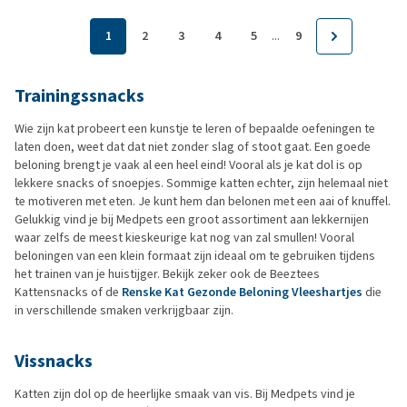
...
1
2
3
4
5
9
Trainingssnacks
Wie zijn kat probeert een kunstje te leren of bepaalde oefeningen te
laten doen, weet dat dat niet zonder slag of stoot gaat. Een goede
beloning brengt je vaak al een heel eind! Vooral als je kat dol is op
lekkere snacks of snoepjes. Sommige katten echter, zijn helemaal niet
te motiveren met eten. Je kunt hem dan belonen met een aai of knuffel.
Gelukkig vind je bij Medpets een groot assortiment aan lekkernijen
waar zelfs de meest kieskeurige kat nog van zal smullen! Vooral
beloningen van een klein formaat zijn ideaal om te gebruiken tijdens
het trainen van je huistijger. Bekijk zeker ook de Beeztees
Kattensnacks of de
Renske Kat Gezonde Beloning Vleeshartjes
die
in verschillende smaken verkrijgbaar zijn.
Vissnacks
Katten zijn dol op de heerlijke smaak van vis. Bij Medpets vind je