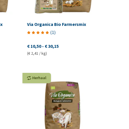
ix
Via Organica Bio Farmersmix
(
1
)
€ 10,50
-
€ 30,15
(€ 2,41 / kg)
Herhaal