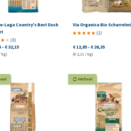
le-Laga Country's Best Duck
Via Organica Bio Scharrelm
et
(
1
)
(
3
)
5
-
€ 32,15
€ 12,85
-
€ 26,35
/ kg)
(€ 2,11 / kg)
haal
Herhaal