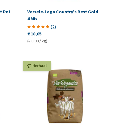
t Pet
Versele-Laga Country's Best Gold
4 Mix
(
2
)
€ 18,05
(€ 0,90 / kg)
Herhaal