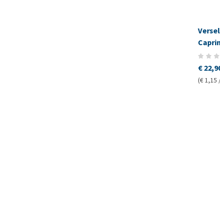
Verse
Capri
€ 22,9
(€ 1,15 