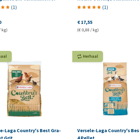
(
1
)
(
1
)
0
€ 17,55
/ kg)
(€ 0,88 / kg)
haal
Herhaal
le-Laga Country's Best Gra-
Versele-Laga Country's Bes
t Grit
4 Pellet