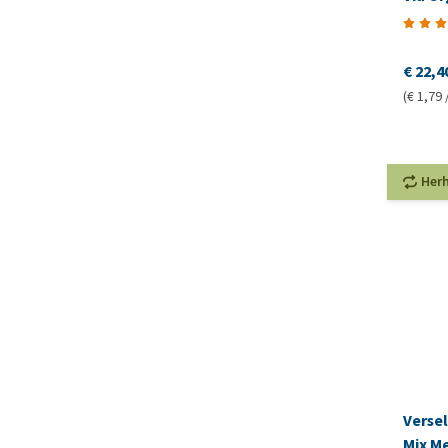
€ 22,4
(€ 1,79 
Her
Verse
Mix Me