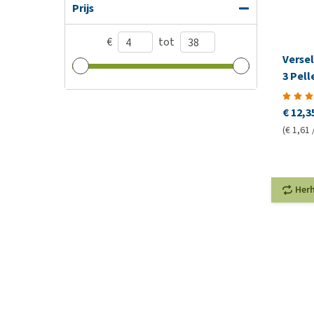
Prijs
€
tot
Verse
3 Pell
€ 12,3
(€ 1,61 
Her