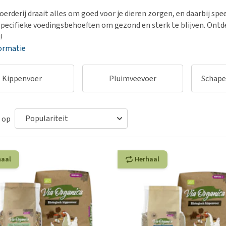
Bench
Nierproblemen
BARF
Ni
ho
er
erderij draait alles om goed voor je dieren zorgen, en daarbij spe
Voer- en drinkbakken
Ouderdom en dementie
Puppy apotheek
Ou
He
nvoer
pecifieke voedingsbehoeften om gezond en sterk te blijven. Ontde
hu
Op reis en onderweg
Overgewicht en conditie
Vuurwerkangst
Ov
!
r
Be
ormatie
Bekijk alles
Bekijk alles
Puppy benodigdheden
Sp
Bekijk alles
Vr
Kippenvoer
Pluimveevoer
Schape
Be
 op
haal
Herhaal