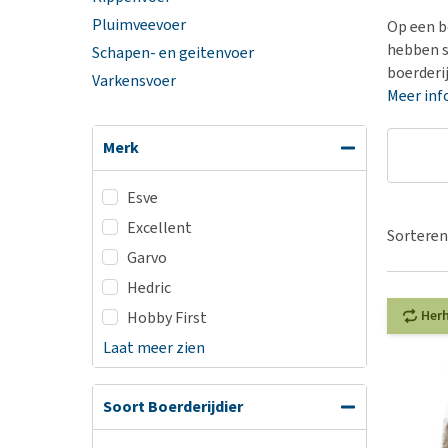
BARF
Hypoallergeen vo
Pluimveevoer
Op een bo
Puppy apotheek
Biologisch honde
hebben s
Schapen- en geitenvoer
Vuurwerkangst
boerderij
Vegan hondenvoe
Varkensvoer
Meer inf
Bekijk alles
Snacks
Bekijk alles
Merk
Esve
Excellent
Sorteren
Garvo
Hedric
Her
Hobby First
Laat meer zien
Soort Boerderijdier