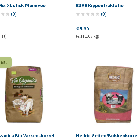
ix-XL stick Pluimvee
ESVE Kippentraktatie
(
0
)
(
0
)
€ 5,30
/ st)
(€ 11,16 / kg)
haal
ganica Bio Varkenskorrel
Hedric Geiten/Bokkenkorre