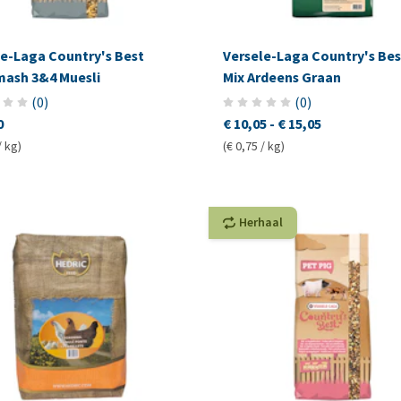
le-Laga Country's Best
Versele-Laga Country's Bes
mash 3&4 Muesli
Mix Ardeens Graan
(
0
)
(
0
)
0
€ 10,05
-
€ 15,05
/ kg)
(€ 0,75 / kg)
Herhaal