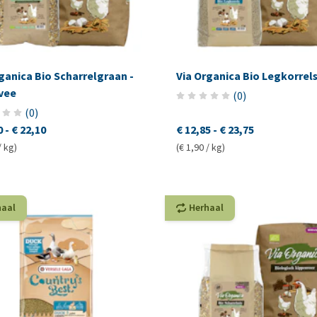
ganica Bio Scharrelgraan -
Via Organica Bio Legkorrel
vee
(
0
)
(
0
)
0
-
€ 22,10
€ 12,85
-
€ 23,75
/ kg)
(€ 1,90 / kg)
haal
Herhaal