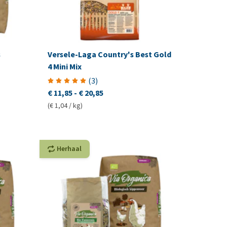
s
Versele-Laga Country's Best Gold
4 Mini Mix
(
3
)
€ 11,85
-
€ 20,85
(€ 1,04 / kg)
Herhaal