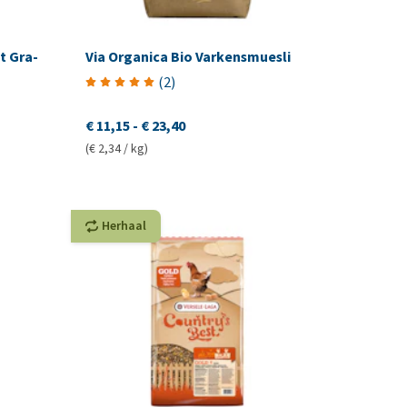
t Gra-
Via Organica Bio Varkensmuesli
(
2
)
€ 11,15
-
€ 23,40
(€ 2,34 / kg)
Herhaal