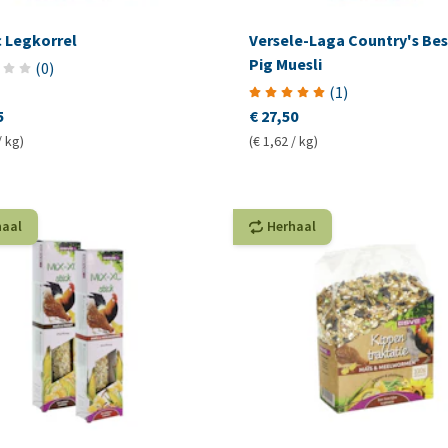
c Legkorrel
Versele-Laga Country's Bes
Pig Muesli
(
0
)
(
1
)
5
€ 27,50
/ kg)
(€ 1,62 / kg)
haal
Herhaal