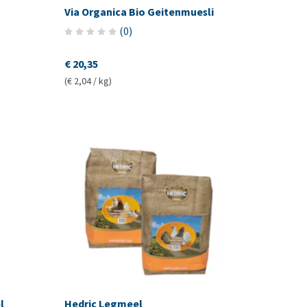
Via Organica Bio Geitenmuesli
(
0
)
€ 20,35
(€ 2,04 / kg)
l
Hedric Legmeel