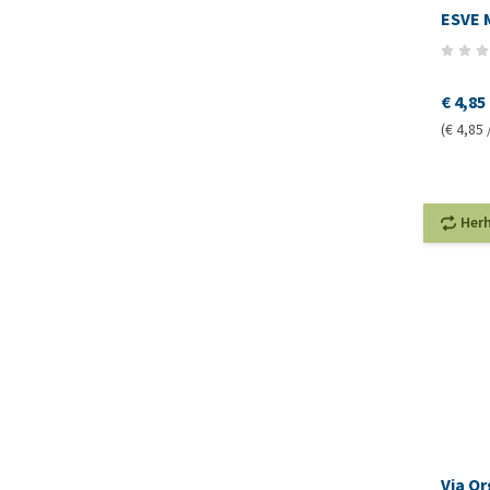
ESVE M
€ 4,85
(€ 4,85 
Her
Via Or