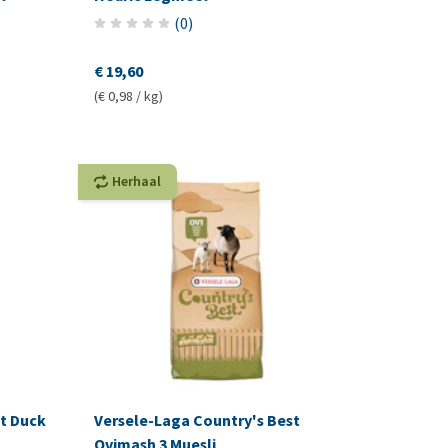
(
0
)
€ 19,60
(€ 0,98 / kg)
Herhaal
t Duck
Versele-Laga Country's Best
Ovimash 3 Muesli