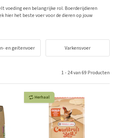
erproblemen
nd te zwaar wordt?
elt voeding een belangrijke rol. Boerderijdieren
derdom en dementie
lp! Mijn hond plast in
k hier het beste voer voor de dieren op jouw
is. Wat nu?
ergewicht en conditie
kijk alles
ieren, pezen en botten
uchtbaarheid
n- en geitenvoer
Varkensvoer
kijk alles
1
-
24
van
69
Producten
Herhaal