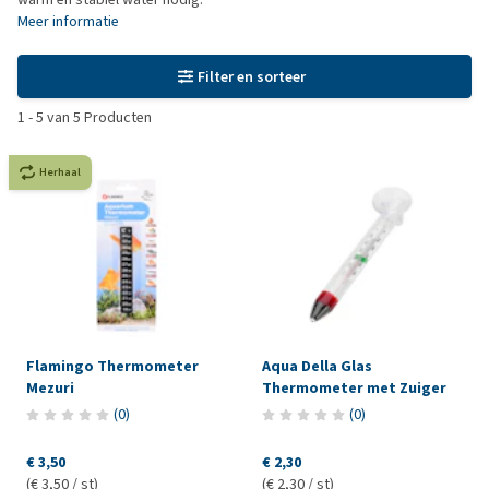
Meer informatie
Filter en sorteer
1
-
5
van
5
Producten
Herhaal
Flamingo Thermometer
Aqua Della Glas
Mezuri
Thermometer met Zuiger
(
0
)
(
0
)
€ 3,50
€ 2,30
(€ 3,50 / st)
(€ 2,30 / st)