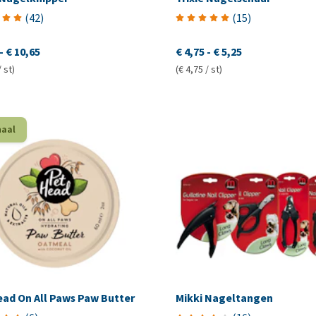
(
42
)
(
15
)
-
€ 10,65
€ 4,75
-
€ 5,25
/ st)
(€ 4,75 / st)
haal
ead On All Paws Paw Butter
Mikki Nageltangen