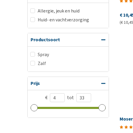
Allergie, jeuk en huid
€ 10,4
Huid- en vachtverzorging
(€ 10,45
Productsoort
Spray
Zalf
Prijs
€
tot
Moser 