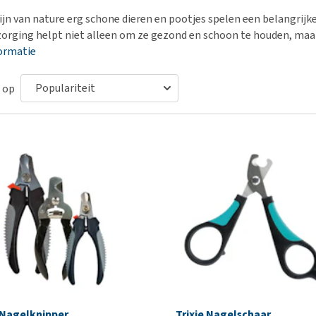
Bench
Nierproblemen
BARF
Ni
ho
er
ijn van nature erg schone dieren en pootjes spelen een belangrijke
Voer- en drinkbakken
Ouderdom en dementie
Puppy apotheek
Ou
He
nvoer
orging helpt niet alleen om ze gezond en schoon te houden, ma
hu
Op reis en onderweg
Overgewicht en conditie
Vuurwerkangst
Ov
ormatie
r
Be
Bekijk alles
Bekijk alles
Puppy benodigdheden
Sp
 op
Bekijk alles
Vr
Be
 Nagelknipper
Trixie Nagelschaar