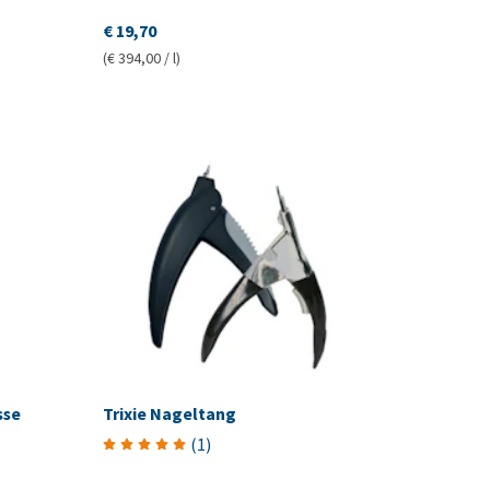
€ 19,70
(€ 394,00 / l)
sse
Trixie Nageltang
(
1
)