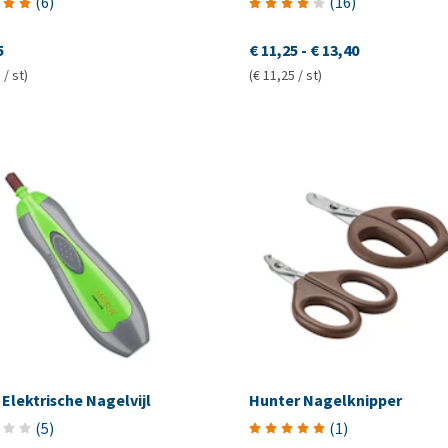
(
6
)
(
16
)
5
€ 11,25
-
€ 13,40
 / st)
(€ 11,25 / st)
Elektrische Nagelvijl
Hunter Nagelknipper
(
5
)
(
1
)