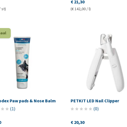
€ 21,30
/ st)
(€ 142,00 / l)
haal
odex Paw pads & Nose Balm
PETKIT LED Nail Clipper
(
1
)
(
0
)
0
€ 20,30