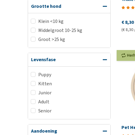
Grootte hond
Klein <10 kg
€ 8,30
(€ 8,30 
Middelgroot 10-25 kg
Groot >25 kg
Her
Levensfase
Puppy
Kitten
Junior
Adult
Senior
Pet H
Aandoening