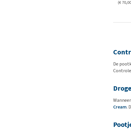
(€ 70,00 
Contr
De pootk
Controle
Droge
Wanneer 
Cream
. 
Pootj