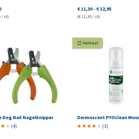
0
€ 11,30
-
€ 12,95
 / st)
(€ 11,30 / st)
Herhaal
e Dog Nail Nagelknipper
Dermoscent PYOclean Mou
(
4
)
(
3
)