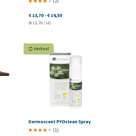
(
2
)
€ 13,70
-
€ 14,50
(€ 13,70 / st)
Herhaal
Dermoscent PYOclean Spray
(
1
)