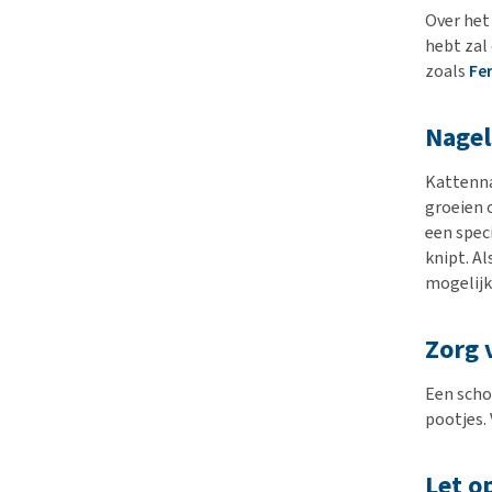
Over het
hebt zal
zoals
Fe
Nagel
Kattenna
groeien 
een spec
knipt. Al
mogelijk
Zorg 
Een scho
pootjes.
Let o