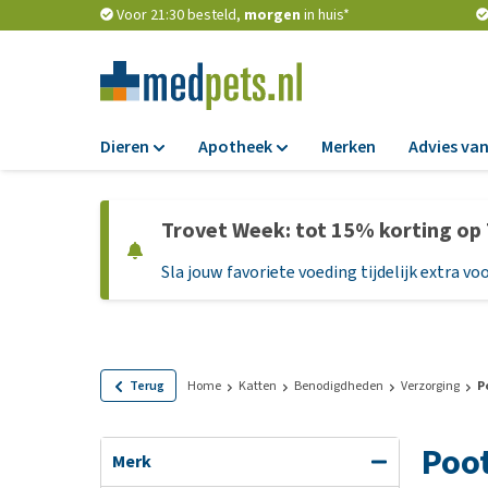
Voor 21:30 besteld,
morgen
in huis*
Dieren
Apotheek
Merken
Advies van
Voer
Apotheek
Trovet Week: tot 15% korting op
Hondenbrokken
Vlooien en teken
Sla jouw favoriete voeding tijdelijk extra voo
Natvoer
Ontworming
Dieetvoer
Medicijnen en
supplementen
Standaardvoer
Probiotica en we
Graanvrij honden
Terug
Home
Katten
Benodigdheden
Verzorging
P
Vitamines en min
Puppyvoer en sna
Poot
Medische benodi
Glutenvrij honden
Merk