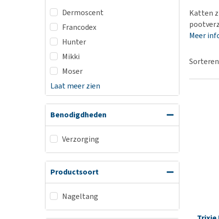
BARF
Hypoallergeen vo
Dermoscent
Katten z
Puppy apotheek
Biologisch honde
pootverz
Francodex
Vuurwerkangst
Meer inf
Vegan hondenvoe
Hunter
Bekijk alles
Snacks
Mikki
Sorteren
Bekijk alles
Moser
Laat meer zien
Benodigdheden
Verzorging
Productsoort
Nageltang
Trixie