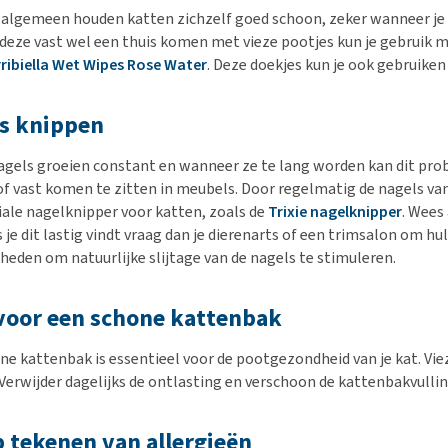
 algemeen houden katten zichzelf goed schoon, zeker wanneer je 
 deze vast wel een thuis komen met vieze pootjes kun je gebruik m
rribiella Wet Wipes Rose Water
. Deze doekjes kun je ook gebruiken 
s knippen
gels groeien constant en wanneer ze te lang worden kan dit pro
of vast komen te zitten in meubels. Door regelmatig de nagels va
iale nagelknipper voor katten, zoals de
Trixie nagelknipper
. Wees 
s je dit lastig vindt vraag dan je dierenarts of een trimsalon om 
heden om natuurlijke slijtage van de nagels te stimuleren.
voor een schone kattenbak
ne kattenbak is essentieel voor de pootgezondheid van je kat. Vie
 Verwijder dagelijks de ontlasting en verschoon de kattenbakvulli
p tekenen van allergieën