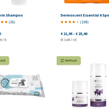
erm Shampoo
Dermoscent Essential 6 Sp
(
36
)
(
108
)
0
€ 21,95
-
€ 25,40
0 / l)
(€ 3,66 / st)
haal
Herhaal