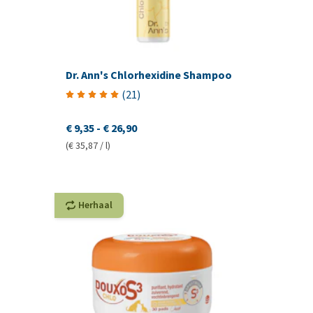
Dr. Ann's Chlorhexidine Shampoo
(
21
)
€ 9,35
-
€ 26,90
(€ 35,87 / l)
Herhaal