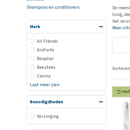
BARF
Hypoallergeen vo
Shampoos en conditioners
De meest
Puppy apotheek
Biologisch honde
tong, di
Vuurwerkangst
het verz
Vegan hondenvoe
Merk
Meer inf
Bekijk alles
Snacks
Bekijk alles
All Friends
AniForte
Beaphar
Beeztees
Sorteren
Canina
Laat meer zien
Her
Benodigdheden
Verzorging