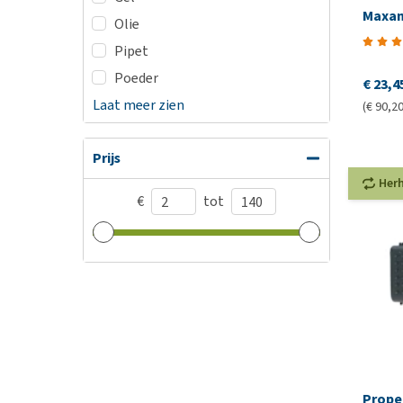
Maxan
Olie
Pipet
Poeder
€ 23,4
Laat meer zien
(€ 90,20 
Prijs
Her
€
tot
Prope