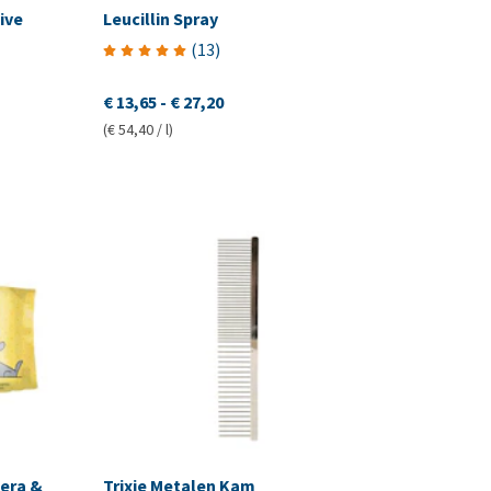
ive
Leucillin Spray
(
13
)
€ 13,65
-
€ 27,20
(€ 54,40 / l)
Vera &
Trixie Metalen Kam