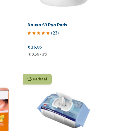
Douxo S3 Pyo Pads
(
23
)
€ 16,85
(€ 0,56 / st)
Herhaal