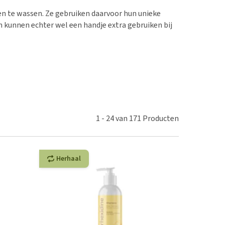
erproblemen
nd te zwaar wordt?
en te wassen. Ze gebruiken daarvoor hun unieke
derdom en dementie
lp! Mijn hond plast in
n kunnen echter wel een handje extra gebruiken bij
is. Wat nu?
ergewicht en conditie
kijk alles
ieren, pezen en botten
uchtbaarheid
kijk alles
1
-
24
van
171
Producten
Herhaal