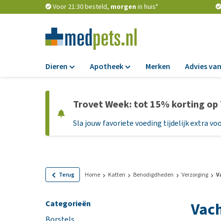
Voor 21:30 besteld,
morgen
in huis*
Dieren
Apotheek
Merken
Advies van
Voer
Apotheek
Trovet Week: tot 15% korting op
Hondenbrokken
Vlooien en teken
Sla jouw favoriete voeding tijdelijk extra voo
Natvoer
Ontworming
Dieetvoer
Medicijnen en
supplementen
Standaardvoer
Probiotica en we
Graanvrij honden
Terug
Home
Katten
Benodigdheden
Verzorging
V
Vitamines en min
Puppyvoer en sna
Categorieën
Vach
Medische benodi
Glutenvrij honden
Borstels