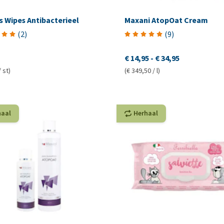
s Wipes Antibacterieel
Maxani AtopOat Cream
(
2
)
(
9
)
€ 14,95
-
€ 34,95
/ st)
(€ 349,50 / l)
haal
Herhaal