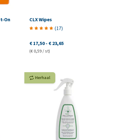
ot-On
CLX Wipes
(
17
)
€ 17,50
-
€ 23,65
(€ 0,59 / st)
Herhaal