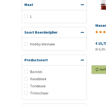
Maat
L
Maxan
Soort Boerderijdier
€ 15,7
Hobby kleinvee
(€ 0,39 
Productsoort
Her
Borstel
Handdoek
Tondeuse
Trimschaar