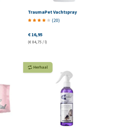
TraumaPet Vachtspray
(
20
)
€ 16,95
(€ 84,75 / l)
Herhaal