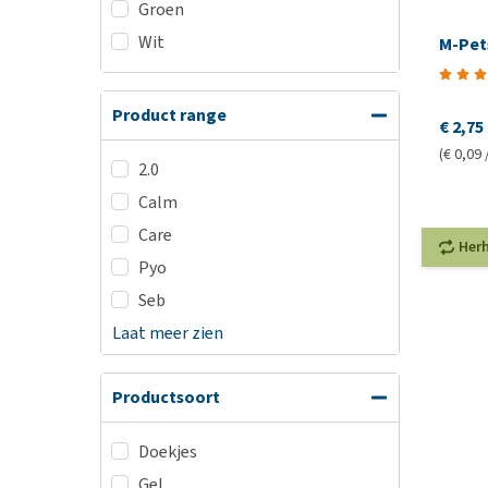
Groen
Wit
M-Pet
Product range
€ 2,75
(€ 0,09 
2.0
Calm
Care
Her
Pyo
Seb
Laat meer zien
Productsoort
Doekjes
Gel