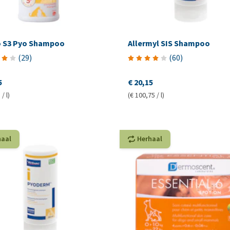
 S3 Pyo Shampoo
Allermyl SIS Shampoo
(
29
)
(
60
)
5
€ 20,15
/ l)
(€ 100,75 / l)
haal
Herhaal