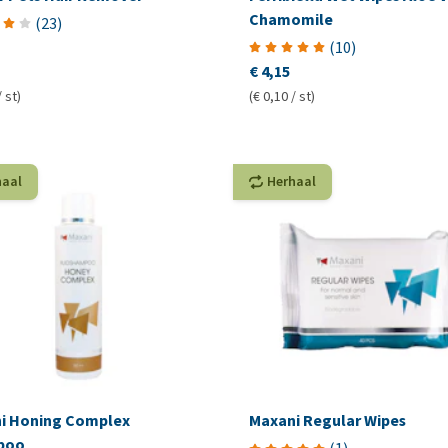
Chamomile
(
23
)
(
10
)
€ 4,15
/ st)
(€ 0,10 / st)
haal
Herhaal
i Honing Complex
Maxani Regular Wipes
poo