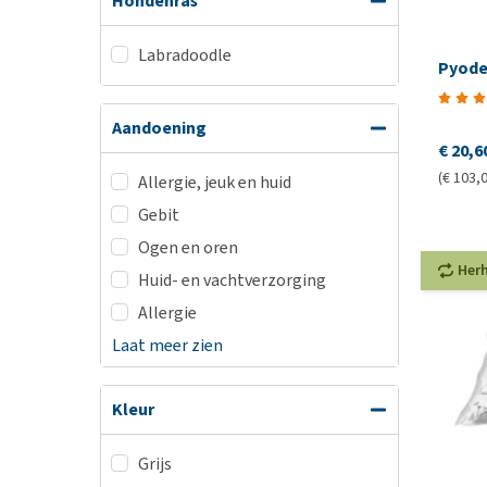
Hondenras
Labradoodle
Pyod
Aandoening
€ 20,6
(€ 103,0
Allergie, jeuk en huid
Gebit
Ogen en oren
Her
Huid- en vachtverzorging
Allergie
Laat meer zien
Kleur
Grijs