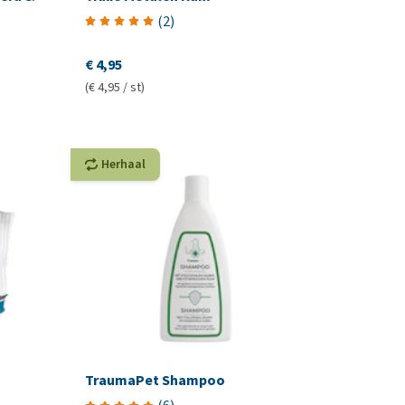
(
2
)
€ 4,95
(€ 4,95 / st)
Herhaal
TraumaPet Shampoo