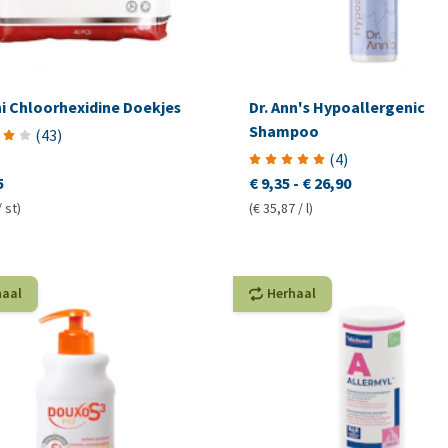
i Chloorhexidine Doekjes
Dr. Ann's Hypoallergenic
Shampoo
(
43
)
(
4
)
5
€ 9,35
-
€ 26,90
/ st)
(€ 35,87 / l)
haal
Herhaal