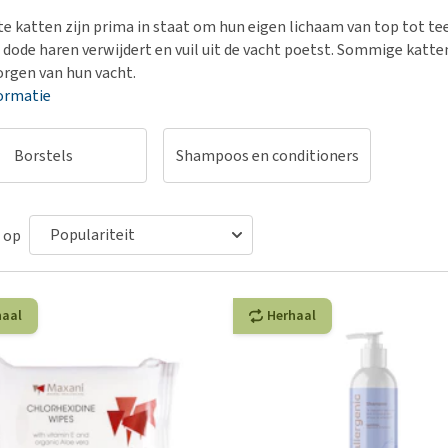
Bench
Nierproblemen
BARF
Ni
ho
er
e katten zijn prima in staat om hun eigen lichaam van top tot te
Voer- en drinkbakken
Ouderdom en dementie
Puppy apotheek
Ou
He
nvoer
e dode haren verwijdert en vuil uit de vacht poetst. Sommige katte
hu
Op reis en onderweg
Overgewicht en conditie
Vuurwerkangst
Ov
orgen van hun vacht.
r
Be
ormatie
Bekijk alles
Bekijk alles
Puppy benodigdheden
Sp
Bekijk alles
Vr
Borstels
Shampoos en conditioners
Be
 op
haal
Herhaal