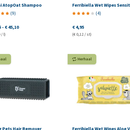
i AtopOat Shampoo
Ferribiella Wet Wipes Sensit
(
9
)
(
4
)
5
-
€ 45,10
€ 4,95
/ l)
(€ 0,12 / st)
haal
Herhaal
r Pets Hair Remover
Ferribiella Wet Wipes Aloe 