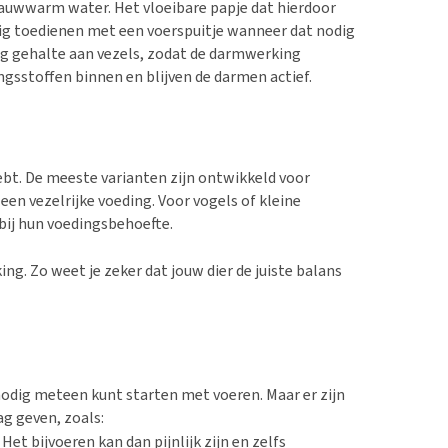
lauwwarm water. Het vloeibare papje dat hierdoor
chtig toedienen met een voerspuitje wanneer dat nodig
og gehalte aan vezels, zodat de darmwerking
ngsstoffen binnen en blijven de darmen actief.
 hebt. De meeste varianten zijn ontwikkeld voor
een vezelrijke voeding. Voor vogels of kleine
bij hun voedingsbehoefte.
ing. Zo weet je zeker dat jouw dier de juiste balans
 nodig meteen kunt starten met voeren. Maar er zijn
ag geven, zoals:
Het bijvoeren kan dan pijnlijk zijn en zelfs