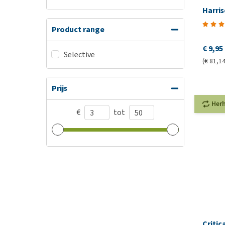
Harri
Product range
€ 9,95
Selective
(€ 81,14
Prijs
Her
€
tot
Critic