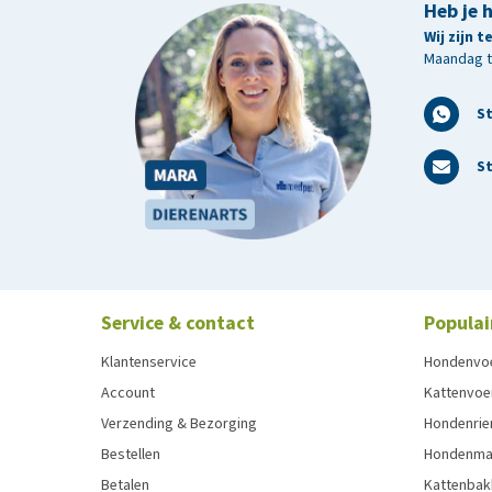
Heb je 
Wij zijn 
Maandag t/
S
St
Service & contact
Populai
Klantenservice
Hondenvo
Account
Kattenvoe
Verzending & Bezorging
Hondenrie
Bestellen
Hondenman
Betalen
Kattenbak