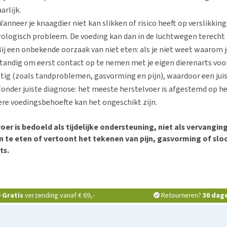
arlijk.
anneer je knaagdier niet kan slikken of risico heeft op verslikking
ologisch probleem. De voeding kan dan in de luchtwegen terecht
ij een onbekende oorzaak van niet eten: als je niet weet waarom je
tandig om eerst contact op te nemen met je eigen dierenarts voo
tig (zoals tandproblemen, gasvorming en pijn), waardoor een juis
onder juiste diagnose: het meeste herstelvoer is afgestemd op he
re voedingsbehoefte kan het ongeschikt zijn.
oer is bedoeld als tijdelijke ondersteuning, niet als vervanging
 te eten of vertoont het tekenen van pijn, gasvorming of slo
ts.
Gratis
verzending vanaf € 69,-
Retourneren?
30 dag