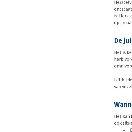
Herstelv
ontstaat
is. Hers
optimaal
De ju
Het is be
herbivore
omnivore
Let bij d
van veze
Wanne
Het kan 
ook situ
B