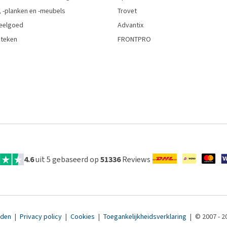
 -planken en -meubels
Trovet
eelgoed
Advantix
 teken
FRONTPRO
4.6
uit 5 gebaseerd op
51336
Reviews
rden
|
Privacy policy
|
Cookies
|
Toegankelijkheidsverklaring
|
© 2007 - 