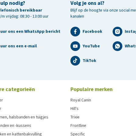
hulp nodig?
Volg je ons al?
telefonisch bereikbaar
Blijf op de hoogte via onze social m
m vrijdag: 08:30 - 13:00 uur
kanalen
tuur ons een WhatsApp bericht
Facebook
Inst
uur ons een e-mail
YouTube
What
TikTok
re categorieën
Populaire merken
er
Royal Canin
r
Hill's
men, halsbanden en tuigjes
Trixie
den en -kussens
Frontline
ken en kattenbakvulling
Specific