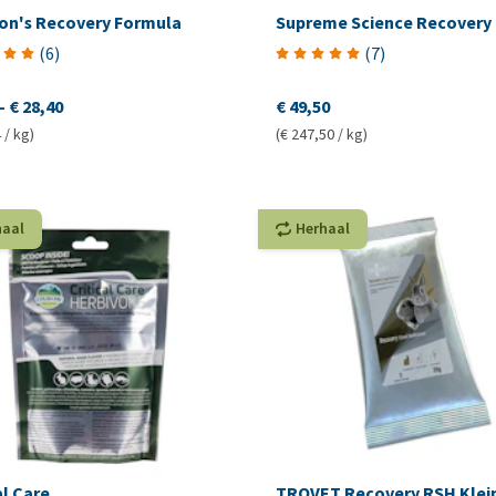
son's Recovery Formula
Supreme Science Recovery 
(
6
)
(
7
)
-
€ 28,40
€ 49,50
 / kg)
(€ 247,50 / kg)
haal
Herhaal
al Care
TROVET Recovery RSH Klei