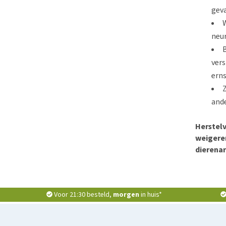
geva
W
neur
B
vers
erns
Z
ande
Herstelv
weigeren
dierenar
Voor 21:30 besteld,
morgen
in huis*