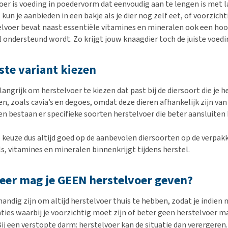
oer is voeding in poedervorm dat eenvoudig aan te lengen is met 
 kun je aanbieden in een bakje als je dier nog zelf eet, of voorzi
telvoer bevat naast essentiële vitamines en mineralen ook een ho
 ondersteund wordt. Zo krijgt jouw knaagdier toch de juiste voedi
iste variant kiezen
langrijk om herstelvoer te kiezen dat past bij de diersoort die je
n, zoals cavia’s en degoes, omdat deze dieren afhankelijk zijn van 
n bestaan er specifieke soorten herstelvoer die beter aansluiten 
e keuze dus altijd goed op de aanbevolen diersoorten op de verpakk
ls, vitamines en mineralen binnenkrijgt tijdens herstel.
er mag je GEEN herstelvoer geven?
handig zijn om altijd herstelvoer thuis te hebben, zodat je indien
aties waarbij je voorzichtig moet zijn of beter geen herstelvoer m
ij een verstopte darm: herstelvoer kan de situatie dan verergeren. 