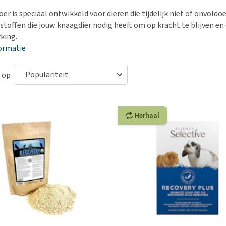
Bench
Nierproblemen
BARF
Ni
ho
er
er is speciaal ontwikkeld voor dieren die tijdelijk niet of onvoldoe
Voer- en drinkbakken
Ouderdom en dementie
Puppy apotheek
Ou
He
nvoer
stoffen die jouw knaagdier nodig heeft om op kracht te blijven en
hu
Op reis en onderweg
Overgewicht en conditie
Vuurwerkangst
Ov
king.
r
Be
ormatie
Bekijk alles
Bekijk alles
Puppy benodigdheden
Sp
Bekijk alles
Vr
 op
Be
Herhaal