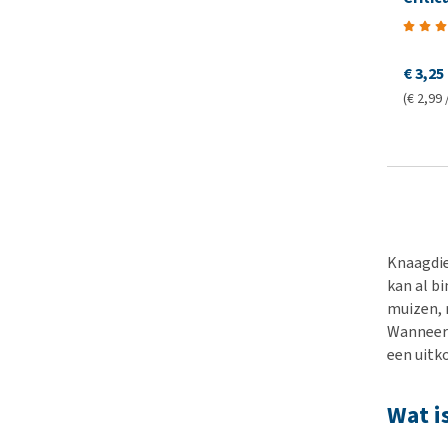
€ 3,25
(€ 2,99 
Knaagdie
kan al b
muizen, r
Wanneer 
een uitk
Wat i