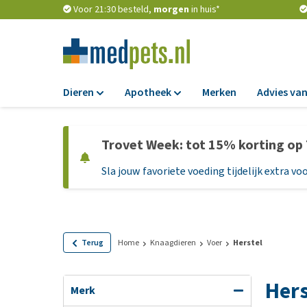
Voor 21:30 besteld,
morgen
in huis*
Dieren
Apotheek
Merken
Advies van
Voer
Apotheek
Trovet Week: tot 15% korting op
Hondenbrokken
Vlooien en teken
Sla jouw favoriete voeding tijdelijk extra voo
Natvoer
Ontworming
Dieetvoer
Medicijnen en
supplementen
Standaardvoer
Probiotica en we
Graanvrij honden
Terug
Home
Knaagdieren
Voer
Herstel
Vitamines en min
Puppyvoer en sna
Hers
Medische benodi
Glutenvrij honden
Merk