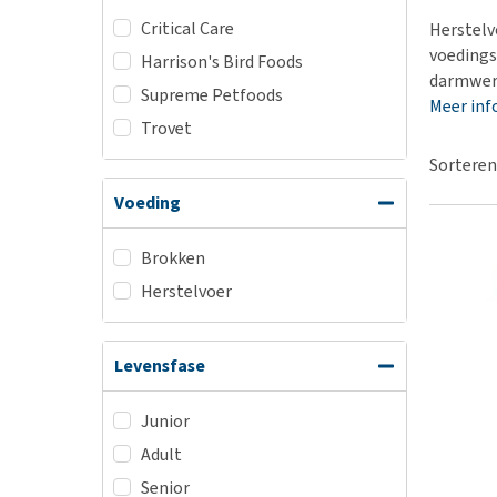
BARF
Hypoallergeen vo
Critical Care
Herstelvo
Puppy apotheek
Biologisch honde
voedings
Harrison's Bird Foods
Vuurwerkangst
darmwer
Vegan hondenvoe
Supreme Petfoods
Meer inf
Bekijk alles
Snacks
Trovet
Bekijk alles
Sorteren
Voeding
Brokken
Herstelvoer
Levensfase
Junior
Adult
Senior