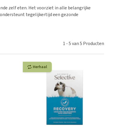
erproblemen
nd te zwaar wordt?
nde zelf eten. Het voorziet in alle belangrijke
derdom en dementie
lp! Mijn hond plast in
 ondersteunt tegelijkertijd een gezonde
is. Wat nu?
ergewicht en conditie
kijk alles
ieren, pezen en botten
uchtbaarheid
1
-
5
van
5
Producten
kijk alles
Herhaal