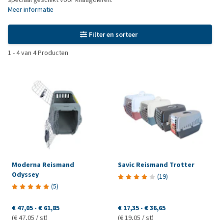
Meer informatie
Filter en sorteer
1
-
4
van
4
Producten
Moderna Reismand
Savic Reismand Trotter
Odyssey
(
19
)
(
5
)
€ 47,05
-
€ 61,85
€ 17,35
-
€ 36,65
(€ 47,05 / st)
(€ 19,05 / st)