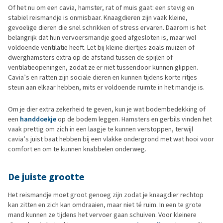
Of het nu om een cavia, hamster, rat of muis gaat: een stevig en
stabiel reismandje is onmisbaar. Knaagdieren zijn vaak kleine,
gevoelige dieren die snel schrikken of stress ervaren. Daarom is het
belangrijk dat hun vervoersmandje goed afgesloten is, maar wel
voldoende ventilatie heeft. Let bij kleine diertjes zoals muizen of
dwerghamsters extra op de afstand tussen de spijlen of
ventilatieopeningen, zodat ze er niet tussendoor kunnen glippen.
Cavia’s en ratten zijn sociale dieren en kunnen tijdens korte ritjes
steun aan elkaar hebben, mits er voldoende ruimte in het mandje is.
Om je dier extra zekerheid te geven, kun je wat bodembedekking of
een
handdoekje
op de bodem leggen. Hamsters en gerbils vinden het
vaak prettig om zich in een laagje te kunnen verstoppen, terwijl
cavia’s juist baat hebben bij een vlakke ondergrond met wat hooi voor
comfort en om te kunnen knabbelen onderweg.
De juiste grootte
Het reismandje moet groot genoeg zijn zodat je knaagdier rechtop
kan zitten en zich kan omdraaien, maar niet té ruim. In een te grote
mand kunnen ze tijdens het vervoer gaan schuiven. Voor kleinere