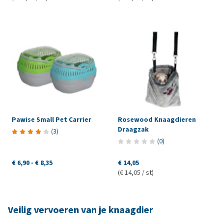
Pawise Small Pet Carrier
Rosewood Knaagdieren
Draagzak
(
3
)
(
0
)
€ 6,90
-
€ 8,35
€ 14,05
(€ 14,05 / st)
Veilig vervoeren van je knaagdier