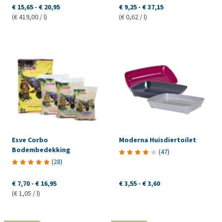
€ 15,65
-
€ 20,95
€ 9,25
-
€ 37,15
(€ 419,00 / l)
(€ 0,62 / l)
Esve Corbo
Moderna Huisdiertoilet
Bodembedekking
(
47
)
(
28
)
€ 7,70
-
€ 16,95
€ 3,55
-
€ 3,60
(€ 1,05 / l)