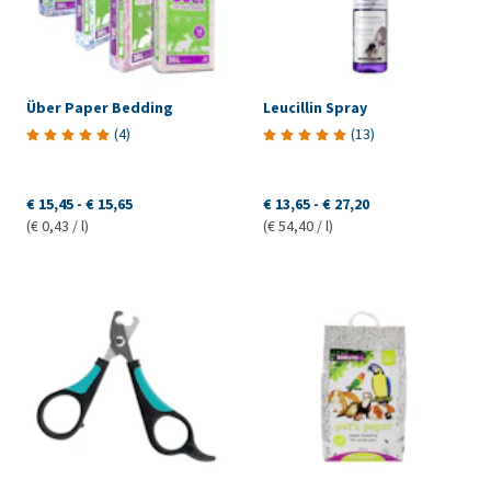
Über Paper Bedding
Leucillin Spray
(
4
)
(
13
)
€ 15,45
-
€ 15,65
€ 13,65
-
€ 27,20
(€ 0,43 / l)
(€ 54,40 / l)