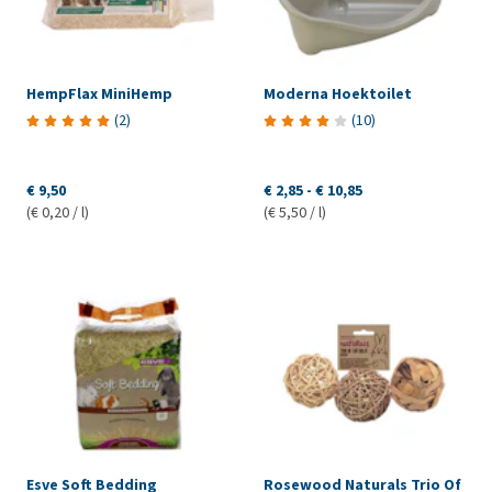
HempFlax MiniHemp
Moderna Hoektoilet
(
2
)
(
10
)
€ 9,50
€ 2,85
-
€ 10,85
(€ 0,20 / l)
(€ 5,50 / l)
Esve Soft Bedding
Rosewood Naturals Trio Of