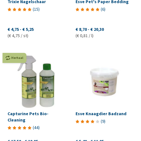
Trixie Nagelschaar
Esve Pet's Paper Bedding
(
15
)
(
6
)
€ 4,75
-
€ 5,25
€ 8,70
-
€ 20,30
(€ 4,75 / st)
(€ 0,81 / l)
Herhaal
Capturine Pets Bio-
Esve Knaagdier Badzand
Cleaning
(
9
)
(
44
)