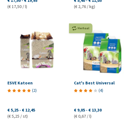
€ 17,50
-
€ 19,95
€ 5,40
-
€ 11,05
(€ 17,50 / l)
(€ 2,76 / kg)
Herhaal
ESVE Katoen
Cat's Best Universal
(
2
)
(
4
)
€ 5,25
-
€ 12,45
€ 9,05
-
€ 13,30
(€ 5,25 / st)
(€ 0,67 / l)