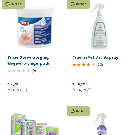
Herhaal
Herhaal
Trixie Oorverzorging
TraumaPet Vachtspray
Wegwerp-vingerpads
(
20
)
(
0
)
€ 7,25
€ 16,95
(€ 0,15 / st)
(€ 84,75 / l)
Herhaal