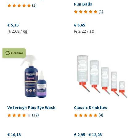
Fun Balls
(
1
)
(
1
)
€ 5,35
€ 6,65
(€ 2,68 / kg)
(€ 2,22 / st)
Herhaal
Vetericyn Plus Eye Wash
Classic Drinkfles
(
17
)
(
4
)
€ 16,15
€ 2,95
-
€ 12,05