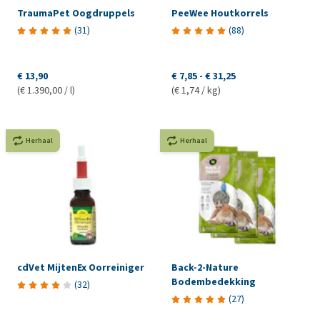
TraumaPet Oogdruppels
PeeWee Houtkorrels
(
31
)
(
88
)
€ 13,90
€ 7,85
-
€ 31,25
(€ 1.390,00 / l)
(€ 1,74 / kg)
Herhaal
Herhaal
cdVet MijtenEx Oorreiniger
Back-2-Nature
Bodembedekking
(
32
)
(
27
)