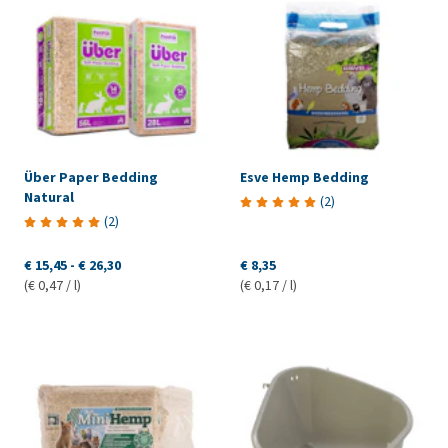
Über Paper Bedding
Esve Hemp Bedding
Natural
(
2
)
(
2
)
€ 15,45
-
€ 26,30
€ 8,35
(€ 0,47 / l)
(€ 0,17 / l)