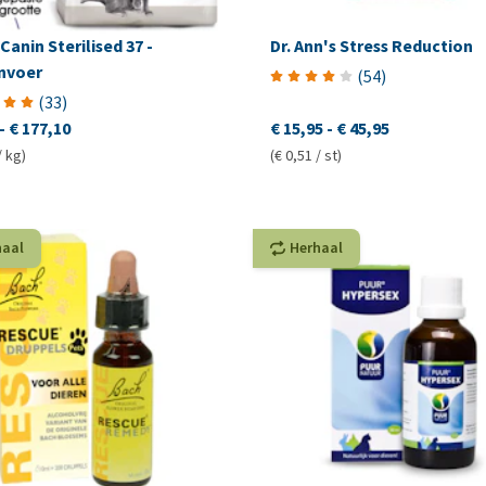
Canin Sterilised 37 -
Dr. Ann's Stress Reduction
nvoer
(
54
)
(
33
)
-
€ 177,10
€ 15,95
-
€ 45,95
/ kg)
(€ 0,51 / st)
haal
Herhaal