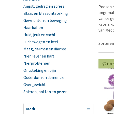
BARF
Hypoallergeen vo
Angst, gedrag en stress
Poezen h
Puppy apotheek
Biologisch honde
ongemakk
Blaas en blaasontsteking
Vuurwerkangst
van de g
Vegan hondenvoe
Gewrichten en beweging
katers k
Bekijk alles
Haarballen
Snacks
van Medp
Huid, jeuk en vacht
Bekijk alles
Luchtwegen en keel
Sorteren
Maag, darmen en diarree
Nier, lever en hart
Nierproblemen
Her
Ontsteking en pijn
Ouderdom en dementie
Overgewicht
Spieren, botten en pezen
Merk