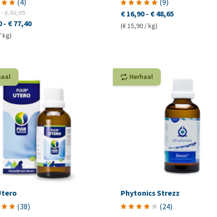
(
4
)
(
9
)
-
€ 91,05
€ 16,90
-
€ 48,65
0
-
€ 77,40
(€ 15,90 / kg)
/ kg)
haal
Herhaal
Utero
Phytonics Strezz
(
38
)
(
24
)