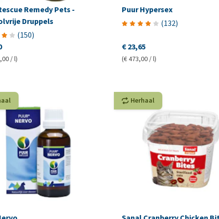
Rescue Remedy Pets -
Puur Hypersex
lvrije Druppels
(
132
)
(
150
)
0
€ 23,65
,00 / l)
(€ 473,00 / l)
haal
Herhaal
Nervo
Sanal Cranberry Chicken Bi