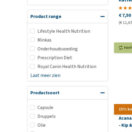
€ 7,50
Product range
(€ 11,67
Lifestyle Health Nutrition
Minkas
Her
Onderhoudsvoeding
Prescription Diet
Royal Canin Health Nutrition
Laat meer zien
Productsoort
Capsule
15% ko
Druppels
Acana
Olie
- Kip 