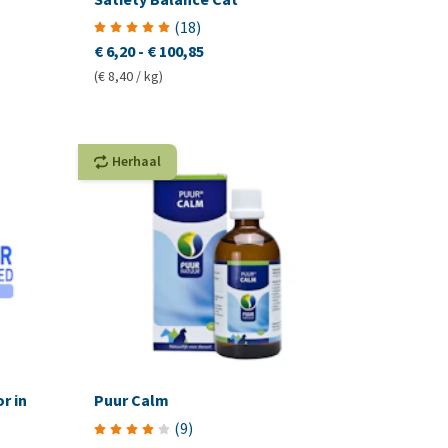
(
18
)
€ 6,20
-
€ 100,85
(€ 8,40 / kg)
Herhaal
r in
Puur Calm
(
9
)