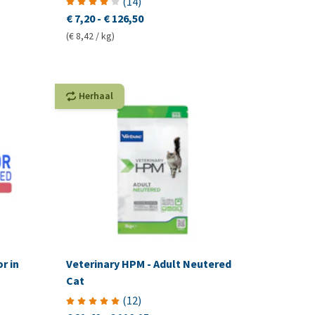
(
14
)
€ 7,20
-
€ 126,50
(€ 8,42 / kg)
Herhaal
r in
Veterinary HPM - Adult Neutered
Cat
(
12
)