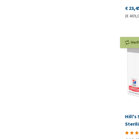
€ 23,4
(€ 469,0
Her
Hill's
Steril