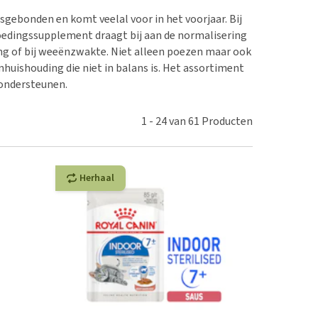
erproblemen
nd te zwaar wordt?
sgebonden en komt veelal voor in het voorjaar. Bij
derdom en dementie
lp! Mijn hond plast in
oedingssupplement draagt bij aan de normalisering
is. Wat nu?
ergewicht en conditie
ing of bij weeënzwakte. Niet alleen poezen maar ook
kijk alles
ishouding die niet in balans is. Het assortiment
ieren, pezen en botten
 ondersteunen.
uchtbaarheid
kijk alles
1
-
24
van
61
Producten
Herhaal