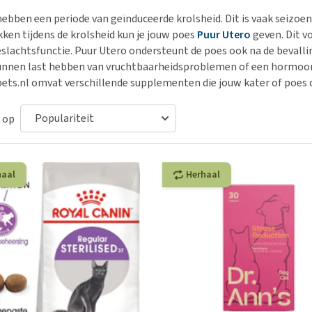
Bench
Nierproblemen
BARF
Ni
ho
er
ebben een periode van geïnduceerde krolsheid. Dit is vaak seizoen
Voer- en drinkbakken
Ouderdom en dementie
Puppy apotheek
Ou
He
nvoer
en tijdens de krolsheid kun je jouw poes
Puur Utero
geven. Dit v
hu
Op reis en onderweg
Overgewicht en conditie
Vuurwerkangst
Ov
eslachtsfunctie. Puur Utero ondersteunt de poes ook na de bevall
r
Be
unnen last hebben van vruchtbaarheidsproblemen of een hormoonhu
Bekijk alles
Bekijk alles
Puppy benodigdheden
Sp
ets.nl omvat verschillende supplementen die jouw kater of poes
Bekijk alles
Vr
Be
 op
haal
Herhaal