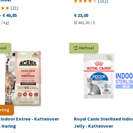
(
102
)
(
21
)
-
€ 40,85
€ 23,05
 / kg)
(€ 461,00 / l)
haal
Herhaal
rting
 Indoor Entree - Kattenvoer
Royal Canin Sterilised Indoo
& Haring
Jelly - Kattenvoer