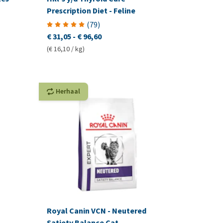
Prescription Diet - Feline
(
79
)
€ 31,05
-
€ 96,60
(€ 16,10 / kg)
Herhaal
Royal Canin VCN - Neutered
Satiety Balance Cat