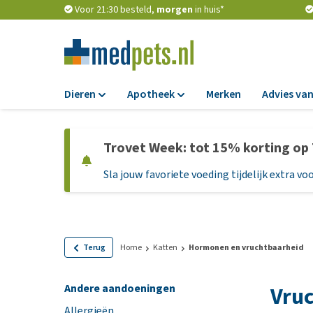
Voor 21:30 besteld,
morgen
in huis*
Dieren
Apotheek
Merken
Advies van
Voer
Apotheek
Trovet Week: tot 15% korting op
Hondenbrokken
Vlooien en teken
Sla jouw favoriete voeding tijdelijk extra voo
Natvoer
Ontworming
Dieetvoer
Medicijnen en
supplementen
Standaardvoer
Probiotica en we
Graanvrij honden
Terug
Home
Katten
Hormonen en vruchtbaarheid
Vitamines en min
Puppyvoer en sna
Andere aandoeningen
Vruc
Medische benodi
Glutenvrij honden
Allergieën