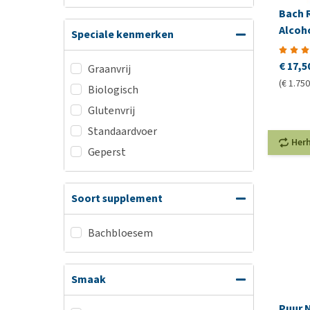
Bach 
Alcoho
Speciale kenmerken
€ 17,5
Graanvrij
(€ 1.750
Biologisch
Glutenvrij
Standaardvoer
Her
Geperst
Soort supplement
Bachbloesem
Smaak
Puur 