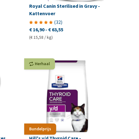
Royal Canin Sterilised in Gravy -
Kattenvoer
(
32
)
€ 16,90
-
€ 63,55
(€ 15,58 / kg)
Herhaal
Bundelprijs
tes
Hill's y/d Thyroid Care -