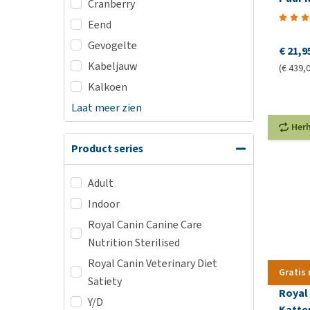
Cranberry
Eend
Gevogelte
€ 21,9
Kabeljauw
(€ 439,0
Kalkoen
Laat meer zien
Her
Product series
Adult
Indoor
Royal Canin Canine Care
Nutrition Sterilised
Royal Canin Veterinary Diet
Gratis
Satiety
Royal 
Y/D
Katte