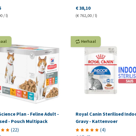
5
€ 38,10
0 / l)
(€ 762,00 / l)
haal
Herhaal
 Science Plan - Feline Adult -
Royal Canin Sterilised Indoo
ised - Pouch Multipack
Gravy - Kattenvoer
(
22
)
(
4
)