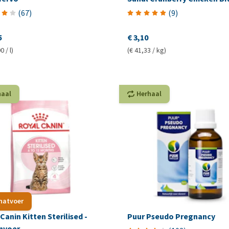
(
67
)
(
9
)
5
€ 3,10
0 / l)
(€ 41,33 / kg)
haal
Herhaal
 natvoer
Canin Kitten Sterilised -
Puur Pseudo Pregnancy
nvoer