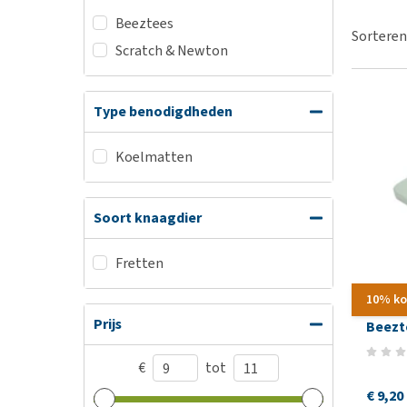
BARF
Hypoallergeen vo
Beeztees
Puppy apotheek
Sorteren
Biologisch honde
Scratch & Newton
Vuurwerkangst
Vegan hondenvoe
Bekijk alles
Snacks
Type benodigdheden
Bekijk alles
Koelmatten
Soort knaagdier
Fretten
10% ko
Prijs
Beezt
€
tot
€ 9,20