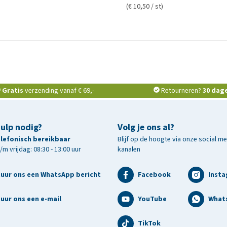
(€ 10,50 / st)
Gratis
verzending vanaf € 69,-
Retourneren?
30 dag
hulp nodig?
Volg je ons al?
telefonisch bereikbaar
Blijf op de hoogte via onze social m
m vrijdag: 08:30 - 13:00 uur
kanalen
tuur ons een WhatsApp bericht
Facebook
Inst
uur ons een e-mail
YouTube
What
TikTok