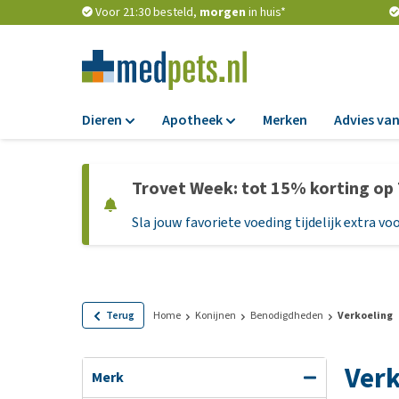
Voor 21:30 besteld,
morgen
in huis*
Dieren
Apotheek
Merken
Advies van
Voer
Apotheek
Trovet Week: tot 15% korting op
Hondenbrokken
Vlooien en teken
Sla jouw favoriete voeding tijdelijk extra voo
Natvoer
Ontworming
Dieetvoer
Medicijnen en
supplementen
Standaardvoer
Probiotica en we
Graanvrij honden
Terug
Home
Konijnen
Benodigdheden
Verkoeling
Vitamines en min
Puppyvoer en sna
Verk
Medische benodi
Glutenvrij honden
Merk