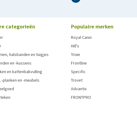
re categorieën
Populaire merken
er
Royal Canin
r
Hill's
men, halsbanden en tuigjes
Trixie
den en -kussens
Frontline
ken en kattenbakvulling
Specific
 -planken en -meubels
Trovet
eelgoed
Advantix
 teken
FRONTPRO