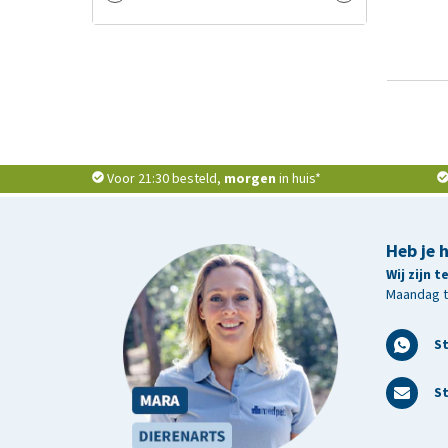
Voor 21:30 besteld,
morgen
in huis*
Heb je 
Wij zijn 
Maandag t/
S
St