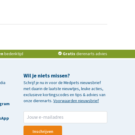
en
bedenktijd
Gratis
dierenarts advies
Wil je niets missen?
edia
Schrijf je nu in voor de Medpets nieuwsbrief
met daarin de laatste nieuwtjes, leuke acties,
exclusieve kortingscodes en tips & advies van
onze dierenarts.
Voorwaarden nieuwsbrief
agram
sApp
Inschrijven