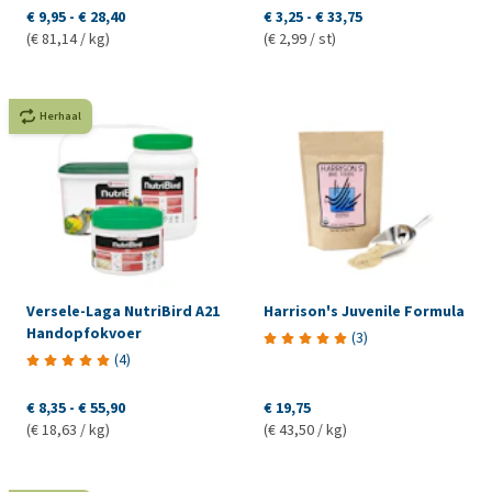
€ 9,95
-
€ 28,40
€ 3,25
-
€ 33,75
(€ 81,14 / kg)
(€ 2,99 / st)
Herhaal
Versele-Laga NutriBird A21
Harrison's Juvenile Formula
Handopfokvoer
(
3
)
(
4
)
€ 8,35
-
€ 55,90
€ 19,75
(€ 18,63 / kg)
(€ 43,50 / kg)