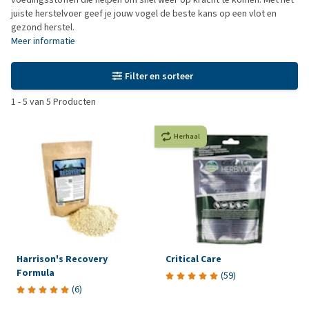
juiste herstelvoer geef je jouw vogel de beste kans op een vlot en
gezond herstel.
Meer informatie
Filter en sorteer
1
-
5
van
5
Producten
Herhaal
Harrison's Recovery
Critical Care
Formula
(
59
)
(
6
)