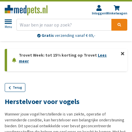
Inloggen
Winkelwagen
Menu
Gratis
verzending vanaf € 69,-
Trovet Week: tot 15% korting op Trovet
Lees
meer
Terug
Herstelvoer voor vogels
Wanneer jouw vogel herstellende is van ziekte, operatie of
verminderde conditie, kan herstelvoer een belangrijke ondersteuning
bieden. Dit speciaal ontwikkelde voer bevat geconcentreerde
voedingsstoffen die helpen om snel weer op kracht te komen. Met het