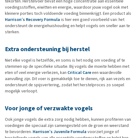
tekorten. Herstelvoer bevat een hoge concentratie aan essentiële
voedingsstoffen, eiwitten en energie, waardoor jouw vogel ook met
kleinere porties toch voldoende voeding binnenkrijgt. Een product als
Harrison’s Recovery Formula
is hier een goed voorbeeld van: het
ondersteunt de energiehuishouding en helpt vogels om sneller aan te
sterken.
Extra ondersteuning bij herstel
Niet elke vogel is hetzelfde, en soms is het nodig om voeding af te
stemmen op de specifieke situatie. Bij vogels die moeite hebben met
eten of veel energie verliezen, kan
Critical Care
een waardevolle
aanvulling zijn. Dit voer is gemakkelijk toe te dienen, rijk aan vezels en
ondersteunt de spijsvertering, zodat het herstelproces zo soepel
mogelijk verloopt.
Voor jonge of verzwakte vogels
Ook jonge vogels die extra zorg nodig hebben, kunnen profiteren van
voedingen die speciaal zijn samengesteld om de groei en weerstand
te bevorderen.
Harrison’s Juvenile Formula
voorziet jonge of
herstellende vogels van alle essentiële voedingsstoffen en helpt hen