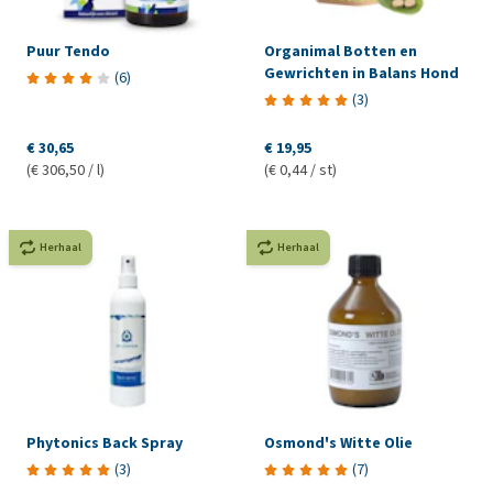
Puur Tendo
Organimal Botten en
Gewrichten in Balans Hond
(
6
)
(
3
)
€ 30,65
€ 19,95
(€ 306,50 / l)
(€ 0,44 / st)
Herhaal
Herhaal
Phytonics Back Spray
Osmond's Witte Olie
(
3
)
(
7
)