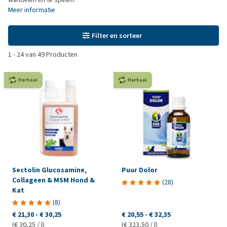
Meer informatie
Filter en sorteer
1
-
24
van
49
Producten
Herhaal
Herhaal
Sectolin Glucosamine,
Puur Dolor
Collageen & MSM Hond &
(
28
)
Kat
(
8
)
€ 21,30
-
€ 30,25
€ 20,55
-
€ 32,35
(€ 30,25 / l)
(€ 323,50 / l)