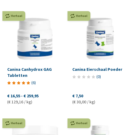
Herhaal
Herhaal
Canina Canhydrox GAG
Canina Eierschaal Poeder
Tabletten
(
0
)
(
6
)
€ 16,55
-
€ 259,95
€ 7,50
(€ 129,16 / kg)
(€ 30,00 / kg)
Herhaal
Herhaal