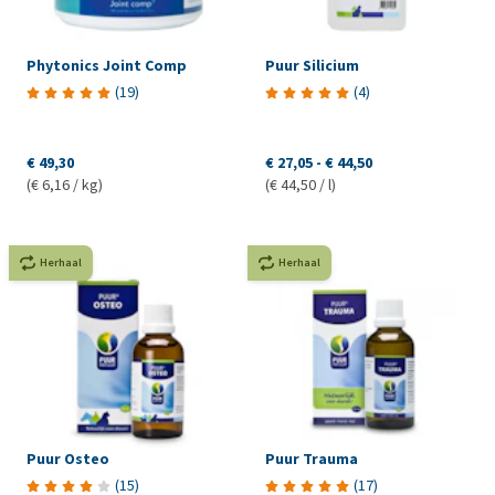
Phytonics Joint Comp
Puur Silicium
(
19
)
(
4
)
€ 49,30
€ 27,05
-
€ 44,50
(€ 6,16 / kg)
(€ 44,50 / l)
Herhaal
Herhaal
Puur Osteo
Puur Trauma
(
15
)
(
17
)