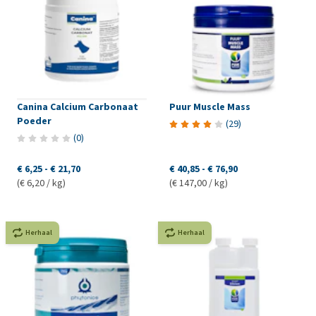
Canina Calcium Carbonaat
Puur Muscle Mass
Poeder
(
29
)
(
0
)
€ 6,25
-
€ 21,70
€ 40,85
-
€ 76,90
(€ 6,20 / kg)
(€ 147,00 / kg)
Herhaal
Herhaal