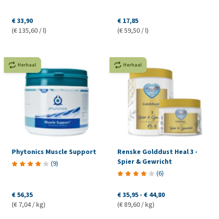
€ 33,90
€ 17,85
(€ 135,60 / l)
(€ 59,50 / l)
Herhaal
Herhaal
Phytonics Muscle Support
Renske Golddust Heal 3 -
Spier & Gewricht
(
9
)
(
6
)
€ 56,35
€ 35,95
-
€ 44,80
(€ 7,04 / kg)
(€ 89,60 / kg)