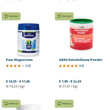
Herhaal
Herhaal
Puur Magnesium
GRAU Duivelsklauw Poeder
(
16
)
(
24
)
€ 19,35
-
€ 37,05
€ 7,95
-
€ 11,30
(€ 74,10 / kg)
(€ 37,67 / kg)
Herhaal
Herhaal