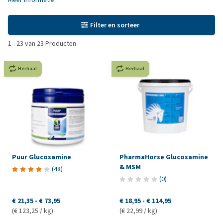
Filter en sorteer
1
-
23
van
23
Producten
Herhaal
Herhaal
Puur Glucosamine
PharmaHorse Glucosamine
& MSM
(
48
)
(
0
)
€ 21,35
-
€ 73,95
€ 18,95
-
€ 114,95
(€ 123,25 / kg)
(€ 22,99 / kg)