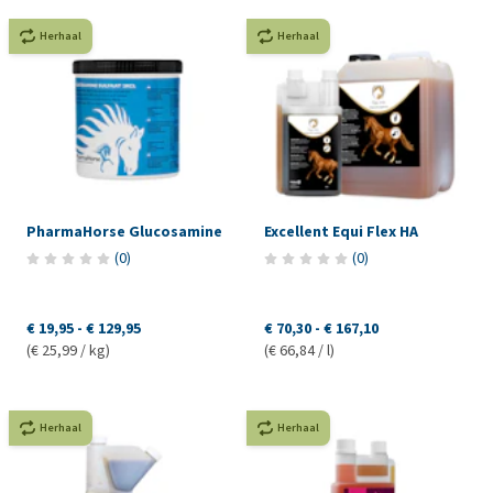
Herhaal
Herhaal
PharmaHorse Glucosamine
Excellent Equi Flex HA
(
0
)
(
0
)
€ 19,95
-
€ 129,95
€ 70,30
-
€ 167,10
(€ 25,99 / kg)
(€ 66,84 / l)
Herhaal
Herhaal