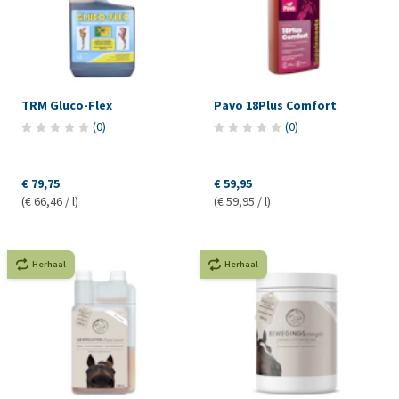
TRM Gluco-Flex
Pavo 18Plus Comfort
(
0
)
(
0
)
€ 79,75
€ 59,95
(€ 66,46 / l)
(€ 59,95 / l)
Herhaal
Herhaal