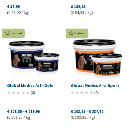
€ 39,95
€ 189,95
(€ 47,00 / kg)
(€ 94,98 / kg)
Herhaal
Herhaal
Global Medics Arti-Gold
Global Medics Arti-Sport
(
0
)
(
0
)
€ 108,85
-
€ 219,95
€ 103,85
-
€ 234,90
(€ 108,85 / kg)
(€ 103,85 / kg)