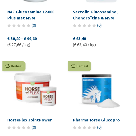
NAF Glucosamine 12.000
Sectolin Glucosamine,
Plus met MSM
Chondroïtine & MSM
(
0
)
(
0
)
€ 30,40
-
€ 99,60
€ 63,40
(€ 27,66 / kg)
(€ 63,40 / kg)
Herhaal
Herhaal
HorseFlex JointPower
PharmaHorse Glucopro
(
0
)
(
0
)