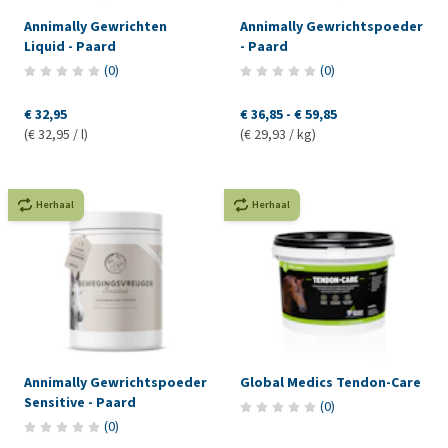
Annimally Gewrichten
Annimally Gewrichtspoeder
Liquid - Paard
- Paard
(
0
)
(
0
)
€ 32,95
€ 36,85
-
€ 59,85
(€ 32,95 / l)
(€ 29,93 / kg)
Herhaal
Herhaal
Annimally Gewrichtspoeder
Global Medics Tendon-Care
Sensitive - Paard
(
0
)
(
0
)