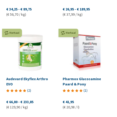
€ 34,25
-
€ 89,75
€ 26,95
-
€ 189,95
(€ 56,70 / kg)
(€ 37,99 / kg)
Herhaal
Herhaal
Audevard Ekyflex Arthro
Pharmox Glucosamine
EVO
Paard & Pony
(
2
)
(
1
)
€ 66,80
-
€ 233,85
€ 41,95
(€ 129,90 / kg)
(€ 20,98 / l)