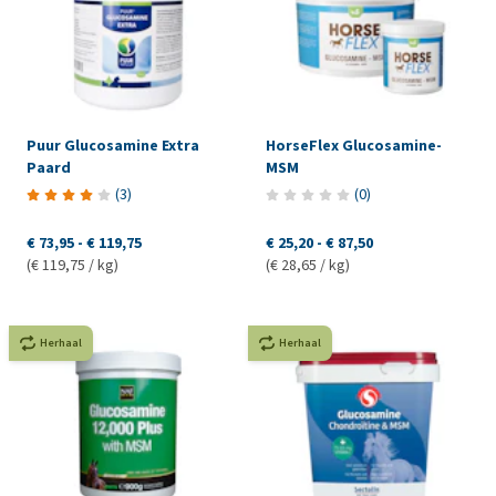
Puur Glucosamine Extra
HorseFlex Glucosamine-
Paard
MSM
(
3
)
(
0
)
€ 73,95
-
€ 119,75
€ 25,20
-
€ 87,50
(€ 119,75 / kg)
(€ 28,65 / kg)
Herhaal
Herhaal