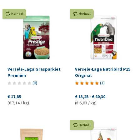
Herhaal
Herhaal
Versele-Laga Grasparkiet
Versele-Laga Nutribird P15
Premium
Original
(
0
)
(
1
)
€ 17,85
€ 13,25
-
€ 60,30
(€ 7,14 / kg)
(€ 6,03 / kg)
Herhaal