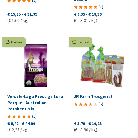
(
4
)
(
1
)
€ 15,25
-
€ 31,95
€ 6,35
-
€ 18,30
(€ 1,60 / kg)
(€ 13,01 / kg)
Herhaal
Herhaal
Versele-Laga Prestige Loro
JR Farm Trosgierst
Parque - Australian
(
5
)
Parakeet Mix
(
1
)
€ 8,40
-
€ 44,90
€ 3,70
-
€ 10,95
(€ 2,25 / kg)
(€ 18,90 / kg)