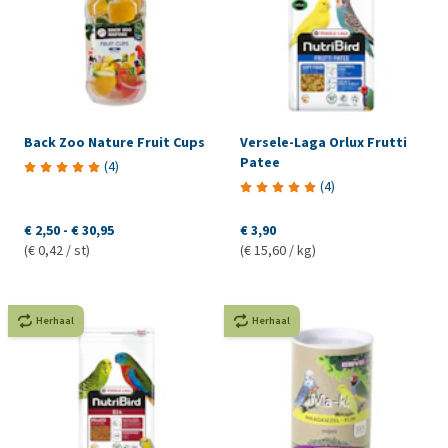
Back Zoo Nature Fruit Cups
Versele-Laga Orlux Frutti
Patee
(
4
)
(
4
)
€ 2,50
-
€ 30,95
€ 3,90
(€ 0,42 / st)
(€ 15,60 / kg)
Herhaal
Herhaal