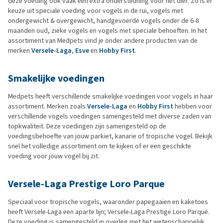
deze voeding ook vaak een extra ondersteuning voor het dier. Zo is er
keuze uit speciale voeding voor vogels in de rui, vogels met
ondergewicht & overgewicht, handgevoerde vogels onder de 6-8
maanden oud, zieke vogels en vogels met speciale behoeften. In het
assortiment van Medpets vind je onder andere producten van de
merken
Versele-Laga
,
Esve
en
Hobby First
.
Smakelijke voedingen
Medpets heeft verschillende smakelijke voedingen voor vogels in haar
assortiment. Merken zoals
Versele-Laga
en
Hobby First
hebben voor
verschillende vogels voedingen samengesteld met diverse zaden van
topkwaliteit. Deze voedingen zijn samengesteld op de
voedingsbehoefte van jouw parkiet, kanarie of tropische vogel. Bekijk
snel het volledige assortiment om te kijken of er een geschikte
voeding voor jouw vogel bij zit.
Versele-Laga Prestige Loro Parque
Speciaal voor tropische vogels, waaronder papegaaien en kaketoes
heeft Versele-Laga een aparte lijn; Versele-Laga Prestige Loro Parque.
Deze voeding is samengesteld in overleg met het wetenschappelijk