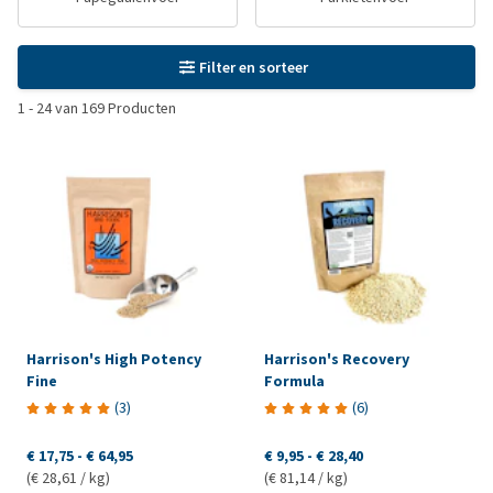
Filter en sorteer
1
-
24
van
169
Producten
Harrison's High Potency
Harrison's Recovery
Fine
Formula
(
3
)
(
6
)
€ 17,75
-
€ 64,95
€ 9,95
-
€ 28,40
(€ 28,61 / kg)
(€ 81,14 / kg)