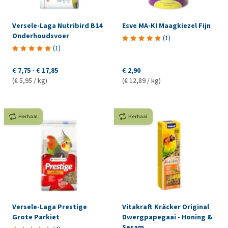
Versele-Laga Nutribird B14
Esve MA-KI Maagkiezel Fijn
Onderhoudsvoer
(
1
)
(
1
)
€ 7,75
-
€ 17,85
€ 2,90
(€ 5,95 / kg)
(€ 12,89 / kg)
Herhaal
Herhaal
Versele-Laga Prestige
Vitakraft Kräcker Original
Grote Parkiet
Dwergpapegaai - Honing &
Sesam