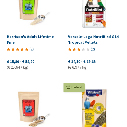
Harrison's Adult Lifetime
Versele-Laga NutriBird G14
Fine
Tropical Pellets
(
2
)
(
2
)
€ 15,80
-
€ 58,20
€ 14,10
-
€ 69,65
(€ 25,64 / kg)
(€ 6,97 / kg)
Herhaal