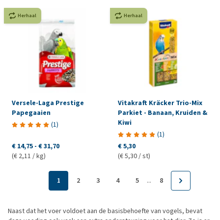
Herhaal
Herhaal
Versele-Laga Prestige
Vitakraft Kräcker Trio-Mix
Papegaaien
Parkiet - Banaan, Kruiden &
Kiwi
(
1
)
(
1
)
€ 14,75
-
€ 31,70
€ 5,30
(€ 2,11 / kg)
(€ 5,30 / st)
...
1
2
3
4
5
8
Naast dat het voer voldoet aan de basisbehoefte van vogels, bevat