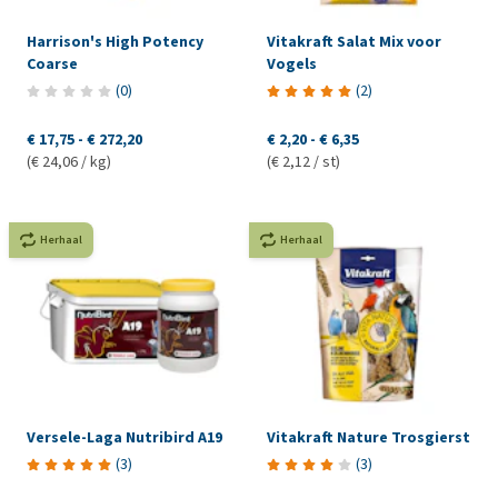
Harrison's High Potency
Vitakraft Salat Mix voor
Coarse
Vogels
(
0
)
(
2
)
€ 17,75
-
€ 272,20
€ 2,20
-
€ 6,35
(€ 24,06 / kg)
(€ 2,12 / st)
Herhaal
Herhaal
Versele-Laga Nutribird A19
Vitakraft Nature Trosgierst
(
3
)
(
3
)