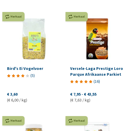
Herhaal
Herhaal
Bird's Ei Vogelvoer
Versele-Laga Prestige Loro
Parque Afrikaanse Parkiet
(
5
)
(
16
)
€ 3,60
€ 7,95
-
€ 43,55
(€ 6,00 / kg)
(€ 7,63 / kg)
Herhaal
Herhaal