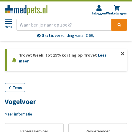
Inloggen
Winkelwagen
Menu
Gratis
verzending vanaf € 69,-
Trovet Week: tot 15% korting op Trovet
Lees
meer
Terug
Vogelvoer
Meer informatie
Papegaaienvoer
Parkietenvoer