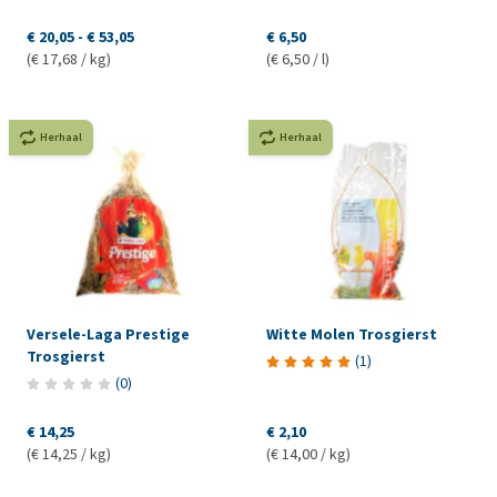
€ 20,05
-
€ 53,05
€ 6,50
(€ 17,68 / kg)
(€ 6,50 / l)
Herhaal
Herhaal
Versele-Laga Prestige
Witte Molen Trosgierst
Trosgierst
(
1
)
(
0
)
€ 14,25
€ 2,10
(€ 14,25 / kg)
(€ 14,00 / kg)