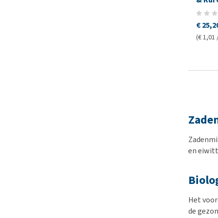
€ 25,2
(€ 1,01 
Zade
Zadenmix
en eiwitt
Biolo
Het voord
de gezond