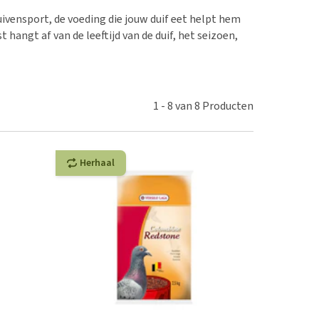
erproblemen
nd te zwaar wordt?
duivensport, de voeding die jouw duif eet helpt hem
derdom en dementie
lp! Mijn hond plast in
 hangt af van de leeftijd van de duif, het seizoen,
is. Wat nu?
ergewicht en conditie
kijk alles
ieren, pezen en botten
uchtbaarheid
1
-
8
van
8
Producten
kijk alles
Herhaal