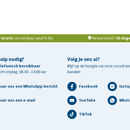
Gratis
verzending vanaf € 69,-
Retourneren?
30 dag
hulp nodig?
Volg je ons al?
telefonisch bereikbaar
Blijf op de hoogte via onze social m
m vrijdag: 08:30 - 13:00 uur
kanalen
tuur ons een WhatsApp bericht
Facebook
Inst
uur ons een e-mail
YouTube
What
TikTok