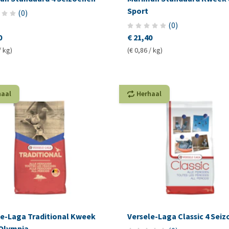
Sport
(
0
)
(
0
)
0
€ 21,40
/ kg)
(€ 0,86 / kg)
haal
Herhaal
le-Laga Traditional Kweek
Versele-Laga Classic 4 Sei
 Olympia