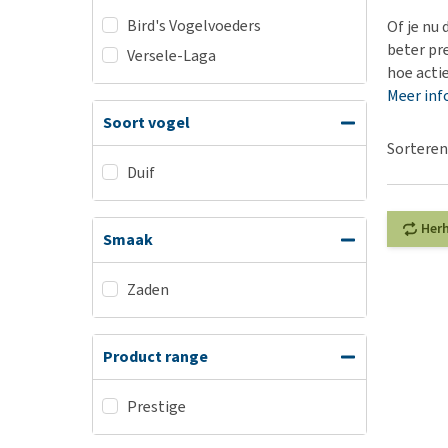
BARF
Hypoallergeen vo
Bird's Vogelvoeders
Of je nu 
Puppy apotheek
Biologisch honde
beter pre
Versele-Laga
Vuurwerkangst
hoe actief
Vegan hondenvoe
Meer inf
Bekijk alles
Snacks
Soort vogel
Bekijk alles
Sorteren
Duif
Her
Smaak
Zaden
Product range
Prestige