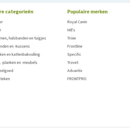
re categorieën
Populaire merken
er
Royal Canin
r
Hill's
men, halsbanden en tuigjes
Trixie
den en -kussens
Frontline
ken en kattenbakvulling
Specific
 -planken en -meubels
Trovet
eelgoed
Advantix
 teken
FRONTPRO