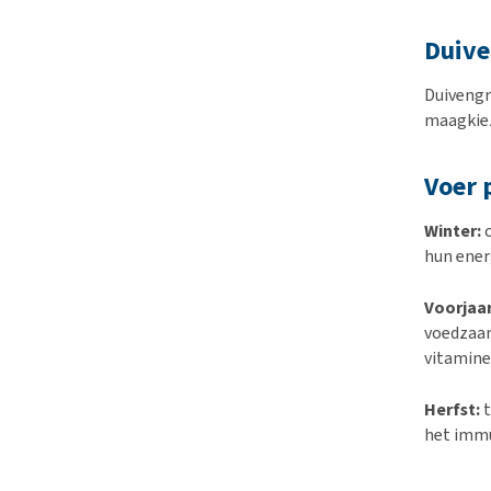
Duive
Duivengri
maagkiez
Voer 
Winter:
c
hun ener
Voorjaa
voedzaam
vitamines
Herfst:
t
het immu