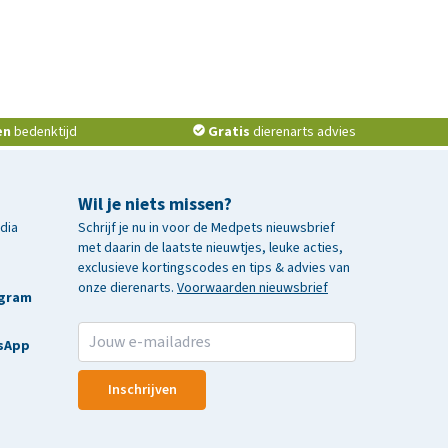
en
bedenktijd
Gratis
dierenarts advies
Wil je niets missen?
edia
Schrijf je nu in voor de Medpets nieuwsbrief
met daarin de laatste nieuwtjes, leuke acties,
exclusieve kortingscodes en tips & advies van
onze dierenarts.
Voorwaarden nieuwsbrief
agram
sApp
Inschrijven