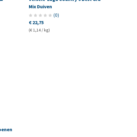
Mix Duiven
(
0
)
€ 22,75
(€ 1,14 / kg)
zoenen