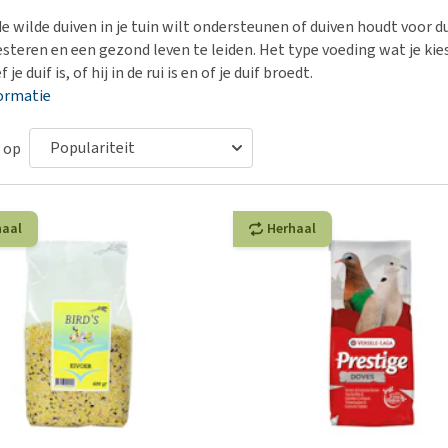
Bench
Nierproblemen
BARF
Ni
ho
er
de wilde duiven in je tuin wilt ondersteunen of duiven houdt voor 
Voer- en drinkbakken
Ouderdom en dementie
Puppy apotheek
Ou
He
nvoer
steren en een gezond leven te leiden. Het type voeding wat je kiest
hu
Op reis en onderweg
Overgewicht en conditie
Vuurwerkangst
Ov
 je duif is, of hij in de rui is en of je duif broedt.
r
Be
ormatie
Bekijk alles
Bekijk alles
Puppy benodigdheden
Sp
Bekijk alles
Vr
 op
Be
haal
Herhaal