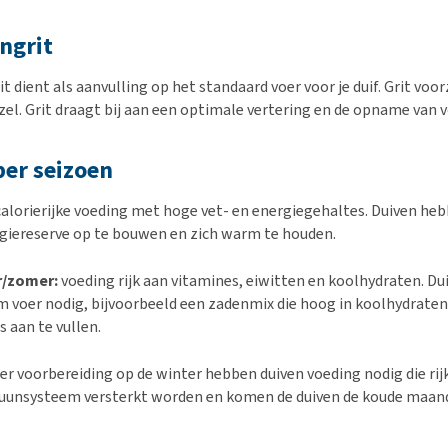
ngrit
t dient als aanvulling op het standaard voer voor je duif. Grit voo
el. Grit draagt bij aan een optimale vertering en de opname van 
per seizoen
alorierijke voeding met hoge vet- en energiegehaltes. Duiven he
giereserve op te bouwen en zich warm te houden.
r/zomer:
voeding rijk aan vitamines, eiwitten en koolhydraten. D
 voer nodig, bijvoorbeeld een zadenmix die hoog in koolhydrate
 aan te vullen.
er voorbereiding op de winter hebben duiven voeding nodig die rijk
unsysteem versterkt worden en komen de duiven de koude maand