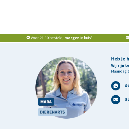
Voor 21:30 besteld,
morgen
in huis*
Heb je 
Wij zijn 
Maandag t/
S
St