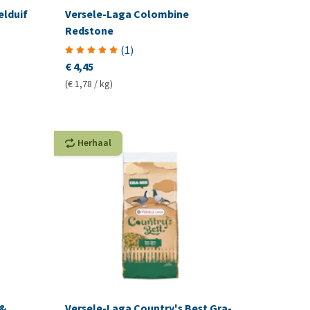
elduif
Versele-Laga Colombine
Redstone
(
1
)
€ 4,45
(€ 1,78 / kg)
Herhaal
 &
Versele-Laga Country's Best Gra-