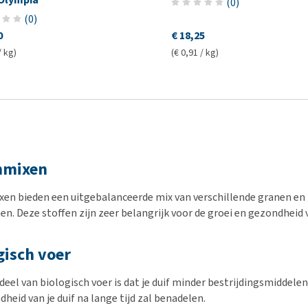
(
0
)
(
0
)
0
€ 18,25
/ kg)
(€ 0,91 / kg)
nmixen
en bieden een uitgebalanceerde mix van verschillende granen en 
en. Deze stoffen zijn zeer belangrijk voor de groei en gezondheid v
gisch voer
eel van biologisch voer is dat je duif minder bestrijdingsmiddelen
heid van je duif na lange tijd zal benadelen.