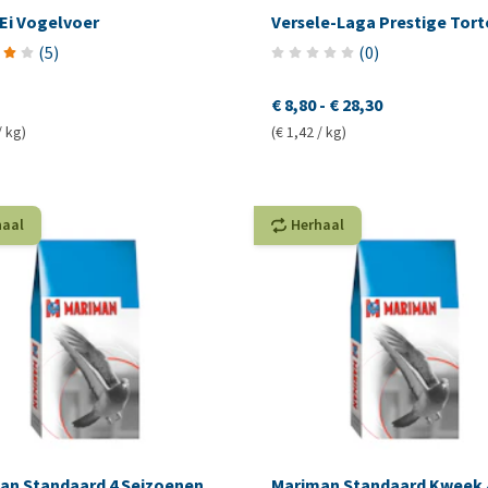
 Ei Vogelvoer
Versele-Laga Prestige Tort
(
5
)
(
0
)
€ 8,80
-
€ 28,30
/ kg)
(€ 1,42 / kg)
haal
Herhaal
an Standaard 4 Seizoenen
Mariman Standaard Kweek