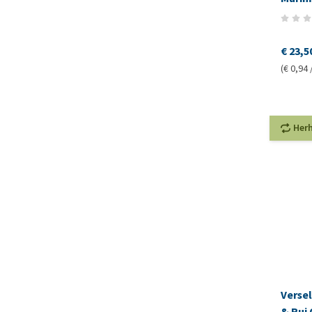
€ 23,5
(€ 0,94 
Her
Verse
& Rui