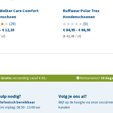
e Walker Care Comfort
Ruffwear Polar Trex
enschoen
Hondenschoenen
(
29
)
(
0
)
-
€ 12,35
€ 84,95
-
€ 86,95
/ st)
(€ 42,48 / st)
Gratis
verzending vanaf € 69,-
Retourneren?
30 dag
hulp nodig?
Volg je ons al?
telefonisch bereikbaar
Blijf op de hoogte via onze social m
m vrijdag: 08:30 - 13:00 uur
kanalen