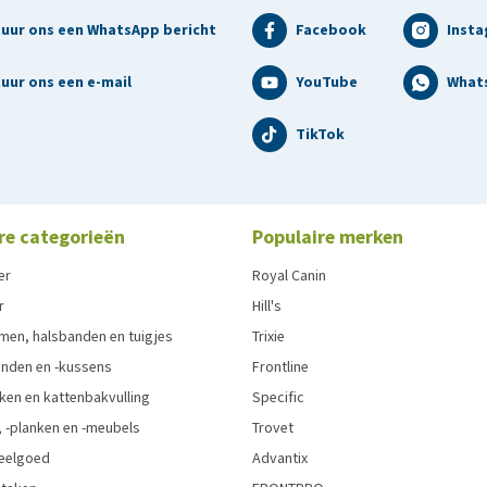
tuur ons een WhatsApp bericht
Facebook
Inst
uur ons een e-mail
YouTube
What
TikTok
re categorieën
Populaire merken
er
Royal Canin
r
Hill's
men, halsbanden en tuigjes
Trixie
den en -kussens
Frontline
ken en kattenbakvulling
Specific
 -planken en -meubels
Trovet
eelgoed
Advantix