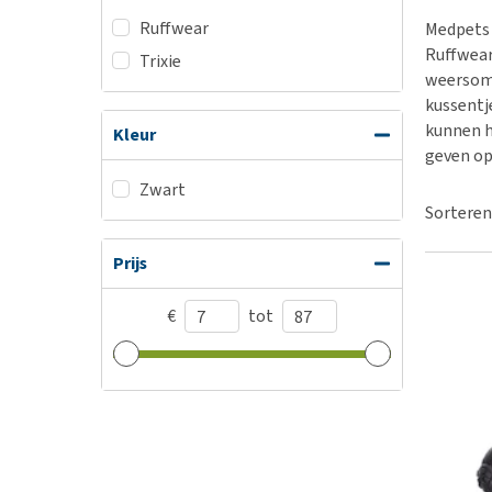
BARF
Hypoallergeen vo
Ruffwear
Medpets 
Puppy apotheek
Biologisch honde
Ruffwear
Trixie
Vuurwerkangst
weersoms
Vegan hondenvoe
kussentj
Bekijk alles
Snacks
kunnen h
Kleur
Bekijk alles
geven op
Zwart
Sorteren
Prijs
€
tot