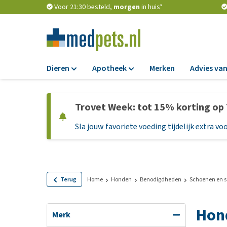
Voor 21:30 besteld,
morgen
in huis*
Dieren
Apotheek
Merken
Advies van
Voer
Apotheek
Trovet Week: tot 15% korting op
Hondenbrokken
Vlooien en teken
Sla jouw favoriete voeding tijdelijk extra voo
Natvoer
Ontworming
Dieetvoer
Medicijnen en
supplementen
Standaardvoer
Probiotica en we
Graanvrij honden
Terug
Home
Honden
Benodigdheden
Schoenen en 
Vitamines en min
Puppyvoer en sna
Hon
Medische benodi
Glutenvrij honden
Merk