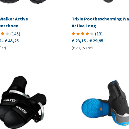
 Walker Active
Trixie Pootbescherming Wa
enschoen
Active Long
(
145
)
(
19
)
0
-
€ 45,25
€ 23,15
-
€ 29,95
/ st)
(€ 23,15 / st)