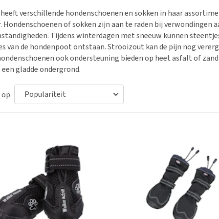
Bench
Nierproblemen
BARF
Ni
ho
er
heeft verschillende hondenschoenen en sokken in haar assortimen
Voer- en drinkbakken
Ouderdom en dementie
Puppy apotheek
Ou
He
nvoer
. Hondenschoenen of sokken zijn aan te raden bij verwondingen a
hu
Op reis en onderweg
Overgewicht en conditie
Vuurwerkangst
Ov
tandigheden. Tijdens winterdagen met sneeuw kunnen steentjes 
r
Be
es van de hondenpoot ontstaan. Strooizout kan de pijn nog verer
Bekijk alles
Bekijk alles
Puppy benodigdheden
Sp
ondenschoenen ook ondersteuning bieden op heet asfalt of zand
Bekijk alles
Vr
 een gladde ondergrond.
Be
 op