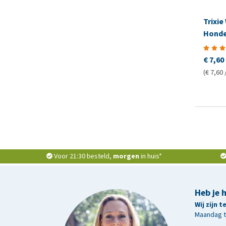
Trixi
Hond
€ 7,60
(€ 7,60 
Voor 21:30 besteld,
morgen
in huis*
Heb je 
Wij zijn 
Maandag t/