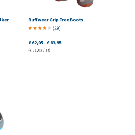
lker
Ruffwear Grip Trex Boots
(
29
)
€ 62,05
-
€ 63,95
(€ 31,03 / st)