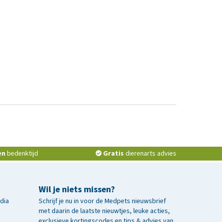
en
bedenktijd
Gratis
dierenarts advies
Wil je niets missen?
edia
Schrijf je nu in voor de Medpets nieuwsbrief
met daarin de laatste nieuwtjes, leuke acties,
exclusieve kortingscodes en tips & advies van