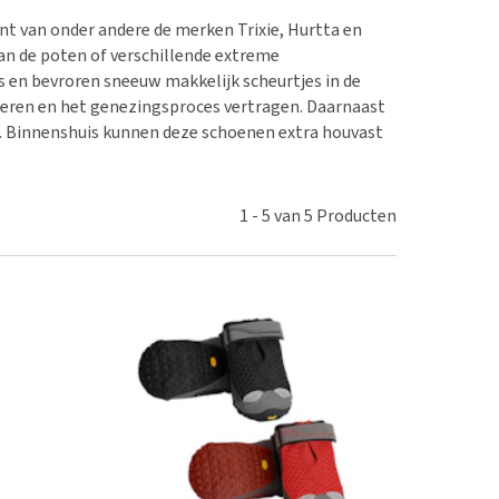
erproblemen
nd te zwaar wordt?
t van onder andere de merken Trixie, Hurtta en
derdom en dementie
lp! Mijn hond plast in
an de poten of verschillende extreme
is. Wat nu?
ergewicht en conditie
en bevroren sneeuw makkelijk scheurtjes in de
kijk alles
geren en het genezingsproces vertragen. Daarnaast
ieren, pezen en botten
. Binnenshuis kunnen deze schoenen extra houvast
uchtbaarheid
kijk alles
1
-
5
van
5
Producten