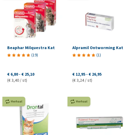
Beaphar Milquestra Kat
Alpramil Ontworming Kat
(
19
)
(
1
)
€ 6,80
-
€ 25,10
€ 12,95
-
€ 26,95
(€ 3,40 / st)
(€ 3,24 / st)
Herhaal
Herhaal