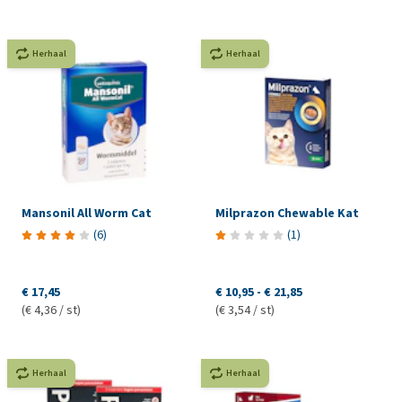
Herhaal
Herhaal
Mansonil All Worm Cat
Milprazon Chewable Kat
(
6
)
(
1
)
€ 17,45
€ 10,95
-
€ 21,85
(€ 4,36 / st)
(€ 3,54 / st)
Herhaal
Herhaal