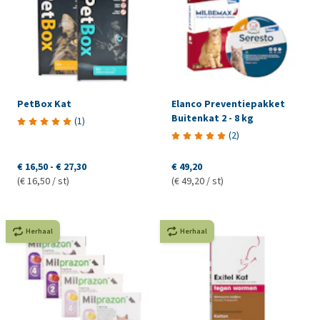
PetBox Kat
Elanco Preventiepakket
Buitenkat 2 - 8 kg
(
1
)
(
2
)
€ 16,50
-
€ 27,30
€ 49,20
(€ 16,50 / st)
(€ 49,20 / st)
Herhaal
Herhaal