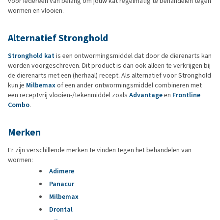
voor iedereen van belang om jouw kat regelmatig te behandelen tegen
wormen en vlooien.
Alternatief Stronghold
Stronghold kat
is een ontwormingsmiddel dat door de dierenarts kan
worden voorgeschreven. Dit product is dan ook alleen te verkrijgen bij
de dierenarts met een (herhaal) recept. Als alternatief voor Stronghold
kun je
Milbemax
of een ander ontwormingsmiddel combineren met
een receptvrij vlooien-/tekenmiddel zoals
Advantage
en
Frontline
Combo
.
Merken
Er zijn verschillende merken te vinden tegen het behandelen van
wormen:
Adimere
Panacur
Milbemax
Drontal