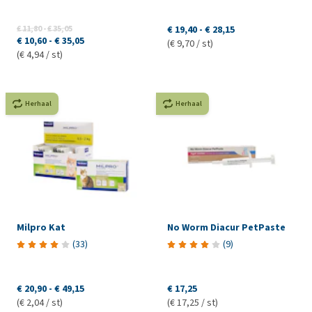
€ 11,80
-
€ 35,05
€ 19,40
-
€ 28,15
€ 10,60
-
€ 35,05
(€ 9,70 / st)
(€ 4,94 / st)
Herhaal
Herhaal
Milpro Kat
No Worm Diacur PetPaste
(
33
)
(
9
)
€ 20,90
-
€ 49,15
€ 17,25
(€ 2,04 / st)
(€ 17,25 / st)