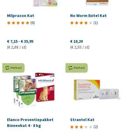
Milprazon Kat
No Worm Exitel Kat
(
6
)
(
1
)
€ 7,15
-
€ 35,95
€ 10,20
(€ 2,88 / st)
(€ 2,55 / st)
Herhaal
Herhaal
Elanco Preventiepakket
Strantel Kat
Binnenkat 4 - 8 kg
(
2
)