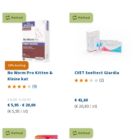
Herhaal
Herhaal
10% korting
No Worm Pro Kitten &
CVET Sneltest Giardia
Kleine kat
(
2
)
(
9
)
€ 6,60
-
€ 20,00
€ 41,60
€ 5,95
-
€ 20,00
(€ 20,80 / st)
(€ 5,95 / st)
Herhaal
Herhaal