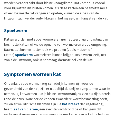
worden veroorzaakt door kleine knaagdieren. Dat komt dus vooral
voor bij katten die buiten komen. Als deze katten een besmette muis
of een besmette rat vangen en opeten, kunnen de eitjes van de
lintworm zich verder ontwikkelen in het maag-darmkanaal van de kat.
Spoelworm
Katten worden met spoelwormeieren geïnfecteerd via ontlasting van
besmette katten of via de opname van wormeieren uit de omgeving.
Daarnaast kunnen katten ook via prooien (zoals muizen of
ratten)
spoelworm
wormeieren binnen krijgen. Deze worm leeft, net
zoals de lintworm, ook in het maag-darmstelsel van de kat.
Symptomen wormen kat
Ondanks dat de wormen erg schadelijk kunnen zijn voor de
gezondheid van de kat, zijn er niet altijd duidelijke symptomen waar te
nemen. Bij lintwormen kun je kleine lintwormstukjes zien als rijstkorrels
rond de anus. Wanneer de kat een zwaardere wormbesmetting heeft,
zullen er wel klinische klachten zijn. De
kat braakt
dan regelmatig,
heeft
last van diarree
, een slechte vachtconditie of kan gewicht
verliezen. Aangezien er soms weinig te merken is aan je kat, is het van