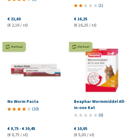
(
1
)
€ 21,60
€ 16,25
(€ 2,16 / st)
(€ 16,25 / st)
Herhaal
Herhaal
No Worm Pasta
Beaphar Wormmiddel All-
in-one Kat
(
20
)
(
0
)
€ 0,75
-
€ 30,45
€ 10,05
(€ 0,75 / st)
(€ 5,03 / st)