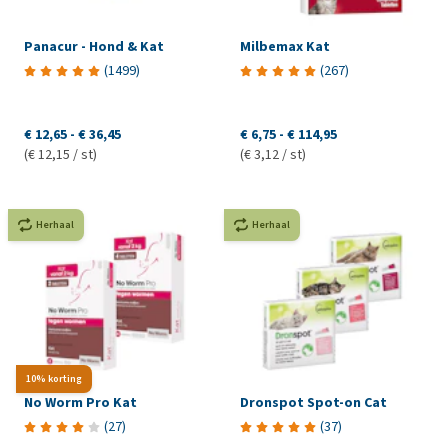
Panacur - Hond & Kat
Milbemax Kat
(
1499
)
(
267
)
€ 12,65
-
€ 36,45
€ 6,75
-
€ 114,95
(€ 12,15 / st)
(€ 3,12 / st)
Herhaal
Herhaal
10% korting
No Worm Pro Kat
Dronspot Spot-on Cat
(
27
)
(
37
)