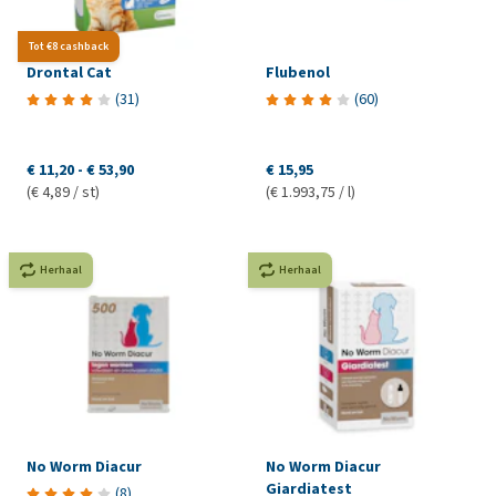
Tot €8 cashback
Drontal Cat
Flubenol
(
31
)
(
60
)
€ 11,20
-
€ 53,90
€ 15,95
(€ 4,89 / st)
(€ 1.993,75 / l)
Herhaal
Herhaal
No Worm Diacur
No Worm Diacur
Giardiatest
(
8
)