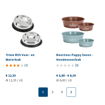
Trixie RVS Voer- en
Beeztees Puppy Snoes -
Waterbak
Hondenvoerbak
(
3
)
(
0
)
€ 12,35
€ 6,80
-
€ 8,30
(€ 12,35 / st)
(€ 6,80 / st)
1
2
3