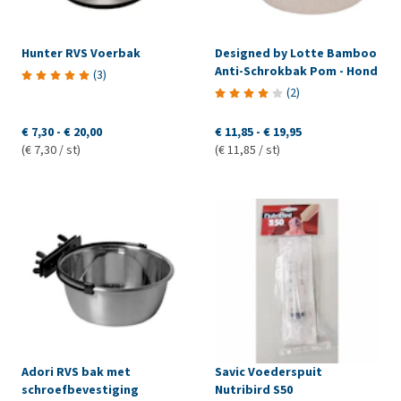
Hunter RVS Voerbak
Designed by Lotte Bamboo
Anti-Schrokbak Pom - Hond
(
3
)
(
2
)
€ 7,30
-
€ 20,00
€ 11,85
-
€ 19,95
(€ 7,30 / st)
(€ 11,85 / st)
Adori RVS bak met
Savic Voederspuit
schroefbevestiging
Nutribird S50