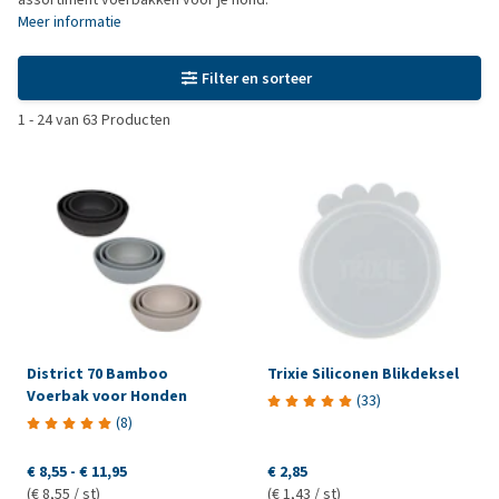
Meer informatie
Filter en sorteer
1
-
24
van
63
Producten
District 70 Bamboo
Trixie Siliconen Blikdeksel
Voerbak voor Honden
(
33
)
(
8
)
€ 8,55
-
€ 11,95
€ 2,85
(€ 8,55 / st)
(€ 1,43 / st)