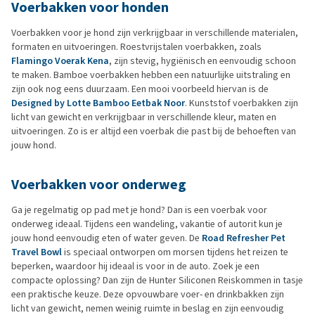
Voerbakken voor honden
Voerbakken voor je hond zijn verkrijgbaar in verschillende materialen,
formaten en uitvoeringen. Roestvrijstalen voerbakken, zoals
Flamingo Voerak Kena
, zijn stevig, hygiënisch en eenvoudig schoon
te maken. Bamboe voerbakken hebben een natuurlijke uitstraling en
zijn ook nog eens duurzaam. Een mooi voorbeeld hiervan is de
Designed by Lotte Bamboo Eetbak Noor
. Kunststof voerbakken zijn
licht van gewicht en verkrijgbaar in verschillende kleur, maten en
uitvoeringen. Zo is er altijd een voerbak die past bij de behoeften van
jouw hond.
Voerbakken voor onderweg
Ga je regelmatig op pad met je hond? Dan is een voerbak voor
onderweg ideaal. Tijdens een wandeling, vakantie of autorit kun je
jouw hond eenvoudig eten of water geven. De
Road Refresher Pet
Travel Bowl
is speciaal ontworpen om morsen tijdens het reizen te
beperken, waardoor hij ideaal is voor in de auto. Zoek je een
compacte oplossing? Dan zijn de Hunter Siliconen Reiskommen in tasje
een praktische keuze. Deze opvouwbare voer- en drinkbakken zijn
licht van gewicht, nemen weinig ruimte in beslag en zijn eenvoudig