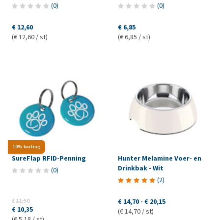
(
0
)
(
0
)
€ 12,60
€ 6,85
(€ 12,60 / st)
(€ 6,85 / st)
10% korting
SureFlap RFID-Penning
Hunter Melamine Voer- en
Drinkbak - Wit
(
0
)
(
2
)
€ 11,50
€ 14,70
-
€ 20,15
€ 10,35
(€ 14,70 / st)
(€ 5,18 / st)