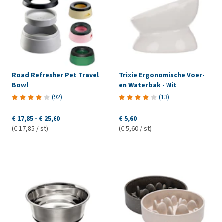
Road Refresher Pet Travel
Trixie Ergonomische Voer-
Bowl
en Waterbak - Wit
(
92
)
(
13
)
€ 17,85
-
€ 25,60
€ 5,60
(€ 17,85 / st)
(€ 5,60 / st)