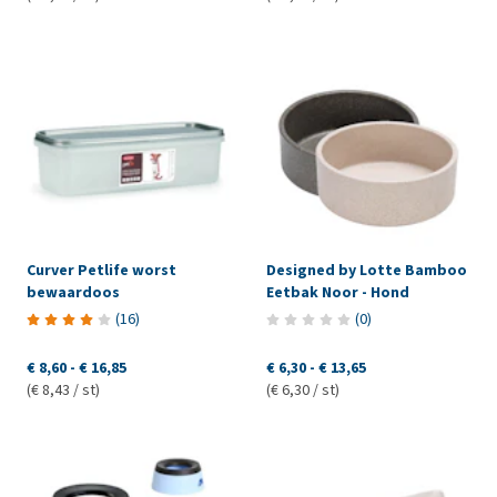
Curver Petlife worst
Designed by Lotte Bamboo
bewaardoos
Eetbak Noor - Hond
(
16
)
(
0
)
€ 8,60
-
€ 16,85
€ 6,30
-
€ 13,65
(€ 8,43 / st)
(€ 6,30 / st)