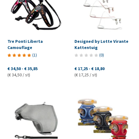
Tre Ponti Liberta
Designed by Lotte Virante
Camouflage
Kattentuig
(
1
)
(
0
)
€ 34,50
-
€ 35,85
€ 17,25
-
€ 18,80
(€ 34,50 / st)
(€ 17,25 / st)