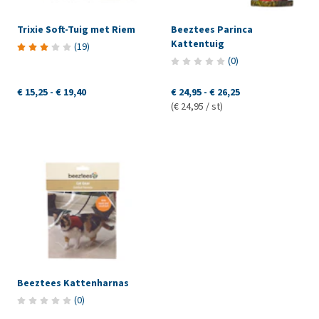
Trixie Soft-Tuig met Riem
Beeztees Parinca
Kattentuig
(
19
)
(
0
)
€ 15,25
-
€ 19,40
€ 24,95
-
€ 26,25
(€ 24,95 / st)
Beeztees Kattenharnas
(
0
)