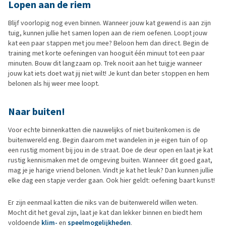
Lopen aan de riem
Blijf voorlopig nog even binnen. Wanneer jouw kat gewend is aan zijn
tuig, kunnen jullie het samen lopen aan de riem oefenen. Loopt jouw
kat een paar stappen met jou mee? Beloon hem dan direct. Begin de
training met korte oefeningen van hooguit één minuut tot een paar
minuten. Bouw dit langzaam op. Trek nooit aan het tuigje wanneer
jouw kat iets doet wat jij niet wilt! Je kunt dan beter stoppen en hem
belonen als hij weer mee loopt.
Naar buiten!
Voor echte binnenkatten die nauwelijks of niet buitenkomen is de
buitenwereld eng. Begin daarom met wandelen in je eigen tuin of op
een rustig moment bij jou in de straat. Doe de deur open en laat je kat
rustig kennismaken met de omgeving buiten. Wanneer dit goed gaat,
mag je je harige vriend belonen. Vindt je kat het leuk? Dan kunnen jullie
elke dag een stapje verder gaan. Ook hier geldt: oefening baart kunst!
Er zijn eenmaal katten die niks van de buitenwereld willen weten.
Mocht dit het geval zijn, laat je kat dan lekker binnen en biedt hem
voldoende
klim-
en
speelmogelijkheden
.