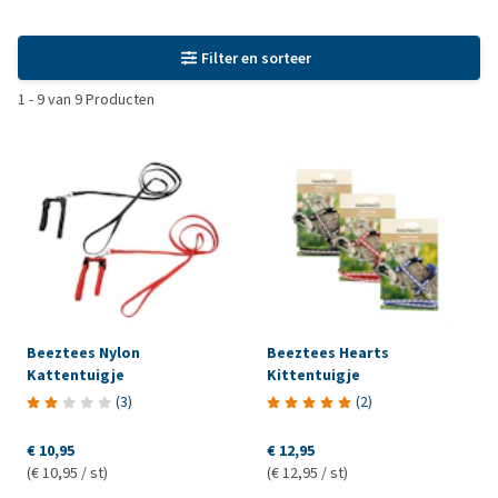
Filter en sorteer
1
-
9
van
9
Producten
Beeztees Nylon
Beeztees Hearts
Kattentuigje
Kittentuigje
(
3
)
(
2
)
€ 10,95
€ 12,95
(€ 10,95 / st)
(€ 12,95 / st)