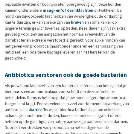
bepaalde eiwitten of koolhydraten overgevoelig zijn. Deze honden
kunnen onder andere
maag- en/of darmklachten
ontwikkelen. De
hond kan bijvoorbeeld last hebben van winderigheid, de ontlasting
kan te dun zijn, er kan sprake zijn van
braken
en soms kan er op
langere termijn gewichtsverlies optreden. Deze dieren zijn vaak extra
gevoelig voor ziekten aangezien het normale evenwicht van de
darmbacteriën extreem verstoord is geraakt. Voor zulke honden kan
het geven van probiotica (naast onder anderen een aanpassing van
het dieet) een positieve bijdrage leveren aan het herstel van de
gezondheid.
Antibiotica verstoren ook de goede bacteriën
Als jouw hond last heeft van een bacteriële infectie, kan het zijn dat je
dierenarts een antibioticakuur voorschrijft om deze infectie te
behandelen. Soms is het nodig dat jouw hond langere tijd antibiotica
toegediend krijgt. Een vervelende en veel voorkomende bijwerking van
antibiotica is
diarree
. Terwijl antibiotica bedoeld zijn om enkel de
schadelijke bacteriën te doden, kunnen ze ook een negatief effect
hebben op de gunstige, van nature aanwezige bacteriën in de darmen.
Door het verstrekken van probiotica na het eindigen van de
antibioticakuur kan de normale darmflora weer sneller in evenwicht