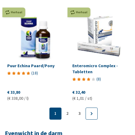
Herhaal
Herhaal
Puur Echina Paard/Pony
Enteromicro Complex -
Tabletten
(
18
)
(
8
)
€ 33,80
€ 32,40
(€ 338,00 / l)
(€ 1,01 / st)
1
2
3
Evenwicht in de darm