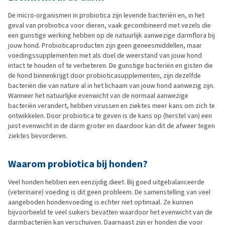
De micro-organismen in probiotica zijn levende bacteriën en, in het
geval van probiotica voor dieren, vaak gecombineerd met vezels die
een gunstige werking hebben op de natuurlijk aanwezige darmflora bij
jouw hond. Probioticaproducten zijn geen geneesmiddellen, maar
voedingssupplementen met als doel de weerstand van jouw hond
intact te houden of te verbeteren. De gunstige bacteriën en gisten die
de hond binnenkrijgt door probioticasupplementen, zijn dezelfde
bacteriën die van nature al in het lichaam van jouw hond aanwezig zijn.
Wanneer het natuurlijke evenwicht van de normaal aanwezige
bacteriën verandert, hebben virussen en ziektes meer kans om zich te
ontwikkelen. Door probiotica te geven is de kans op (herstel van) een
juist evenwicht in de darm groter en daardoor kan dit de afweer tegen
ziektes bevorderen.
Waarom probiotica bij honden?
Veel honden hebben een eenzijdig dieet. Bij goed uitgebalanceerde
(veterinaire) voeding is dit geen probleem. De samenstelling van veel
aangeboden hondenvoeding is echter niet optimaal. Ze kunnen
bijvoorbeeld te veel suikers bevatten waardoor het evenwicht van de
darmbacteriën kan verschuiven. Daarnaast zijn er honden die voor