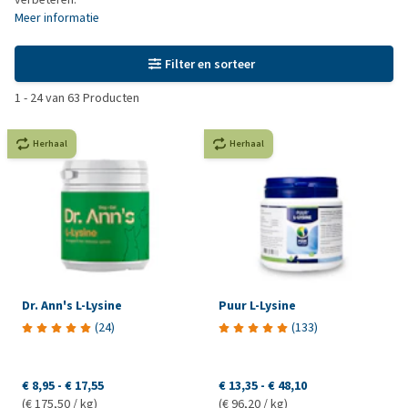
Meer informatie
Filter en sorteer
1
-
24
van
63
Producten
Herhaal
Herhaal
Dr. Ann's L-Lysine
Puur L-Lysine
(
24
)
(
133
)
€ 8,95
-
€ 17,55
€ 13,35
-
€ 48,10
(€ 175,50 / kg)
(€ 96,20 / kg)