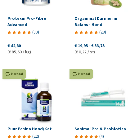
Protexin Pro-Fibre
Organimal Darmen in
Advanced
Balans - Hond
(
39
)
(
28
)
€ 42,80
€ 19,95
-
€ 33,75
(€ 85,60 / kg)
(€ 0,22 / st)
Herhaal
Herhaal
Puur Echina Hond/Kat
Sanimal Pre & Probiotica
(
22
)
(
4
)