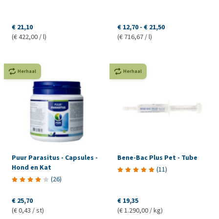
€ 21,10
€ 12,70
-
€ 21,50
(€ 422,00 / l)
(€ 716,67 / l)
Herhaal
Herhaal
Puur Parasitus - Capsules -
Bene-Bac Plus Pet - Tube
Hond en Kat
(
11
)
(
26
)
€ 25,70
€ 19,35
(€ 0,43 / st)
(€ 1.290,00 / kg)