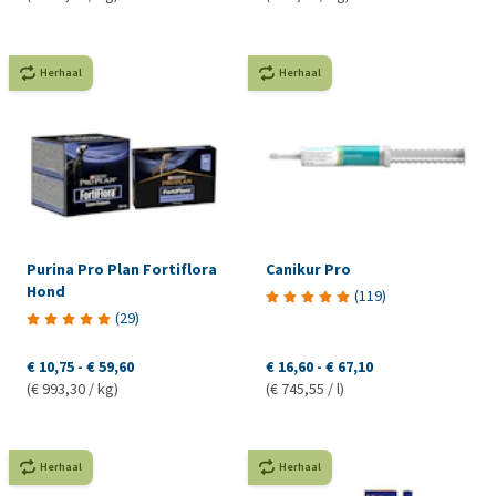
Herhaal
Herhaal
Purina Pro Plan Fortiflora
Canikur Pro
Hond
(
119
)
(
29
)
€ 10,75
-
€ 59,60
€ 16,60
-
€ 67,10
(€ 993,30 / kg)
(€ 745,55 / l)
Herhaal
Herhaal