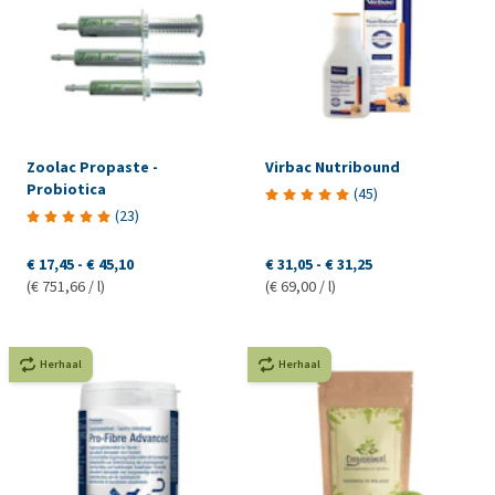
Zoolac Propaste -
Virbac Nutribound
Probiotica
(
45
)
(
23
)
€ 17,45
-
€ 45,10
€ 31,05
-
€ 31,25
(€ 751,66 / l)
(€ 69,00 / l)
Herhaal
Herhaal