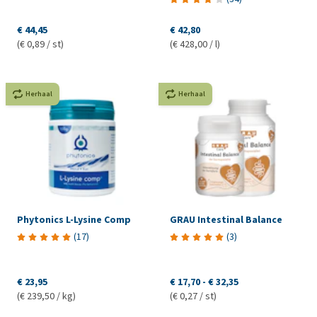
€ 44,45
€ 42,80
(€ 0,89 / st)
(€ 428,00 / l)
Herhaal
Herhaal
Phytonics L-Lysine Comp
GRAU Intestinal Balance
(
17
)
(
3
)
€ 23,95
€ 17,70
-
€ 32,35
(€ 239,50 / kg)
(€ 0,27 / st)