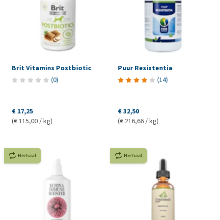
Brit Vitamins Postbiotic
Puur Resistentia
(
0
)
(
14
)
€ 17,25
€ 32,50
(€ 115,00 / kg)
(€ 216,66 / kg)
Herhaal
Herhaal