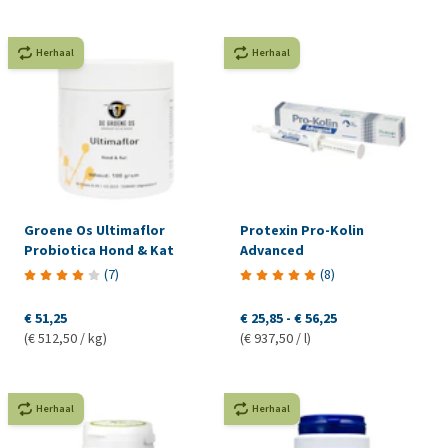
Herhaal
Herhaal
Groene Os Ultimaflor
Protexin Pro-Kolin
Probiotica Hond & Kat
Advanced
(
7
)
(
8
)
€ 51,25
€ 25,85
-
€ 56,25
(€ 512,50 / kg)
(€ 937,50 / l)
Herhaal
Herhaal