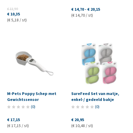
€ 11,50
€ 14,70
-
€ 20,15
€ 10,35
(€ 14,70 / st)
(€ 5,18 / st)
M-Pets Poppy Schep met
SureFeed Set van matje,
Gewichtssensor
enkel-/ gedeeld bakje
(
0
)
(
0
)
€ 17,15
€ 20,95
(€ 17,15 / st)
(€ 10,48 / st)