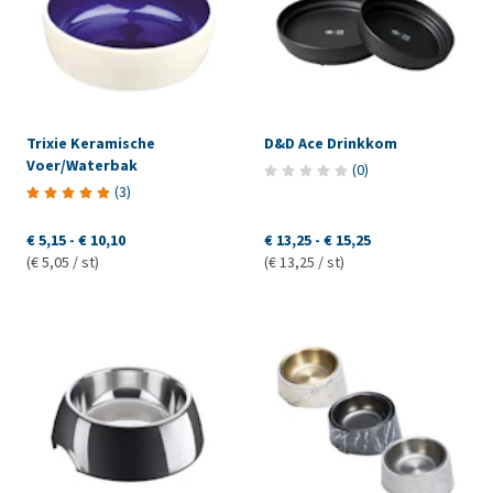
Trixie Keramische
D&D Ace Drinkkom
Voer/Waterbak
(
0
)
(
3
)
€ 5,15
-
€ 10,10
€ 13,25
-
€ 15,25
(€ 5,05 / st)
(€ 13,25 / st)