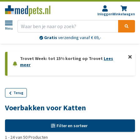
Inloggen
Winkelwagen
Menu
Gratis
verzending vanaf € 69,-
Trovet Week: tot 15% korting op Trovet
Lees
meer
Terug
Voerbakken voor Katten
Filter en sorteer
1
-
24
van
50
Producten