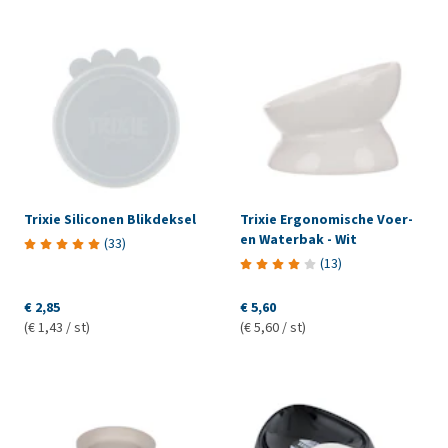
Trixie Siliconen Blikdeksel
Trixie Ergonomische Voer-
en Waterbak - Wit
(
33
)
(
13
)
€ 2,85
€ 5,60
(€ 1,43 / st)
(€ 5,60 / st)