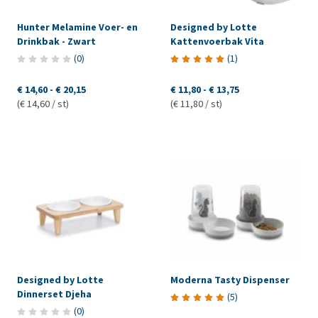
Hunter Melamine Voer- en
Designed by Lotte
Drinkbak - Zwart
Kattenvoerbak Vita
(
0
)
(
1
)
€ 14,60
-
€ 20,15
€ 11,80
-
€ 13,75
(€ 14,60 / st)
(€ 11,80 / st)
Designed by Lotte
Moderna Tasty Dispenser
Dinnerset Djeha
(
5
)
(
0
)