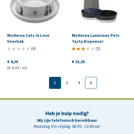
Moderna Cats in Love
Moderna Luxurious Pets
Voerbak
Tasty Dispenser
(
0
)
(
3
)
€ 4,30
€ 15,20
(€ 4,30 / st)
1
2
3
Heb je hulp nodig?
Wij zijn telefonisch bereikbaar
Maandag t/m vrijdag: 08:30 - 13:00 uur