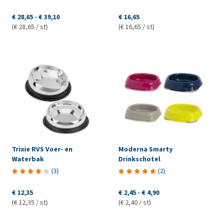
€ 28,65
-
€ 39,10
€ 16,65
(€ 28,65 / st)
(€ 16,65 / st)
Trixie RVS Voer- en
Moderna Smarty
Waterbak
Drinkschotel
(
3
)
(
2
)
€ 12,35
€ 2,45
-
€ 4,90
(€ 12,35 / st)
(€ 2,40 / st)