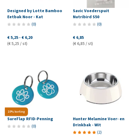
Designed by Lotte Bamboo
Savic Voederspuit
Eetbak Noor - Kat
Nutribird S50
(
0
)
(
0
)
€ 5,25
-
€ 6,20
€ 6,85
(€ 5,25 / st)
(€ 6,85 / st)
10% korting
SureFlap RFID-Penning
Hunter Melamine Voer- en
Drinkbak - Wit
(
0
)
(
2
)