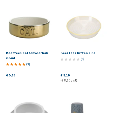
Beeztees Kattenvoerbak
Beeztees Kitten Zina
Goud
(
0
)
(
3
)
€ 5,65
€ 8,10
(€ 8,10 / st)