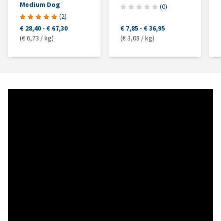
Medium Dog
(
0
)
(
2
)
€ 28,40
-
€ 67,30
€ 7,85
-
€ 36,95
(€ 6,73 / kg)
(€ 3,08 / kg)