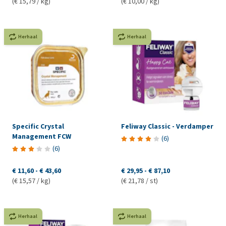
(€ 15,79 / kg)
(€ 10,00 / kg)
Herhaal
Herhaal
Specific Crystal
Feliway Classic - Verdamper
Management FCW
(
6
)
(
6
)
€ 11,60
-
€ 43,60
€ 29,95
-
€ 87,10
(€ 15,57 / kg)
(€ 21,78 / st)
Herhaal
Herhaal