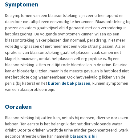
Symptomen
De symptomen van een blaasontsteking zijn zeer uiteenlopend en
daardoor niet altijd even eenvoudig te herkennen. Blaasontsteking bij
poezen en katers gaat vrijwel altijd gepaard met een verandering in
het plasgedrag. De volgende symptomen kunnen wijzen op een
blaasontsteking: vaker plassen dan normaal, persdrang, niet meer
volledig uitplassen of niet meer met een volle straal plassen. Als er
sprake is van blaasontsteking gaat het plassen vaak samen met
klagelijk miauwen, omdat het plassen zelf erg pijnlijke is. Bij een
blaasontsteking zitten er altijd rode bloedcellen in de urine. De urine
kan er bloederig uitzien, maar in de meeste gevallen is het bloed niet
met het blote oog waarneembaar. Ook het veelvuldig likken van de
penis (bij katers) en het
buiten de bak plassen
, kunnen symptomen
van een blaasprobleem zijn.
Oorzaken
Blaasontsteking bij katten kan, net als bij mensen, diverse oorzaken
hebben. Ten eerste is het belangrijk dat het dier voldoende water
drinkt. Door te drinken wordt de urine minder geconcentreerd. Sterk
geconcentreerde urine kan namelijk
blaasgruis bij