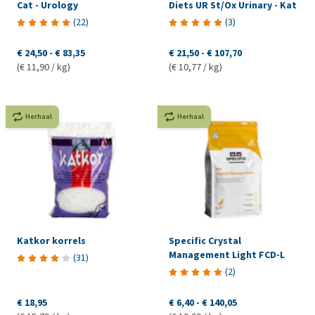
Cat - Urology
Diets UR St/Ox Urinary - Kat
(
22
)
(
3
)
€ 24,50
-
€ 83,35
€ 21,50
-
€ 107,70
(€ 11,90 / kg)
(€ 10,77 / kg)
Herhaal
Herhaal
Katkor korrels
Specific Crystal
Management Light FCD-L
(
31
)
(
2
)
€ 18,95
€ 6,40
-
€ 140,05