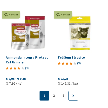
Herhaal
Herhaal
Animonda Integra Protect
FeliGum Struvite
Cat Urinary
(
9
)
(
3
)
€ 2,95
-
€ 9,55
€ 23,25
(€ 7,96 / kg)
(€ 145,31 / kg)
1
2
3