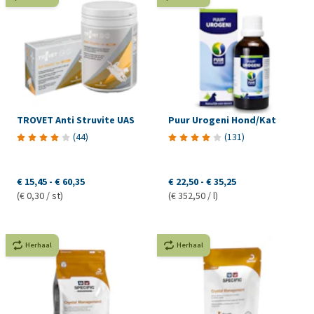
TROVET Anti Struvite UAS
Puur Urogeni Hond/Kat
(
44
)
(
131
)
€ 15,45
-
€ 60,35
€ 22,50
-
€ 35,25
(€ 0,30 / st)
(€ 352,50 / l)
Herhaal
Herhaal