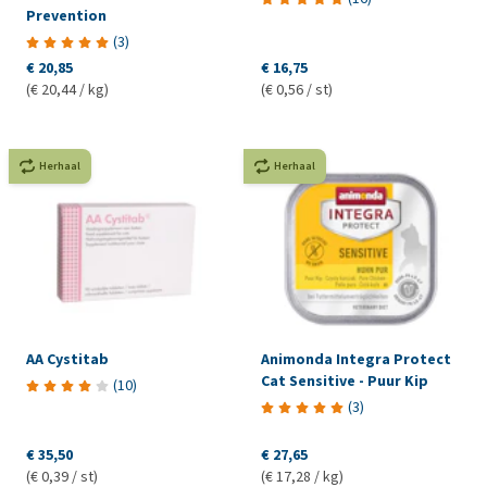
Prevention
(
3
)
€ 20,85
€ 16,75
(€ 20,44 / kg)
(€ 0,56 / st)
Herhaal
Herhaal
AA Cystitab
Animonda Integra Protect
Cat Sensitive - Puur Kip
(
10
)
(
3
)
€ 35,50
€ 27,65
(€ 0,39 / st)
(€ 17,28 / kg)