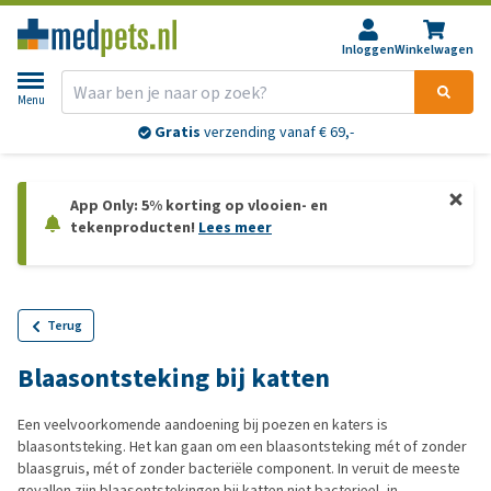
Inloggen
Winkelwagen
Menu
Gratis
verzending vanaf € 69,-
App Only: 5% korting op vlooien- en
tekenproducten!
Lees meer
Terug
Blaasontsteking bij katten
Een veelvoorkomende aandoening bij poezen en katers is
blaasontsteking. Het kan gaan om een blaasontsteking mét of zonder
blaasgruis, mét of zonder bacteriële component. In veruit de meeste
gevallen zijn blaasontstekingen bij katten niet bacterieel, in