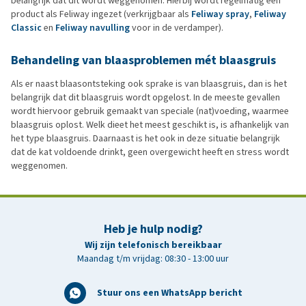
belangrijk dat dit wordt weggenomen. Hierbij wordt regelmatig een
product als Feliway ingezet (verkrijgbaar als
Feliway spray
,
Feliway
Classic
en
Feliway navulling
voor in de verdamper).
Behandeling van blaasproblemen mét blaasgruis
Als er naast blaasontsteking ook sprake is van blaasgruis, dan is het
belangrijk dat dit blaasgruis wordt opgelost. In de meeste gevallen
wordt hiervoor gebruik gemaakt van speciale (nat)voeding, waarmee
blaasgruis oplost. Welk dieet het meest geschikt is, is afhankelijk van
het type blaasgruis. Daarnaast is het ook in deze situatie belangrijk
dat de kat voldoende drinkt, geen overgewicht heeft en stress wordt
weggenomen.
Heb je hulp nodig?
Wij zijn telefonisch bereikbaar
Maandag t/m vrijdag: 08:30 - 13:00 uur
Stuur ons een WhatsApp bericht