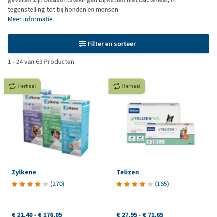
tegenstelling tot bij honden en mensen.
Meer informatie
Filter en sorteer
1
-
24
van
63
Producten
Herhaal
Herhaal
Zylkene
Telizen
(
270
)
(
165
)
€ 21,40
-
€ 176,05
€ 27,95
-
€ 71,65