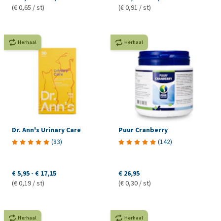
(€ 0,65 / st)
(€ 0,91 / st)
Herhaal
Herhaal
Dr. Ann's Urinary Care
Puur Cranberry
(
83
)
(
142
)
€ 5,95
-
€ 17,15
€ 26,95
(€ 0,19 / st)
(€ 0,30 / st)
Herhaal
Herhaal