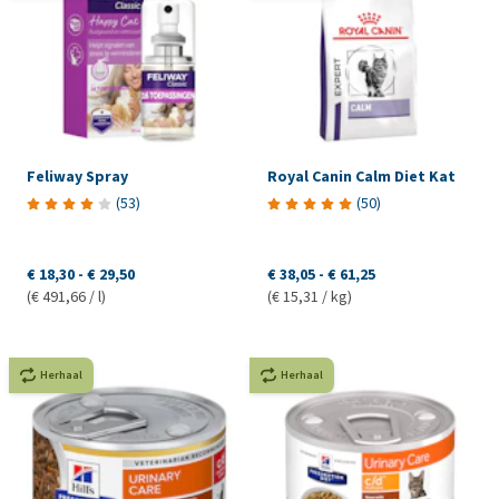
Feliway Spray
Royal Canin Calm Diet Kat
(
53
)
(
50
)
€ 18,30
-
€ 29,50
€ 38,05
-
€ 61,25
(€ 491,66 / l)
(€ 15,31 / kg)
Herhaal
Herhaal