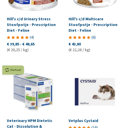
Hill's c/d Urinary Stress
Hill's c/d Multicare
Stoofpotje - Prescription
Stoofpotje - Prescription
Diet - Feline
Diet - Feline
(
4
)
(
6
)
€ 39,85
-
€ 48,65
€ 43,80
(€ 20,25 / kg)
(€ 22,26 / kg)
Herhaal
Veterinary HPM Dietetic
Vetplus Cystaid
Cat - Dissolution &
(
16
)