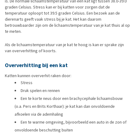
is. De normale lichaamstemperatuur van een kat ligt tussen 38.0-39.0
graden Celsius. Stress kan er bij katten voor zorgen dat de
temperatuur oploopt tot 39.5 graden Celsius. Een bezoek aan de
dierenarts geeft vaak stress bij je kat. Het kan daarom
betrouwbaarder zijn om de lichaamstemperatuur van je kat thuis al op
te meten.
Als de lichaamstemperatuur van je kat te hoog is kan er sprake zijn
van oververhitting of koorts.
Oververhitting bij een kat
Katten kunnen oververhit raken door:
Stress
Druk spelen en rennen
Een te korte neus door een brachycephale lichaamsbouw
(o.a. Pers en Brits Korthaar): je kat kan dan onvoldoende
afkoelen via de ademhaling
Een te warme omgeving, bijvoorbeeld een auto in de zon of
onvoldoende beschutting buiten