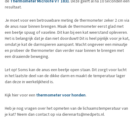
de
Thermometer Microlife VT 1831
. Deze geeft al na 10 seconden een
resultaat.
Je moet voor een betrouwbare meting de thermometer zeker 2 cm via
de anus naar binnen brengen. Maak de thermometer eerst glad met
een beetje spuug of vaseline. Dit kan bij een kat weerstand opleveren.
Het is belangrijk dat je dan niet doorduwt! Dit is heel pijnlijk voor je kat,
omdat je kat de darmspieren aanspant. Wacht ongeveer een minuutje
en probeer de thermometer dan verder naar binnen te brengen met
een draaiende beweging.
Let op! Soms kan de anus een beetje open staan. Dit zorgt voor lucht
in het laatste deel van de dikke darm en maakt de temperatuur lager
dan deze in werkelijkheid is.
Kijk hier voor een
thermometer voor honden
.
Heb je nog vragen over het opmeten van de lichaamstemperatuur van
je kat? Neem dan contact op via dierenarts@medpets.nl.