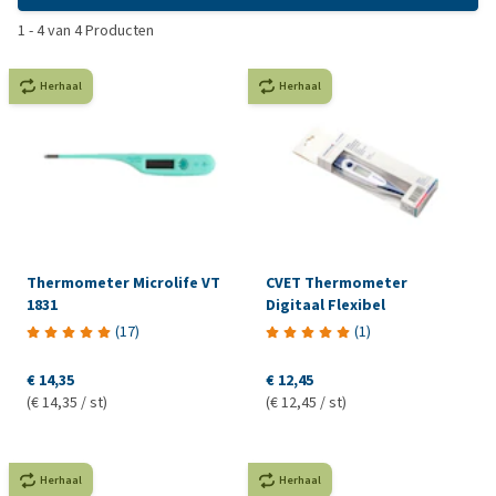
1
-
4
van
4
Producten
Herhaal
Herhaal
Thermometer Microlife VT
CVET Thermometer
1831
Digitaal Flexibel
(
17
)
(
1
)
€ 14,35
€ 12,45
(€ 14,35 / st)
(€ 12,45 / st)
Herhaal
Herhaal