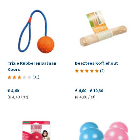
Trixie Rubberen Bal aan
Beeztees Koffiehout
Koord
(
2
)
(
31
)
€ 4,40
€ 4,60
-
€ 10,30
(€ 4,40 / st)
(€ 4,60 / st)