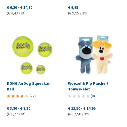
€ 6,20
-
€ 14,60
€ 9,95
(€ 4,43 / st)
(€ 9,95 / st)
KONG AirDog Squeakair
Woezel & Pip Pluche +
Ball
Touwskelet
(
72
)
(
0
)
€ 3,80
-
€ 7,30
€ 12,50
-
€ 14,95
(€ 1,27 / st)
(€ 12,50 / st)