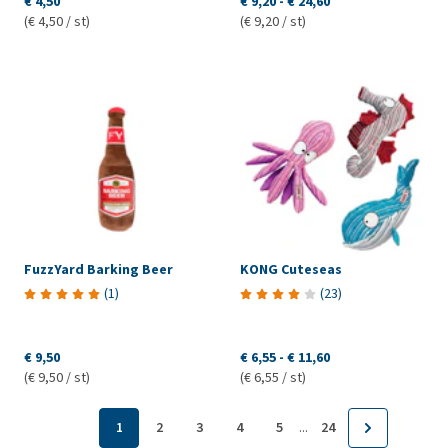
€ 4,50
€ 9,20
-
€ 24,60
(€ 4,50 / st)
(€ 9,20 / st)
FuzzYard Barking Beer
KONG Cuteseas
(
1
)
(
23
)
€ 9,50
€ 6,55
-
€ 11,60
(€ 9,50 / st)
(€ 6,55 / st)
...
1
2
3
4
5
24