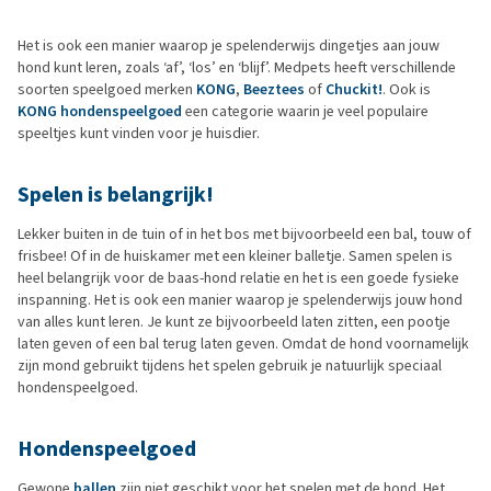
Het is ook een manier waarop je spelenderwijs dingetjes aan jouw
hond kunt leren, zoals ‘af’, ‘los’ en ‘blijf’. Medpets heeft verschillende
soorten speelgoed merken
KONG
,
Beeztees
of
Chuckit!
. Ook is
KONG hondenspeelgoed
een categorie waarin je veel populaire
speeltjes kunt vinden voor je huisdier.
Spelen is belangrijk!
Lekker buiten in de tuin of in het bos met bijvoorbeeld een bal, touw of
frisbee! Of in de huiskamer met een kleiner balletje. Samen spelen is
heel belangrijk voor de baas-hond relatie en het is een goede fysieke
inspanning. Het is ook een manier waarop je spelenderwijs jouw hond
van alles kunt leren. Je kunt ze bijvoorbeeld laten zitten, een pootje
laten geven of een bal terug laten geven. Omdat de hond voornamelijk
zijn mond gebruikt tijdens het spelen gebruik je natuurlijk speciaal
hondenspeelgoed.
Hondenspeelgoed
Gewone
ballen
zijn niet geschikt voor het spelen met de hond. Het