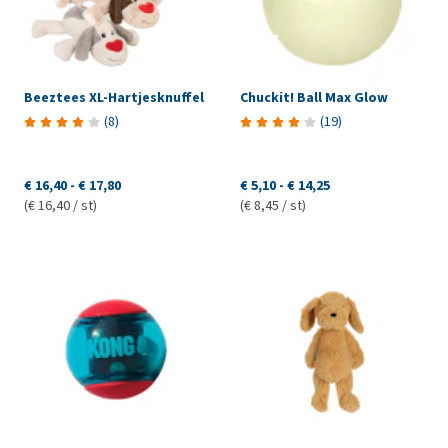
Beeztees XL-Hartjesknuffel
Chuckit! Ball Max Glow
(
8
)
(
19
)
€ 16,40
-
€ 17,80
€ 5,10
-
€ 14,25
(€ 16,40 / st)
(€ 8,45 / st)