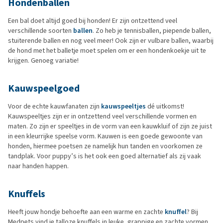
Hondenballen
Een bal doet altijd goed bij honden! Er zijn ontzettend veel
verschillende soorten
ballen
. Zo heb je tennisballen, piepende ballen,
stuiterende ballen en nog veel meer! Ook zijn er vulbare ballen, waarbij
de hond met het balletje moet spelen om er een hondenkoekje uit te
krijgen. Genoeg variatie!
Kauwspeelgoed
Voor de echte kauwfanaten zijn
kauwspeeltjes
dé uitkomst!
Kauwspeeltjes zijn er in ontzettend veel verschillende vormen en
maten. Zo zijn er speeltjes in de vorm van een kauwkluif of zijn ze juist
in een kleurrijke speelse vorm. Kauwen is een goede gewoonte van
honden, hiermee poetsen ze namelijk hun tanden en voorkomen ze
tandplak. Voor puppy’s is het ook een goed alternatief als zij vaak
naar handen happen.
Knuffels
Heeft jouw hondje behoefte aan een warme en zachte
knuffel
? Bij
Medpets vind je talloze knuffels in leuke, grappige en zachte vormen.