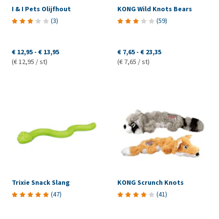
I & I Pets Olijfhout
KONG Wild Knots Bears
(
3
)
(
59
)
€ 12,95
-
€ 13,95
€ 7,65
-
€ 23,35
(€ 12,95 / st)
(€ 7,65 / st)
Trixie Snack Slang
KONG Scrunch Knots
(
47
)
(
41
)