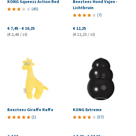
KONG Squeezz Action Red
Beeztees Hond Vajen -
Lichtbruin
(
45
)
(
7
)
€ 7,45
-
€ 10,25
€ 12,25
(€ 2,48 / st)
(€ 12,25 / st)
Beeztees Giraffe Raffo
KONG Extreme
(
1
)
(
57
)