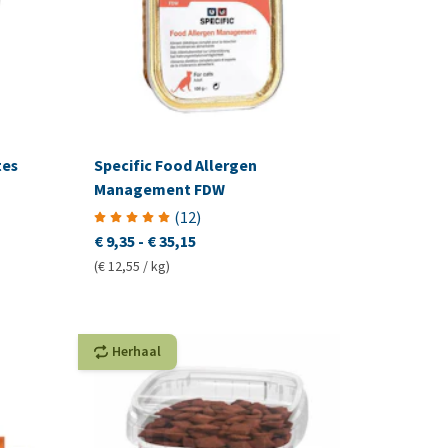
tes
Specific Food Allergen
Management FDW
(
12
)
€ 9,35
-
€ 35,15
(€ 12,55 / kg)
Herhaal