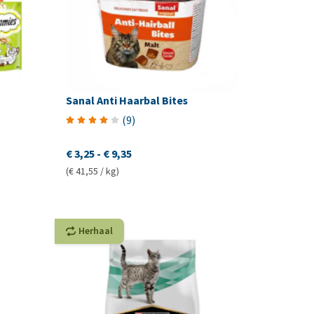
Sanal Anti Haarbal Bites
(
9
)
€ 3,25
-
€ 9,35
(€ 41,55 / kg)
Herhaal