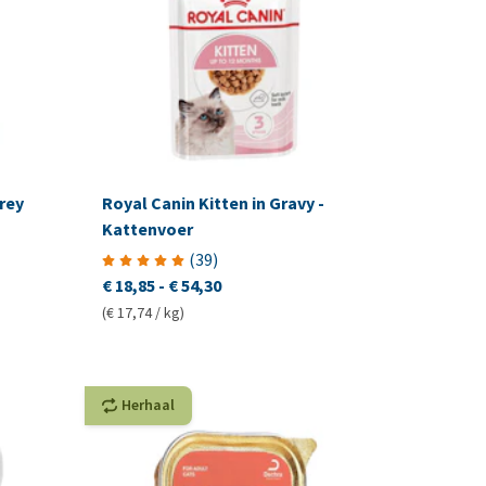
rey
Royal Canin Kitten in Gravy -
Kattenvoer
(
39
)
€ 18,85
-
€ 54,30
(€ 17,74 / kg)
Herhaal