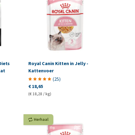
Diets
Royal Canin Kitten in Jelly -
Kat
Kattenvoer
(
25
)
€ 18,65
(€ 18,28 / kg)
Herhaal