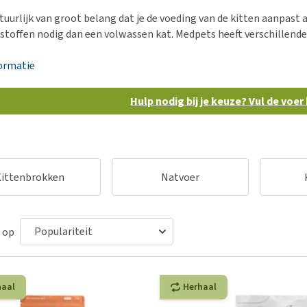
Bench
Nierproblemen
BARF
Ni
ho
er
tuurlijk van groot belang dat je de voeding van de kitten aanpast a
Voer- en drinkbakken
Ouderdom en dementie
Puppy apotheek
Ou
He
nvoer
stoffen nodig dan een volwassen kat. Medpets heeft verschillend
hu
Op reis en onderweg
Overgewicht en conditie
Vuurwerkangst
Ov
r
Be
ormatie
Bekijk alles
Bekijk alles
Puppy benodigdheden
Sp
Bekijk alles
Vr
Hulp nodig bij je keuze? Vul de voer
Be
ittenbrokken
Natvoer
 op
haal
Herhaal