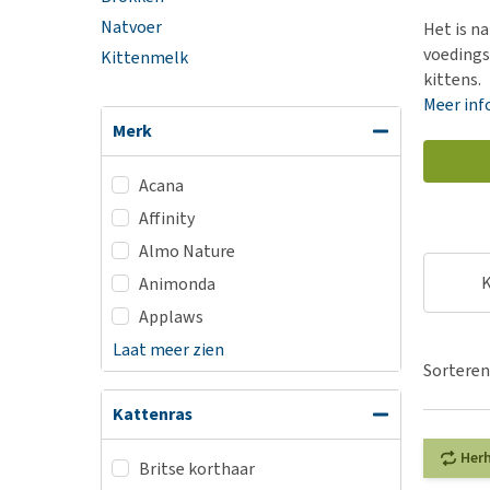
BARF
Hypoallergeen vo
Natvoer
Het is na
Puppy apotheek
Biologisch honde
voedings
Kittenmelk
Vuurwerkangst
kittens.
Vegan hondenvoe
Meer inf
Bekijk alles
Snacks
Merk
Bekijk alles
Acana
Affinity
Almo Nature
K
Animonda
Applaws
Laat meer zien
Sorteren
Kattenras
Her
Britse korthaar