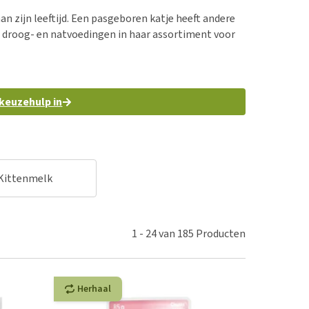
erproblemen
nd te zwaar wordt?
an zijn leeftijd. Een pasgeboren katje heeft andere
derdom en dementie
lp! Mijn hond plast in
e droog- en natvoedingen in haar assortiment voor
is. Wat nu?
ergewicht en conditie
kijk alles
ieren, pezen en botten
uchtbaarheid
 keuzehulp in
kijk alles
Kittenmelk
1
-
24
van
185
Producten
Herhaal