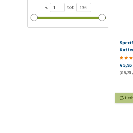
€
tot
Specif
Katte
€ 5,95
(€ 9,25 
Her