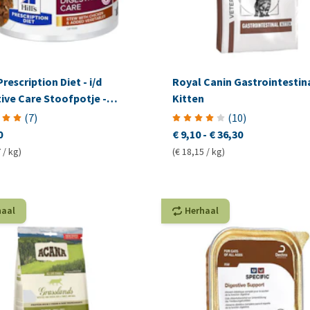
Prescription Diet - i/d
Royal Canin Gastrointestin
ive Care Stoofpotje -
Kitten
(
7
)
(
10
)
0
€ 9,10
-
€ 36,30
 / kg)
(€ 18,15 / kg)
haal
Herhaal