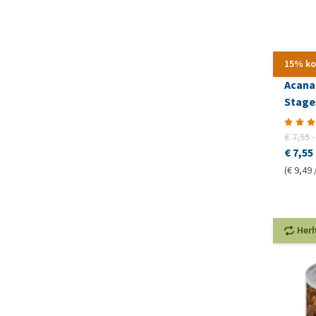
15% ko
Acana 
Stage
€ 7,55
-
€ 7,55
(€ 9,49 
Her