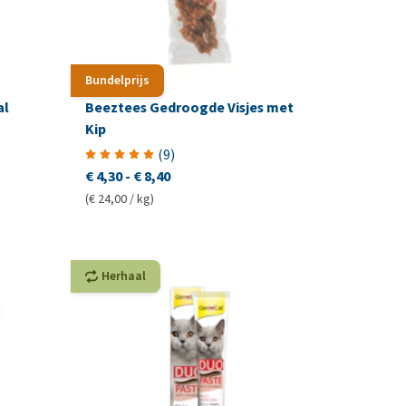
Bundelprijs
al
Beeztees Gedroogde Visjes met
Kip
(
9
)
€ 4,30
-
€ 8,40
(€ 24,00 / kg)
Herhaal