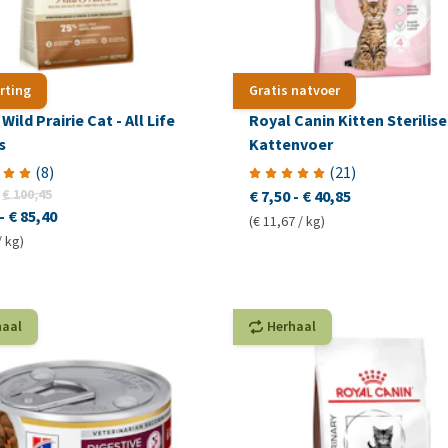
rting
Gratis natvoer
Wild Prairie Cat - All Life
Royal Canin Kitten Sterilise
s
Kattenvoer
(
8
)
(
21
)
€ 100,45
€ 7,50
-
€ 40,85
-
€ 85,40
(€ 11,67 / kg)
/ kg)
haal
Herhaal