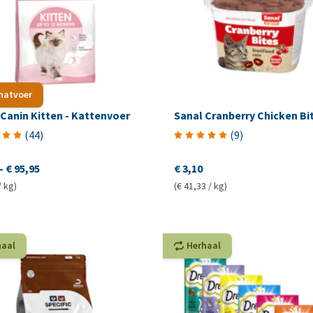
 natvoer
Canin Kitten - Kattenvoer
Sanal Cranberry Chicken Bi
(
44
)
(
9
)
-
€ 95,95
€ 3,10
/ kg)
(€ 41,33 / kg)
haal
Herhaal