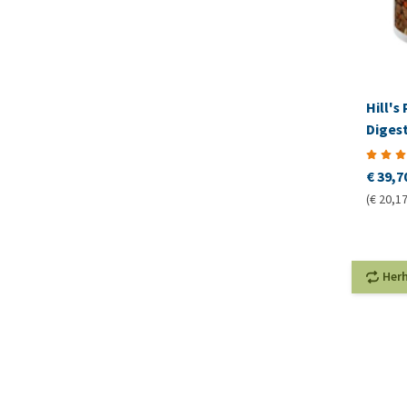
Hill's 
Digest
Feline
€ 39,7
(€ 20,17
Her