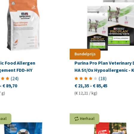
Bundelprijs
ic Food Allergen
Purina Pro Plan Veterinary 
ement FDD-HY
HA St/Ox Hypoallergenic - 
(
24
)
(
18
)
-
€ 89,70
€ 21,35
-
€ 85,45
/ g)
(€ 12,21 / kg)
haal
Herhaal