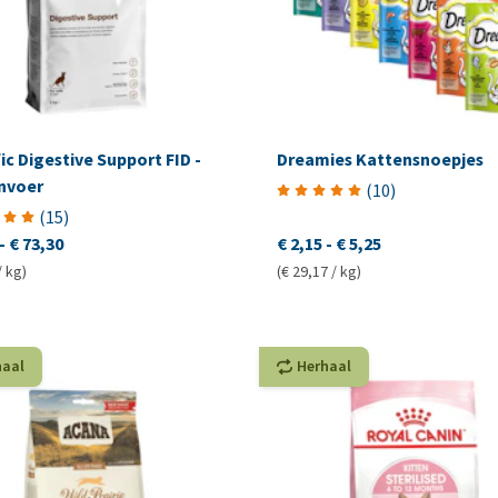
ic Digestive Support FID -
Dreamies Kattensnoepjes
nvoer
(
10
)
(
15
)
-
€ 73,30
€ 2,15
-
€ 5,25
/ kg)
(€ 29,17 / kg)
haal
Herhaal