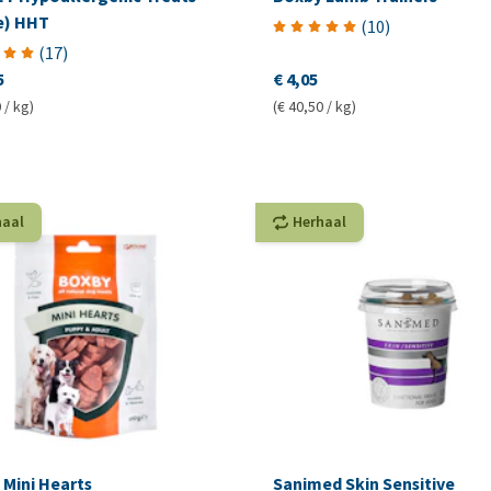
e) HHT
(
10
)
(
17
)
5
€ 4,05
 / kg)
(€ 40,50 / kg)
haal
Herhaal
 Mini Hearts
Sanimed Skin Sensitive