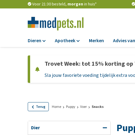
Voor 21:30 besteld,
morgen
in huis*
Dieren
Apotheek
Merken
Advies van
Voer
Apotheek
Trovet Week: tot 15% korting op
Hondenbrokken
Vlooien en teken
Sla jouw favoriete voeding tijdelijk extra voo
Natvoer
Ontworming
Dieetvoer
Medicijnen en
supplementen
Standaardvoer
Probiotica en we
Graanvrij honden
Terug
Home
Puppy
Voer
Snacks
Vitamines en min
Puppyvoer en sna
Pup
Medische benodi
Glutenvrij honden
Dier