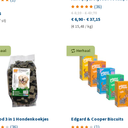
(
36
)
€ 8,10
-
€ 43,70
5
€ 6,90
-
€ 37,15
/ st)
(€ 15,48 / kg)
haal
Herhaal
od 3 in 1 Hondenkoekjes
Edgard & Cooper Biscuits
(
36
)
(
1
)