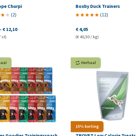
ope Churpi
Boxby Duck Trainers
(
2
)
(
12
)
-
€ 12,10
€ 4,05
/ st)
(€ 40,50 / kg)
haal
Herhaal
15% korting
es Goodies Trainingssnack
TROVET Low Calorie Treats