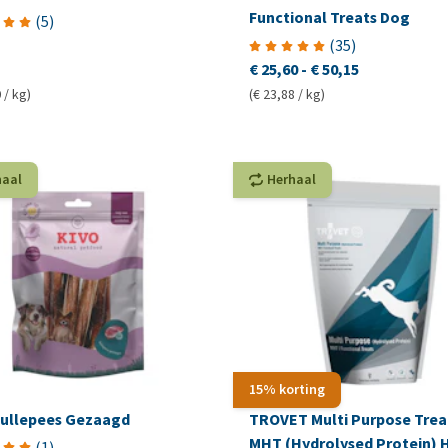
Functional Treats Dog
(
5
)
(
35
)
€ 25,60
-
€ 50,15
 / kg)
(€ 23,88 / kg)
haal
Herhaal
15% korting
Bullepees Gezaagd
TROVET Multi Purpose Trea
MHT (Hydrolysed Protein) 
(
1
)