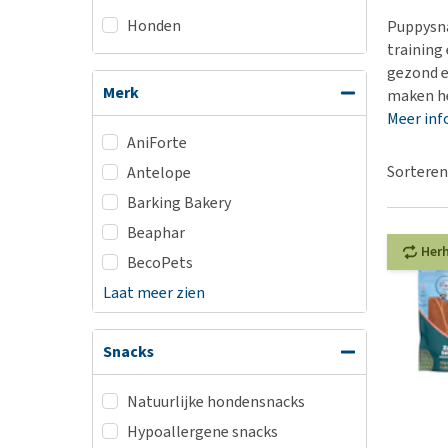
BARF
Hypoallergeen vo
Honden
Puppysna
Puppy apotheek
Biologisch honde
training
Vuurwerkangst
gezond e
Vegan hondenvoe
Merk
maken he
Bekijk alles
Snacks
Meer inf
Bekijk alles
AniForte
Sorteren
Antelope
Barking Bakery
Beaphar
Her
BecoPets
Laat meer zien
Snacks
Natuurlijke hondensnacks
Hypoallergene snacks