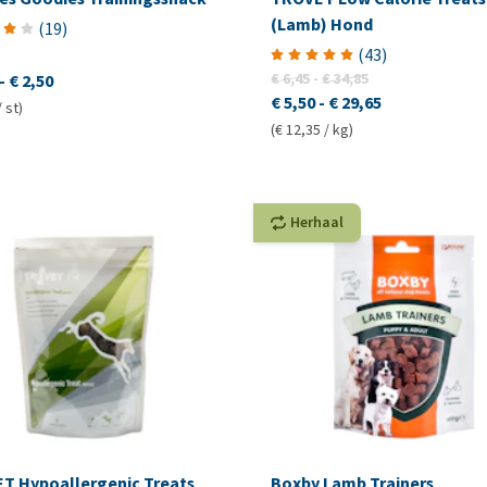
(Lamb) Hond
(
19
)
(
43
)
€ 6,45
-
€ 34,85
-
€ 2,50
€ 5,50
-
€ 29,65
/ st)
(€ 12,35 / kg)
Herhaal
T Hypoallergenic Treats
Boxby Lamb Trainers