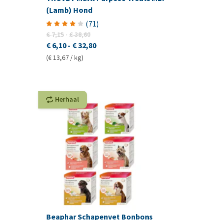
(Lamb) Hond
(
71
)
€ 7,15
-
€ 38,60
€ 6,10
-
€ 32,80
(€ 13,67 / kg)
Herhaal
Beaphar Schapenvet Bonbons