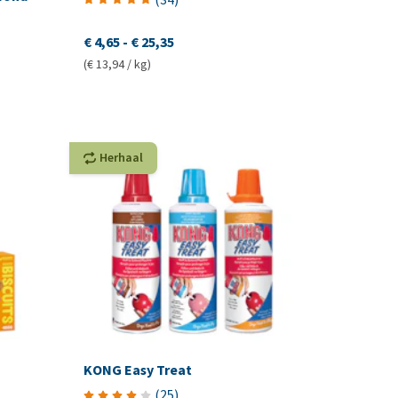
€ 4,65
-
€ 25,35
(€ 13,94 / kg)
Herhaal
KONG Easy Treat
(
25
)