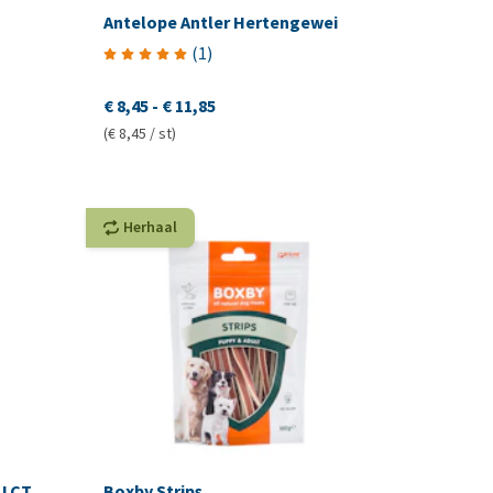
Antelope Antler Hertengewei
(
1
)
€ 8,45
-
€ 11,85
(€ 8,45 / st)
Herhaal
 LCT
Boxby Strips