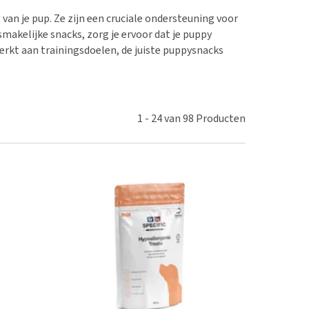
erproblemen
nd te zwaar wordt?
van je pup. Ze zijn een cruciale ondersteuning voor
derdom en dementie
lp! Mijn hond plast in
makelijke snacks, zorg je ervoor dat je puppy
is. Wat nu?
ergewicht en conditie
rkt aan trainingsdoelen, de juiste puppysnacks
kijk alles
ieren, pezen en botten
uchtbaarheid
kijk alles
1
-
24
van
98
Producten