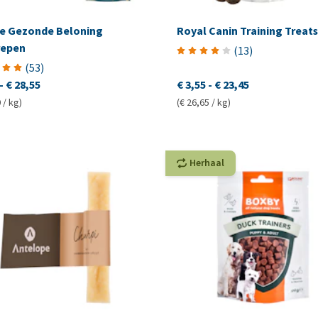
e Gezonde Beloning
Royal Canin Training Treats
repen
(
13
)
(
53
)
-
€ 28,55
€ 3,55
-
€ 23,45
 / kg)
(€ 26,65 / kg)
Herhaal