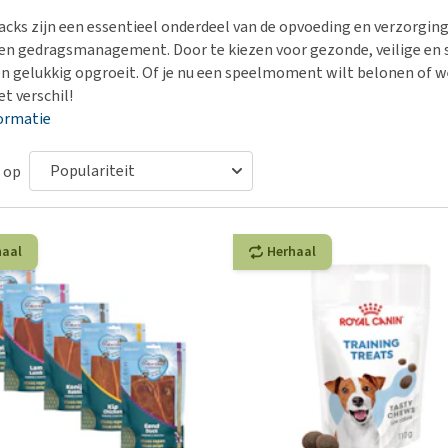
Bench
Nierproblemen
BARF
Ni
ho
er
cks zijn een essentieel onderdeel van de opvoeding en verzorging 
Voer- en drinkbakken
Ouderdom en dementie
Puppy apotheek
Ou
He
nvoer
 en gedragsmanagement. Door te kiezen voor gezonde, veilige en s
hu
Op reis en onderweg
Overgewicht en conditie
Vuurwerkangst
Ov
n gelukkig opgroeit. Of je nu een speelmoment wilt belonen of we
r
Be
t verschil!
Bekijk alles
Bekijk alles
Puppy benodigdheden
Sp
ormatie
Bekijk alles
Vr
Be
 op
haal
Herhaal