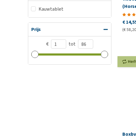
(Hors
Kauwtablet
€ 14,5
Prijs
(€ 58,20
€
tot
Her
Boxby