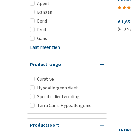
Appel
Banaan
Eend
€ 1,65
(€ 1,65 
Fruit
Gans
Laat meer zien
Product range
Curative
Hypoallergeen dieet
Specific dieetvoeding
Terra Canis Hypoallergenic
Productsoort
TROVE