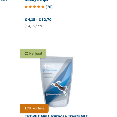
(
20
)
€ 4,15
-
€ 12,70
(€ 4,15 / st)
Herhaal
15% korting
TROVET Multi Purpose Treats MLT