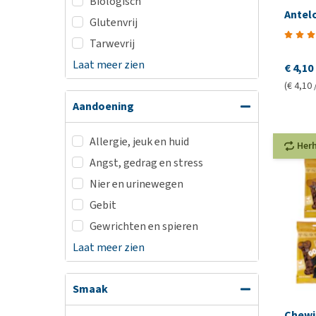
Biologisch
Antel
Glutenvrij
Tarwevrij
Laat meer zien
€ 4,10
(€ 4,10 
Aandoening
Allergie, jeuk en huid
Her
Angst, gedrag en stress
Nier en urinewegen
Gebit
Gewrichten en spieren
Laat meer zien
Smaak
Chewi