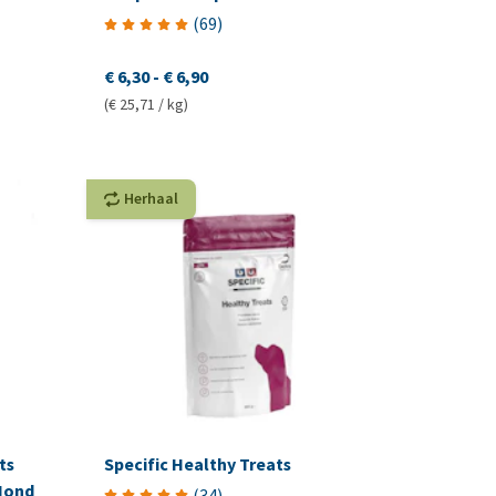
(
69
)
€ 6,30
-
€ 6,90
(€ 25,71 / kg)
Herhaal
ts
Specific Healthy Treats
Hond
(
34
)