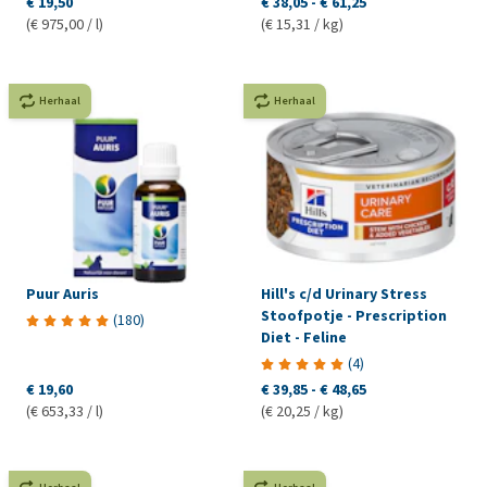
€ 19,50
€ 38,05
-
€ 61,25
(€ 975,00 / l)
(€ 15,31 / kg)
Herhaal
Herhaal
Puur Auris
Hill's c/d Urinary Stress
Stoofpotje - Prescription
(
180
)
Diet - Feline
(
4
)
€ 19,60
€ 39,85
-
€ 48,65
(€ 653,33 / l)
(€ 20,25 / kg)