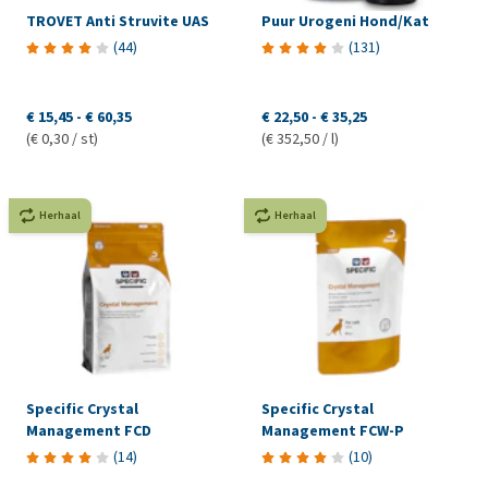
TROVET Anti Struvite UAS
Puur Urogeni Hond/Kat
(
44
)
(
131
)
€ 15,45
-
€ 60,35
€ 22,50
-
€ 35,25
(€ 0,30 / st)
(€ 352,50 / l)
Herhaal
Herhaal
Specific Crystal
Specific Crystal
Management FCD
Management FCW-P
(
14
)
(
10
)