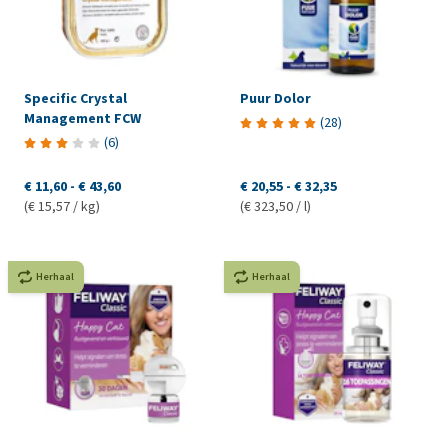
Specific Crystal
Puur Dolor
Management FCW
(
28
)
(
6
)
€ 11,60
-
€ 43,60
€ 20,55
-
€ 32,35
(€ 15,57 / kg)
(€ 323,50 / l)
Herhaal
Herhaal