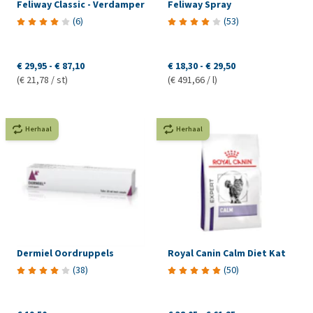
Feliway Classic - Verdamper
Feliway Spray
(
6
)
(
53
)
€ 29,95
-
€ 87,10
€ 18,30
-
€ 29,50
(€ 21,78 / st)
(€ 491,66 / l)
Herhaal
Herhaal
Dermiel Oordruppels
Royal Canin Calm Diet Kat
(
38
)
(
50
)