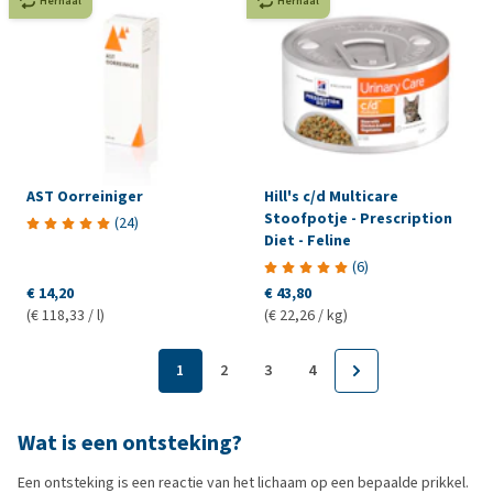
Herhaal
Herhaal
AST Oorreiniger
Hill's c/d Multicare
Stoofpotje - Prescription
(
24
)
Diet - Feline
(
6
)
€ 14,20
€ 43,80
(€ 118,33 / l)
(€ 22,26 / kg)
1
2
3
4
Wat is een ontsteking?
Een ontsteking is een reactie van het lichaam op een bepaalde prikkel.