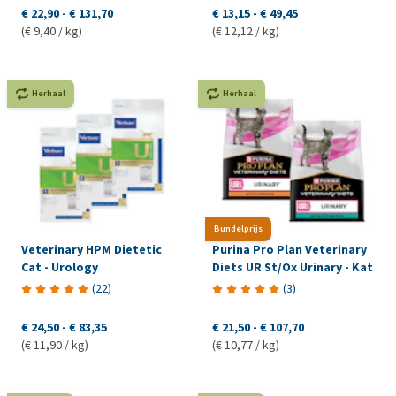
€ 22,90
-
€ 131,70
€ 13,15
-
€ 49,45
(€ 9,40 / kg)
(€ 12,12 / kg)
Herhaal
Herhaal
Bundelprijs
Veterinary HPM Dietetic
Purina Pro Plan Veterinary
Cat - Urology
Diets UR St/Ox Urinary - Kat
(
22
)
(
3
)
€ 24,50
-
€ 83,35
€ 21,50
-
€ 107,70
(€ 11,90 / kg)
(€ 10,77 / kg)