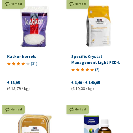
Herhaal
Herhaal
Katkor korrels
Specific Crystal
Management Light FCD-L
(
31
)
(
2
)
€ 18,95
€ 6,40
-
€ 140,05
(€ 15,79 / kg)
(€ 10,00 / kg)
Herhaal
Herhaal