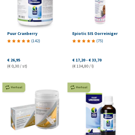
Puur Cranberry
Epiotic SIS Oorreiniger
(
142
)
(
75
)
€ 26,95
€ 17,20
-
€ 33,70
(€ 0,30 / st)
(€ 134,80 / l)
Herhaal
Herhaal