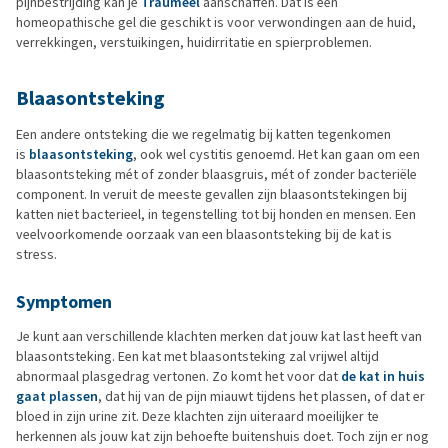
pijnbestrijding kan je
Traumeel
aanschaffen. Dat is een
homeopathische gel die geschikt is voor verwondingen aan de huid,
verrekkingen, verstuikingen, huidirritatie en spierproblemen.
Blaasontsteking
Een andere ontsteking die we regelmatig bij katten tegenkomen
is
blaasontsteking
, ook wel cystitis genoemd. Het kan gaan om een
blaasontsteking mét of zonder blaasgruis, mét of zonder bacteriële
component. In veruit de meeste gevallen zijn blaasontstekingen bij
katten niet bacterieel, in tegenstelling tot bij honden en mensen. Een
veelvoorkomende oorzaak van een blaasontsteking bij de kat is
stress.
Symptomen
Je kunt aan verschillende klachten merken dat jouw kat last heeft van
blaasontsteking. Een kat met blaasontsteking zal vrijwel altijd
abnormaal plasgedrag vertonen. Zo komt het voor dat
de kat in huis
gaat plassen
, dat hij van de pijn miauwt tijdens het plassen, of dat er
bloed in zijn urine zit. Deze klachten zijn uiteraard moeilijker te
herkennen als jouw kat zijn behoefte buitenshuis doet. Toch zijn er nog