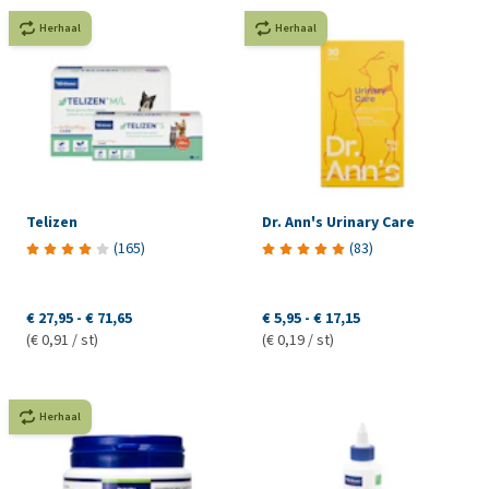
Herhaal
Herhaal
Telizen
Dr. Ann's Urinary Care
(
165
)
(
83
)
€ 27,95
-
€ 71,65
€ 5,95
-
€ 17,15
(€ 0,91 / st)
(€ 0,19 / st)
Herhaal