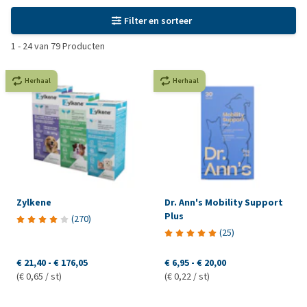
Filter en sorteer
1
-
24
van
79
Producten
Herhaal
Herhaal
Zylkene
Dr. Ann's Mobility Support
Plus
(
270
)
(
25
)
€ 21,40
-
€ 176,05
€ 6,95
-
€ 20,00
(€ 0,65 / st)
(€ 0,22 / st)