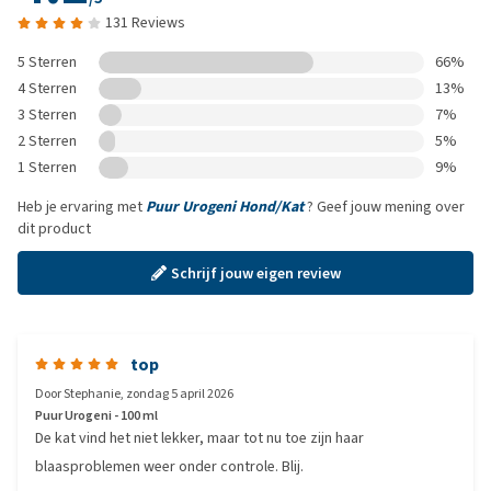
131 Reviews
5 Sterren
66%
4 Sterren
13%
3 Sterren
7%
2 Sterren
5%
1 Sterren
9%
Heb je ervaring met
Puur Urogeni Hond/Kat
? Geef jouw mening over
dit product
Schrijf jouw eigen review
top
Door
Stephanie
,
zondag 5 april 2026
Puur Urogeni - 100 ml
De kat vind het niet lekker, maar tot nu toe zijn haar
blaasproblemen weer onder controle. Blij.