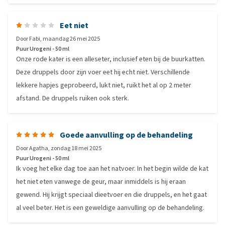
Eet niet
Door
Fabi
,
maandag 26 mei 2025
Puur Urogeni - 50 ml
Onze rode kater is een alleseter, inclusief eten bij de buurkatten.
Deze druppels door zijn voer eet hij echt niet. Verschillende
lekkere hapjes geprobeerd, lukt niet, ruikt het al op 2 meter
afstand. De druppels ruiken ook sterk.
Goede aanvulling op de behandeling
Door
Agatha
,
zondag 18 mei 2025
Puur Urogeni - 50 ml
Ik voeg het elke dag toe aan het natvoer. In het begin wilde de kat
het niet eten vanwege de geur, maar inmiddels is hij eraan
gewend. Hij krijgt speciaal dieetvoer en die druppels, en het gaat
al veel beter. Het is een geweldige aanvulling op de behandeling.