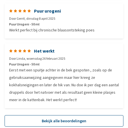
Puur urogeni
Door
Gerrit
,
dinsdag 8 april 2025
Puur Urogeni - 50 ml
Werkt perfect bij chronische blaasontsteking poes
Het werkt
Door
Linda
,
woensdag 26 februari 2025
Puur Urogeni - 50 ml
Eerst met een spuitje achter in de bek gespoten , zoals op de
gebruiksaanwijzing aangegeven maar hier kreeg ze
kokhalsneigingen en later de hik van. Nu doe ik per dag een aantal
druppels door het natvoer met als resultaat geen kleine plasjes
meer in de kattenbak. Het werkt perfect!
Bekijk alle beoordelingen