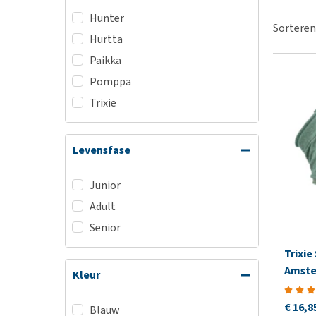
BARF
Hypoallergeen vo
Hunter
Puppy apotheek
Sorteren
Biologisch honde
Hurtta
Vuurwerkangst
Vegan hondenvoe
Paikka
Bekijk alles
Snacks
Pomppa
Bekijk alles
Trixie
Levensfase
Junior
Adult
Senior
Trixie
Amst
Kleur
€ 16,8
Blauw