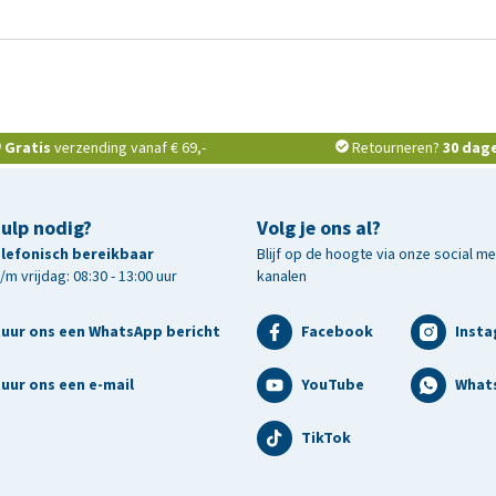
Gratis
verzending vanaf € 69,-
Retourneren?
30 dag
hulp nodig?
Volg je ons al?
telefonisch bereikbaar
Blijf op de hoogte via onze social m
m vrijdag: 08:30 - 13:00 uur
kanalen
tuur ons een WhatsApp bericht
Facebook
Inst
uur ons een e-mail
YouTube
What
TikTok