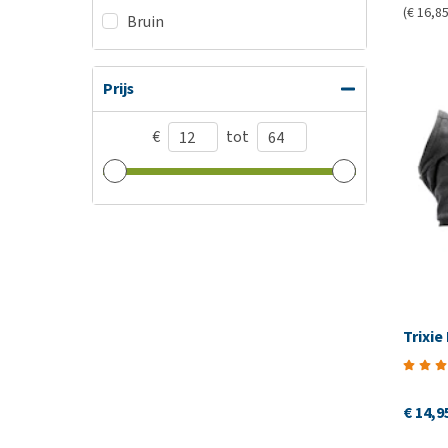
(€ 16,85
Bruin
Prijs
€
tot
Trixie
€ 14,9