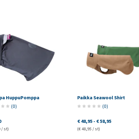
pa HuppuPomppa
Paikka Seawool Shirt
(
0
)
(
0
)
0
€ 48,95
-
€ 58,95
 / st)
(€ 48,95 / st)