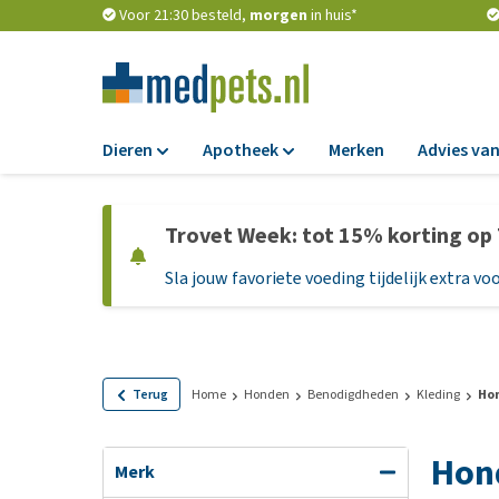
Voor 21:30 besteld,
morgen
in huis*
Dieren
Apotheek
Merken
Advies van
Voer
Apotheek
Trovet Week: tot 15% korting op
Hondenbrokken
Vlooien en teken
Sla jouw favoriete voeding tijdelijk extra voo
Natvoer
Ontworming
Dieetvoer
Medicijnen en
supplementen
Standaardvoer
Probiotica en we
Graanvrij honden
Terug
Home
Honden
Benodigdheden
Kleding
Ho
Vitamines en min
Puppyvoer en sna
Hon
Medische benodi
Glutenvrij honden
Merk