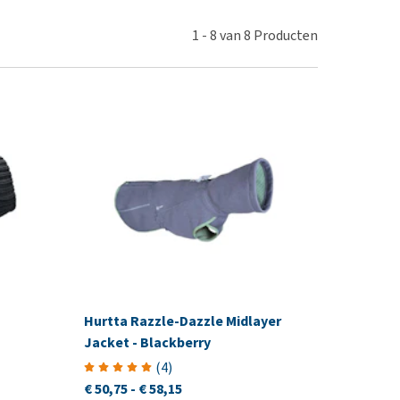
erproblemen
nd te zwaar wordt?
derdom en dementie
lp! Mijn hond plast in
1
-
8
van
8
Producten
is. Wat nu?
ergewicht en conditie
kijk alles
ieren, pezen en botten
uchtbaarheid
kijk alles
Hurtta Razzle-Dazzle Midlayer
Jacket - Blackberry
(
4
)
€ 50,75
-
€ 58,15