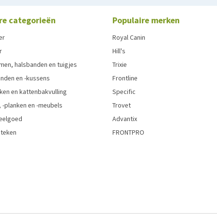
re categorieën
Populaire merken
er
Royal Canin
r
Hill's
men, halsbanden en tuigjes
Trixie
den en -kussens
Frontline
ken en kattenbakvulling
Specific
 -planken en -meubels
Trovet
eelgoed
Advantix
 teken
FRONTPRO