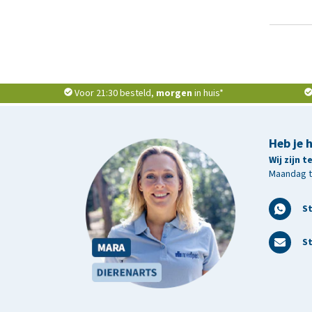
Voor 21:30 besteld,
morgen
in huis*
Heb je 
Wij zijn 
Maandag t/
S
St