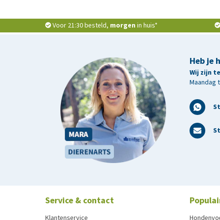
Voor 21:30 besteld,
morgen
in huis*
Heb je 
Wij zijn 
Maandag t/
S
St
Service & contact
Populai
Klantenservice
Hondenvo