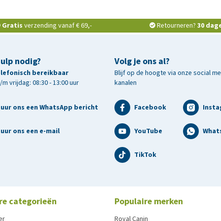
Gratis
verzending vanaf € 69,-
Retourneren?
30 dag
hulp nodig?
Volg je ons al?
telefonisch bereikbaar
Blijf op de hoogte via onze social m
m vrijdag: 08:30 - 13:00 uur
kanalen
tuur ons een WhatsApp bericht
Facebook
Inst
uur ons een e-mail
YouTube
What
TikTok
re categorieën
Populaire merken
er
Royal Canin