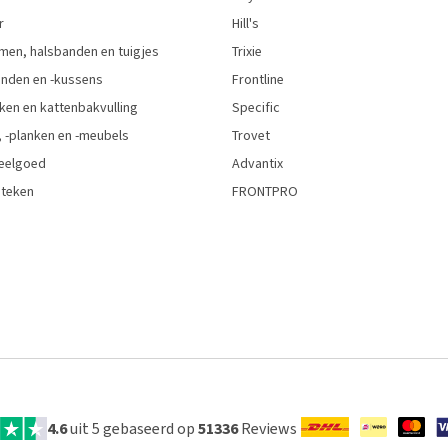
r
Hill's
men, halsbanden en tuigjes
Trixie
den en -kussens
Frontline
ken en kattenbakvulling
Specific
 -planken en -meubels
Trovet
eelgoed
Advantix
 teken
FRONTPRO
4.6
uit 5 gebaseerd op
51336
Reviews