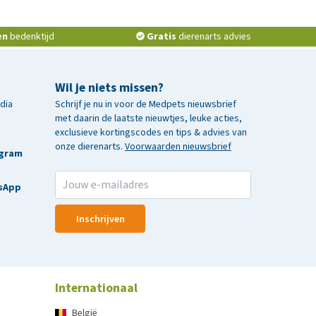
en
bedenktijd
Gratis
dierenarts advies
Wil je niets missen?
edia
Schrijf je nu in voor de Medpets nieuwsbrief
met daarin de laatste nieuwtjes, leuke acties,
exclusieve kortingscodes en tips & advies van
onze dierenarts.
Voorwaarden nieuwsbrief
agram
sApp
Inschrijven
Internationaal
België