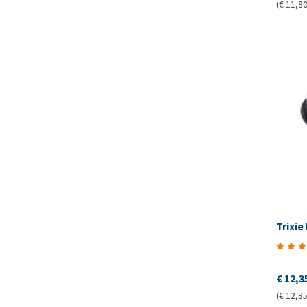
(€ 11,80
Trixie
€ 12,3
(€ 12,35