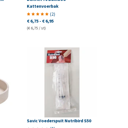
Kattenvoerbak
(
2
)
€ 6,75
-
€ 6,95
(€ 6,75 / st)
Savic Voederspuit Nutribird S50