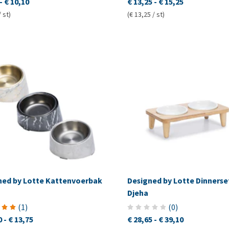
-
€ 10,10
€ 13,25
-
€ 15,25
/ st)
(€ 13,25 / st)
ned by Lotte Kattenvoerbak
Designed by Lotte Dinnerse
Djeha
(
1
)
(
0
)
0
-
€ 13,75
€ 28,65
-
€ 39,10