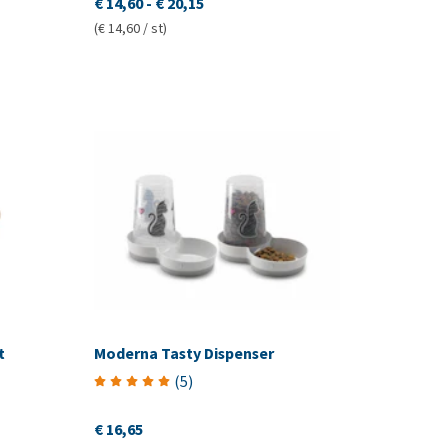
€ 14,60
-
€ 20,15
(€ 14,60 / st)
t
Moderna Tasty Dispenser
(
5
)
€ 16,65