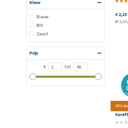
Kleur
€ 2,15
Blauw
(€ 2,10 
Wit
Zwart
Prijs
€
tot
10% ko
SureF