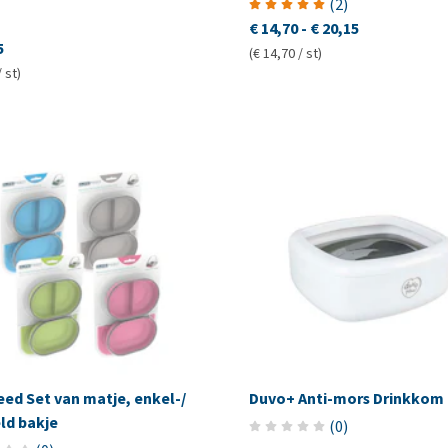
(
2
)
€ 14,70
-
€ 20,15
5
(€ 14,70 / st)
/ st)
ed Set van matje, enkel-/
Duvo+ Anti-mors Drinkkom
ld bakje
(
0
)