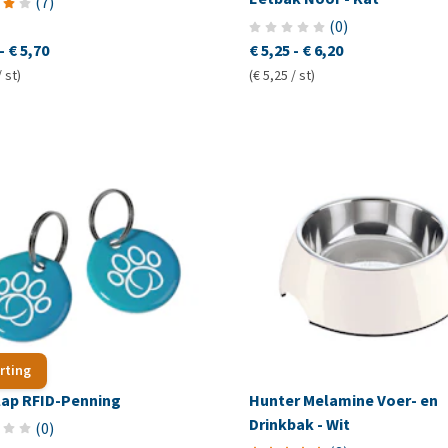
(
7
)
(
0
)
-
€ 5,70
€ 5,25
-
€ 6,20
/ st)
(€ 5,25 / st)
rting
lap RFID-Penning
Hunter Melamine Voer- en
Drinkbak - Wit
(
0
)