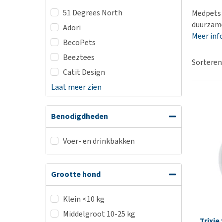
BARF
Hypoallergeen vo
51 Degrees North
Medpets 
Puppy apotheek
Biologisch honde
duurzame
Adori
Vuurwerkangst
Meer inf
Vegan hondenvoe
BecoPets
Bekijk alles
Snacks
Beeztees
Sorteren
Bekijk alles
Catit Design
Laat meer zien
Benodigdheden
Voer- en drinkbakken
Grootte hond
Klein <10 kg
Middelgroot 10-25 kg
Trixie