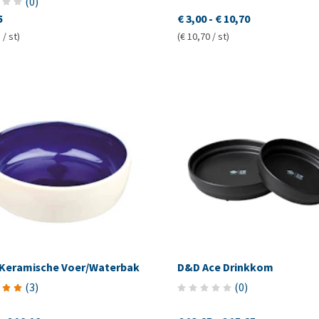
(
0
)
5
€ 3,00
-
€ 10,70
 / st)
(€ 10,70 / st)
e Keramische Voer/Waterbak
D&D Ace Drinkkom
(
3
)
(
0
)