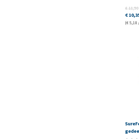
€ 11,50
€ 10,3
(€ 5,18 
SureFe
gedee