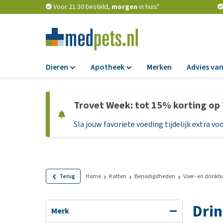
Voor 21:30 besteld,
morgen
in huis*
Dieren
Apotheek
Merken
Advies van
Voer
Apotheek
Trovet Week: tot 15% korting op
Hondenbrokken
Vlooien en teken
Sla jouw favoriete voeding tijdelijk extra voo
Natvoer
Ontworming
Dieetvoer
Medicijnen en
supplementen
Standaardvoer
Probiotica en we
Graanvrij honden
Terug
Home
Katten
Benodigdheden
Voer- en drink
Vitamines en min
Puppyvoer en sna
Dri
Medische benodi
Glutenvrij honden
Merk