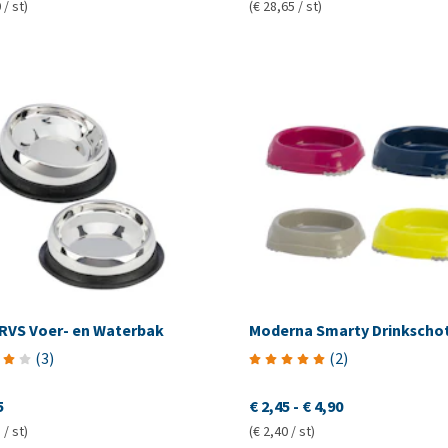
 / st)
(€ 28,65 / st)
 RVS Voer- en Waterbak
Moderna Smarty Drinkscho
(
3
)
(
2
)
5
€ 2,45
-
€ 4,90
 / st)
(€ 2,40 / st)