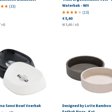
Waterbak - Wit
(
33
)
(
13
)
€ 5,60
/ st)
(€ 5,60 / st)
na Sensi Bowl Voerbak
Designed by Lotte Bamboo
Eetbak Noor - Kat