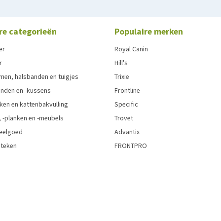
re categorieën
Populaire merken
er
Royal Canin
r
Hill's
men, halsbanden en tuigjes
Trixie
den en -kussens
Frontline
ken en kattenbakvulling
Specific
 -planken en -meubels
Trovet
eelgoed
Advantix
 teken
FRONTPRO