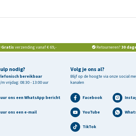
Gratis
verzending vanaf € 69,-
Retourneren?
30 dag
hulp nodig?
Volg je ons al?
telefonisch bereikbaar
Blijf op de hoogte via onze social m
m vrijdag: 08:30 - 13:00 uur
kanalen
tuur ons een WhatsApp bericht
Facebook
Inst
uur ons een e-mail
YouTube
What
TikTok