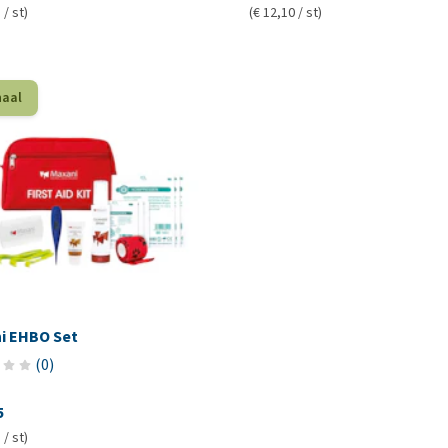
 / st)
(€ 12,10 / st)
haal
i EHBO Set
(
0
)
5
 / st)