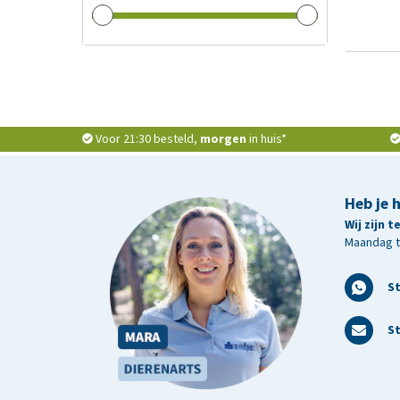
Voor 21:30 besteld,
morgen
in huis*
Heb je 
Wij zijn 
Maandag t/
S
St