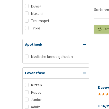
BARF
Hypoallergeen vo
Duvo+
Puppy apotheek
Sorteren
Biologisch honde
Maxani
Vuurwerkangst
Vegan hondenvoe
Traumapet
Bekijk alles
Snacks
Trixie
Her
Bekijk alles
Apotheek
Medische benodigdheden
Levensfase
Kitten
Duvo+ 
Puppy
Junior
€ 16,2
Adult