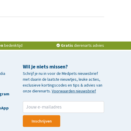
en
bedenktijd
Gratis
dierenarts advies
Wil je niets missen?
edia
Schrijf je nu in voor de Medpets nieuwsbrief
met daarin de laatste nieuwtjes, leuke acties,
exclusieve kortingscodes en tips & advies van
onze dierenarts.
Voorwaarden nieuwsbrief
agram
sApp
Inschrijven