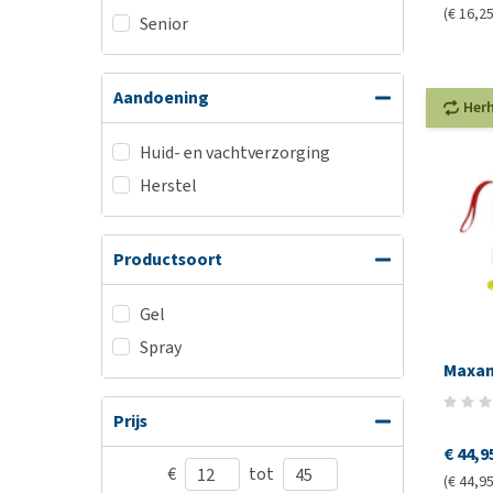
(€ 16,25
Senior
Aandoening
Her
Huid- en vachtverzorging
Herstel
Productsoort
Gel
Spray
Maxan
Prijs
€ 44,9
€
tot
(€ 44,95