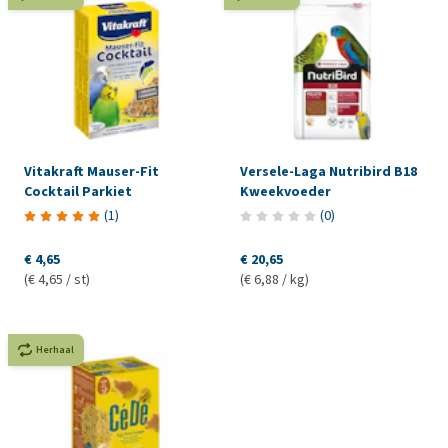
Vitakraft Mauser-Fit
Versele-Laga Nutribird B18
Cocktail Parkiet
Kweekvoeder
(
1
)
(
0
)
€ 4,65
€ 20,65
(€ 4,65 / st)
(€ 6,88 / kg)
Herhaal