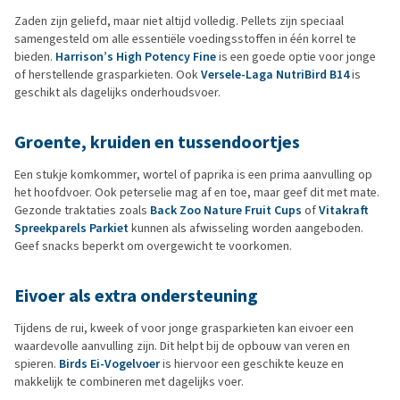
Zaden zijn geliefd, maar niet altijd volledig. Pellets zijn speciaal
samengesteld om alle essentiële voedingsstoffen in één korrel te
bieden.
Harrison’s High Potency Fine
is een goede optie voor jonge
of herstellende grasparkieten. Ook
Versele-Laga NutriBird B14
is
geschikt als dagelijks onderhoudsvoer.
Groente, kruiden en tussendoortjes
Een stukje komkommer, wortel of paprika is een prima aanvulling op
het hoofdvoer. Ook peterselie mag af en toe, maar geef dit met mate.
Gezonde traktaties zoals
Back Zoo Nature Fruit Cups
of
Vitakraft
Spreekparels Parkiet
kunnen als afwisseling worden aangeboden.
Geef snacks beperkt om overgewicht te voorkomen.
Eivoer als extra ondersteuning
Tijdens de rui, kweek of voor jonge grasparkieten kan eivoer een
waardevolle aanvulling zijn. Dit helpt bij de opbouw van veren en
spieren.
Birds Ei-Vogelvoer
is hiervoor een geschikte keuze en
makkelijk te combineren met dagelijks voer.