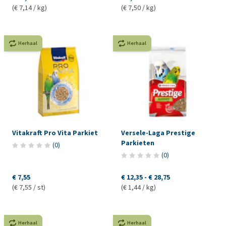
(€ 7,14 / kg)
(€ 7,50 / kg)
Herhaal
Herhaal
Vitakraft Pro Vita Parkiet
Versele-Laga Prestige
Parkieten
(
0
)
(
0
)
€ 7,55
€ 12,35
-
€ 28,75
(€ 7,55 / st)
(€ 1,44 / kg)
Herhaal
Herhaal