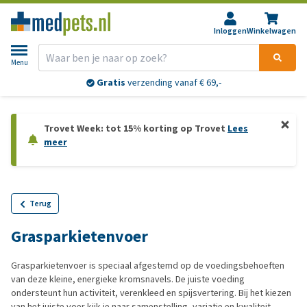
Inloggen
Winkelwagen
Menu
Gratis
verzending vanaf € 69,-
Trovet Week: tot 15% korting op Trovet
Lees
meer
Terug
Grasparkietenvoer
Grasparkietenvoer is speciaal afgestemd op de voedingsbehoeften
van deze kleine, energieke kromsnavels. De juiste voeding
ondersteunt hun activiteit, verenkleed en spijsvertering. Bij het kiezen
van het juiste voer kijk je naar samenstelling, variatie en kwaliteit.