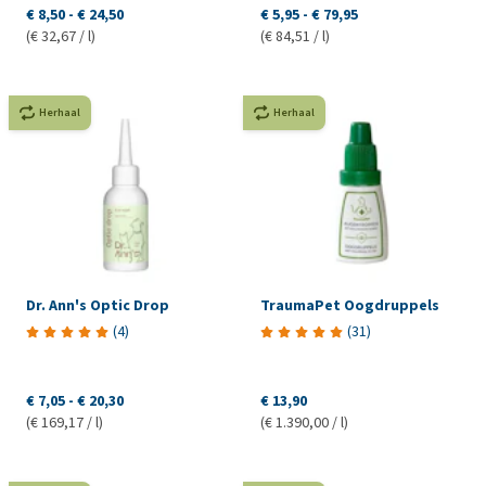
€ 8,50
-
€ 24,50
€ 5,95
-
€ 79,95
(€ 32,67 / l)
(€ 84,51 / l)
Herhaal
Herhaal
Dr. Ann's Optic Drop
TraumaPet Oogdruppels
(
4
)
(
31
)
€ 7,05
-
€ 20,30
€ 13,90
(€ 169,17 / l)
(€ 1.390,00 / l)