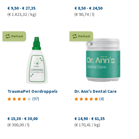
€ 9,50
-
€ 27,35
€ 8,50
-
€ 24,50
(€ 1.823,32 / kg)
(€ 90,74 / l)
Herhaal
Herhaal
TraumaPet Oordruppels
Dr. Ann's Dental Care
(
97
)
(
4
)
€ 15,30
-
€ 30,00
€ 14,90
-
€ 61,35
(€ 300,00 / l)
(€ 170,41 / kg)