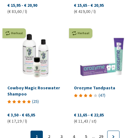
€ 15,95
-
€ 20,90
€ 15,65
-
€ 20,95
(€ 83,60 / l)
(€ 419,00 / l)
Herhaal
Herhaal
Cowboy Magic Rosewater
Orozyme Tandpasta
Shampoo
(
47
)
(
25
)
€ 3,50
-
€ 65,05
€ 11,65
-
€ 22,85
(€ 17,19 / l)
(€ 11,43 / st)
...
1
2
3
4
5
29