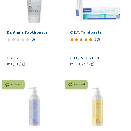
Dr. Ann’s Toothpaste
C.E.T. Tandpasta
(
0
)
(
89
)
€ 7,95
€ 11,35
-
€ 23,90
(€ 0,11 / g)
(€ 111,25 / kg)
Herhaal
Herhaal