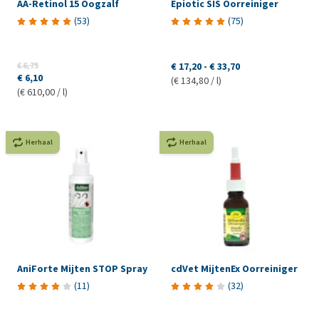
AA-Retinol 15 Oogzalf
Epiotic SIS Oorreiniger
(
53
)
(
75
)
€ 6,75
€ 17,20
-
€ 33,70
€ 6,10
(€ 134,80 / l)
(€ 610,00 / l)
Herhaal
Herhaal
AniForte Mijten STOP Spray
cdVet MijtenEx Oorreiniger
(
11
)
(
32
)