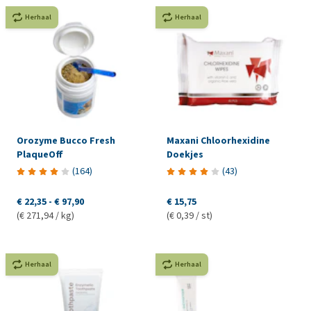
Herhaal
Herhaal
Orozyme Bucco Fresh
Maxani Chloorhexidine
PlaqueOff
Doekjes
(
164
)
(
43
)
€ 22,35
-
€ 97,90
€ 15,75
(€ 271,94 / kg)
(€ 0,39 / st)
Herhaal
Herhaal