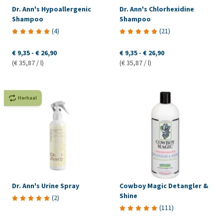
Dr. Ann's Hypoallergenic
Dr. Ann's Chlorhexidine
Shampoo
Shampoo
(
4
)
(
21
)
€ 9,35
-
€ 26,90
€ 9,35
-
€ 26,90
(€ 35,87 / l)
(€ 35,87 / l)
Herhaal
Dr. Ann's Urine Spray
Cowboy Magic Detangler &
Shine
(
2
)
(
111
)