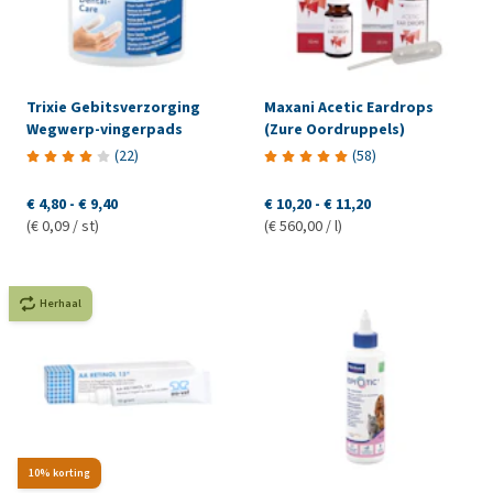
Trixie Gebitsverzorging
Maxani Acetic Eardrops
Wegwerp-vingerpads
(Zure Oordruppels)
(
22
)
(
58
)
€ 4,80
-
€ 9,40
€ 10,20
-
€ 11,20
(€ 0,09 / st)
(€ 560,00 / l)
Herhaal
10% korting