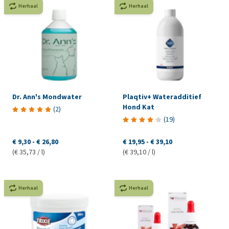
Herhaal
Herhaal
Dr. Ann's Mondwater
Plaqtiv+ Wateradditief
Hond Kat
(
2
)
(
19
)
€ 9,30
-
€ 26,80
€ 19,95
-
€ 39,10
(€ 35,73 / l)
(€ 39,10 / l)
Herhaal
Herhaal