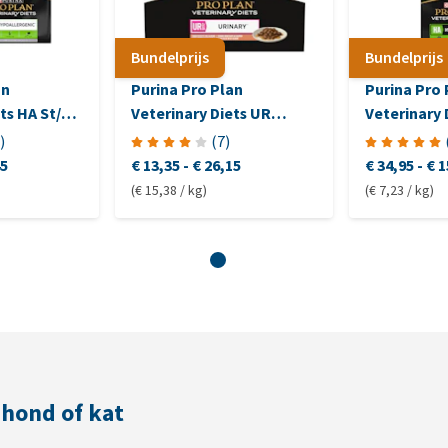
Bundelprijs
Bundelprijs
an
Purina Pro Plan
Purina Pro 
ts HA St/Ox
Veterinary Diets UR
Veterinary 
c - Kat
Urinary - Kat - Pouch
Hypoallerg
)
(
7
)
Zalm
45
€ 13,35
-
€ 26,15
€ 34,95
-
€ 1
(€ 15,38 / kg)
(€ 7,23 / kg)
 hond of kat