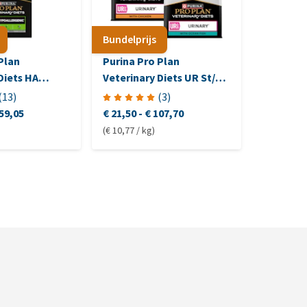
Bundelprijs
Bundelpri
Plan
Purina Pro Plan
Purina P
Diets HA
Veterinary Diets UR St/Ox
Veterina
een - Hond
Urinary - Kat
Gastroin
(
13
)
(
3
)
59,05
€ 21,50
-
€ 107,70
€ 17,60
-
(€ 10,77 / kg)
(€ 5,72 / kg