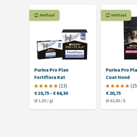
Herhaal
Herhaal
Purina Pro Plan
Purina Pro Pl
Fortiflora Kat
Coat Hond
(
13
)
(
15
€ 10,75
-
€ 64,30
€ 20,75
(€ 1,50 / g)
(€ 83,00 / l)