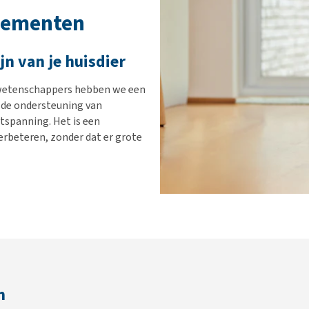
lementen
jn van je huisdier
wetenschappers hebben we een
j de ondersteuning van
ntspanning. Het is een
erbeteren, zonder dat er grote
n