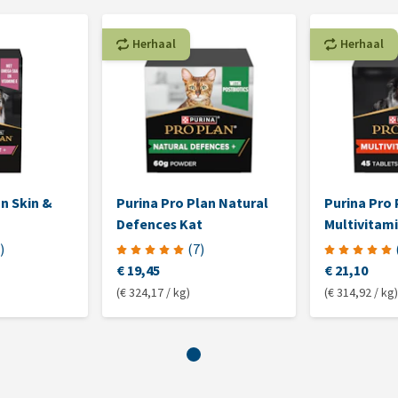
Herhaal
Herhaal
an Skin &
Purina Pro Plan Natural
Purina Pro 
Defences Kat
Multivitam
)
(
7
)
€ 19,45
€ 21,10
(€ 324,17 / kg)
(€ 314,92 / kg)