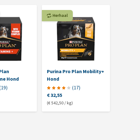
Herhaal
Plan
Purina Pro Plan Mobility+
Purina P
ine Hond
Hond
Coat Ka
(
19
)
(
17
)
€ 32,55
Niet mee
(€ 542,50 / kg)