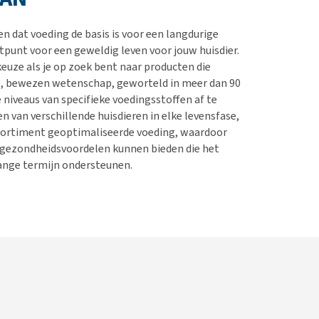
erproblemen
nd te zwaar wordt?
derdom en dementie
lp! Mijn hond plast in
en dat voeding de basis is voor een langdurige
is. Wat nu?
ergewicht en conditie
tpunt voor een geweldig leven voor jouw huisdier.
kijk alles
uze als je op zoek bent naar producten die
ieren, pezen en botten
e, bewezen wetenschap, geworteld in meer dan 90
uchtbaarheid
e niveaus van specifieke voedingsstoffen af ​​te
 van verschillende huisdieren in elke levensfase,
kijk alles
sortiment geoptimaliseerde voeding, waardoor
e gezondheidsvoordelen kunnen bieden die het
 lange termijn ondersteunen.