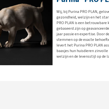
Bench
Nierproblemen
BARF
Ni
ho
er
Voer- en drinkbakken
Ouderdom en dementie
Puppy apotheek
Ou
He
nvoer
Wij, bij Purina PRO PLAN, gelov
hu
Op reis en onderweg
Overgewicht en conditie
Vuurwerkangst
Ov
gezondheid, welzijn en het star
r
Be
PRO PLAN is een betrouwbare ke
Bekijk alles
Bekijk alles
Puppy benodigdheden
Sp
gebaseerd zijn op geavanceerd
Bekijk alles
Vr
jaar passie en expertise.​ Door d
stemmen op de exacte behoeften
Be
levert het Purina PRO PLAN as
baasjes hun huisdieren zinvoll
welzijn en de levensstijl op de