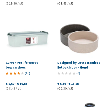
(€ 19,30 / st)
(€ 1,43 / st)
Curver Petlife worst
Designed by Lotte Bamboo
bewaardoos
Eetbak Noor - Hond
(
16
)
(
0
)
€ 8,60
-
€ 16,85
€ 6,30
-
€ 13,65
(€ 8,43 / st)
(€ 6,30 / st)