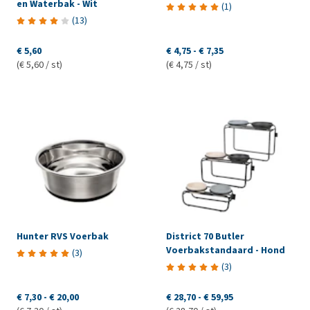
en Waterbak - Wit
(
1
)
(
13
)
€ 5,60
€ 4,75
-
€ 7,35
(€ 5,60 / st)
(€ 4,75 / st)
Hunter RVS Voerbak
District 70 Butler
Voerbakstandaard - Hond
(
3
)
(
3
)
€ 7,30
-
€ 20,00
€ 28,70
-
€ 59,95