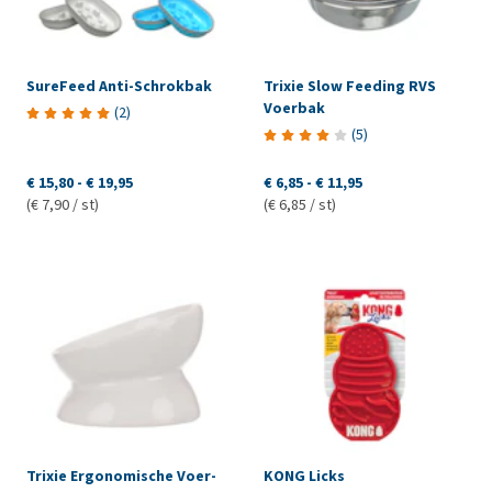
SureFeed Anti-Schrokbak
Trixie Slow Feeding RVS
Voerbak
(
2
)
(
5
)
€ 15,80
-
€ 19,95
€ 6,85
-
€ 11,95
(€ 7,90 / st)
(€ 6,85 / st)
Trixie Ergonomische Voer-
KONG Licks