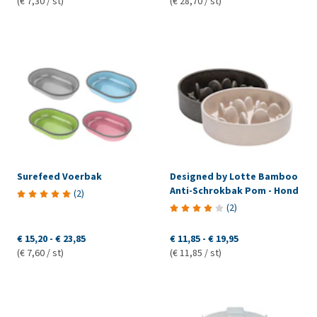
(€ 7,30 / st)
(€ 28,70 / st)
Surefeed Voerbak
Designed by Lotte Bamboo
Anti-Schrokbak Pom - Hond
(
2
)
(
2
)
€ 15,20
-
€ 23,85
€ 11,85
-
€ 19,95
(€ 7,60 / st)
(€ 11,85 / st)