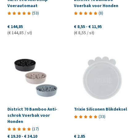
Voerautomaat
Voerbak voor Honden
(
53
)
(
8
)
€ 144,85
€ 8,55
-
€ 11,95
(€ 144,85 / st)
(€ 8,55 / st)
District 70 Bamboo Anti-
Trixie Siliconen Blikdeksel
schrok Voerbak voor
(
33
)
Honden
(
17
)
€ 19,30
-
€ 34,10
€ 2,85