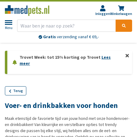
Inloggen
Winkelwagen
Menu
Gratis
verzending vanaf € 69,-
Trovet Week: tot 15% korting op Trovet
Lees
meer
Terug
Voer- en drinkbakken voor honden
Maak etenstijd de favoriete tijd van jouw hond met onze hondenvoer-
en drinkbakken! Van kleurrijke en verstelbare opties tot trendy
designs die passen bij elke stijl, wij hebben alles om de eet- en
drinkervaring van je hond te upgraden. Ontdek nu onze collectie en