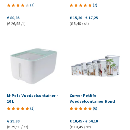
(
1
)
(
2
)
€ 80,95
€ 15,20
-
€ 17,25
(€ 26,98 / l)
(€ 8,40 / st)
M-Pets Voedselcontainer -
Curver Petlife
10 L
Voedselcontainer Hond
(
1
)
(
6
)
€ 29,90
€ 10,45
-
€ 54,10
(€ 29,90 / st)
(€ 10,45 / st)