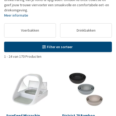
geef jouw trouwe viervoeter een smaakvolle en comfortabele eet- en
drinkomgeving.
Meer informatie
Voerbakken
Drinkbakken
Filter en sorteer
1
-
24
van
170
Producten
SureFeed Microchip
District 70 Bamboo