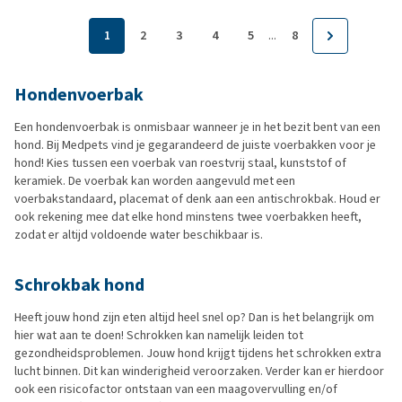
...
1
2
3
4
5
8
Hondenvoerbak
Een hondenvoerbak is onmisbaar wanneer je in het bezit bent van een
hond. Bij Medpets vind je gegarandeerd de juiste voerbakken voor je
hond! Kies tussen een voerbak van roestvrij staal, kunststof of
keramiek. De voerbak kan worden aangevuld met een
voerbakstandaard, placemat of denk aan een antischrokbak. Houd er
ook rekening mee dat elke hond minstens twee voerbakken heeft,
zodat er altijd voldoende water beschikbaar is.
Schrokbak hond
Heeft jouw hond zijn eten altijd heel snel op? Dan is het belangrijk om
hier wat aan te doen! Schrokken kan namelijk leiden tot
gezondheidsproblemen. Jouw hond krijgt tijdens het schrokken extra
lucht binnen. Dit kan winderigheid veroorzaken. Verder kan er hierdoor
ook een risicofactor ontstaan van een maagovervulling en/of