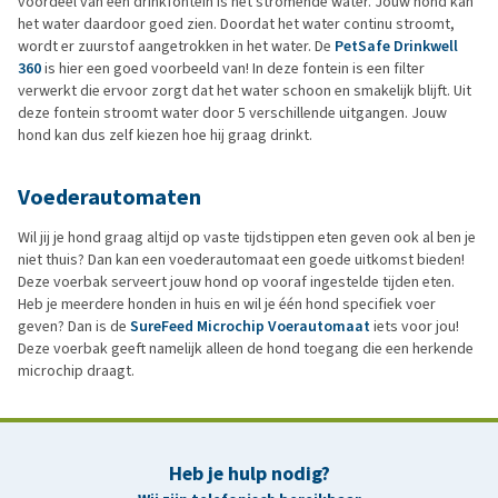
voordeel van een drinkfontein is het stromende water. Jouw hond kan
het water daardoor goed zien. Doordat het water continu stroomt,
wordt er zuurstof aangetrokken in het water. De
PetSafe Drinkwell
360
is hier een goed voorbeeld van! In deze fontein is een filter
verwerkt die ervoor zorgt dat het water schoon en smakelijk blijft. Uit
deze fontein stroomt water door 5 verschillende uitgangen. Jouw
hond kan dus zelf kiezen hoe hij graag drinkt.
Voederautomaten
Wil jij je hond graag altijd op vaste tijdstippen eten geven ook al ben je
niet thuis? Dan kan een voederautomaat een goede uitkomst bieden!
Deze voerbak serveert jouw hond op vooraf ingestelde tijden eten.
Heb je meerdere honden in huis en wil je één hond specifiek voer
geven? Dan is de
SureFeed Microchip Voerautomaat
iets voor jou!
Deze voerbak geeft namelijk alleen de hond toegang die een herkende
microchip draagt.
Heb je hulp nodig?