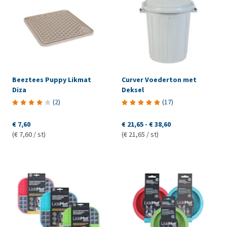
Beeztees Puppy Likmat
Curver Voederton met
Diza
Deksel
(
2
)
(
17
)
€ 7,60
€ 21,65
-
€ 38,60
(€ 7,60 / st)
(€ 21,65 / st)