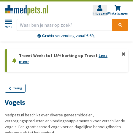
Inloggen
Winkelwagen
Menu
Gratis
verzending vanaf € 69,-
Trovet Week: tot 15% korting op Trovet
Lees
meer
Terug
Vogels
Medpets.nl beschikt over diverse geneesmiddelen,
verzorgingsproducten en voedingssupplementen voor verschillende
vogels. Een groot aanbod vogelvoer en dagelijkse benodigdheden
behoren ook tot het aanbod.