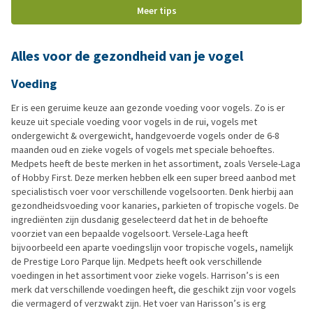
deze blog lees je waar een goed papegaaienmenu aan moet
Meer tips
voldoen, waarom gemengd voer risico’s met zich meebrengt en
wat je vooral niet moet geven.
Alles voor de gezondheid van je vogel
Voeding
Er is een geruime keuze aan gezonde voeding voor vogels. Zo is er
keuze uit speciale voeding voor vogels in de rui, vogels met
ondergewicht & overgewicht, handgevoerde vogels onder de 6-8
maanden oud en zieke vogels of vogels met speciale behoeftes.
Medpets heeft de beste merken in het assortiment, zoals Versele-Laga
of Hobby First. Deze merken hebben elk een super breed aanbod met
specialistisch voer voor verschillende vogelsoorten. Denk hierbij aan
gezondheidsvoeding voor kanaries, parkieten of tropische vogels. De
ingrediënten zijn dusdanig geselecteerd dat het in de behoefte
voorziet van een bepaalde vogelsoort. Versele-Laga heeft
bijvoorbeeld een aparte voedingslijn voor tropische vogels, namelijk
de Prestige Loro Parque lijn. Medpets heeft ook verschillende
voedingen in het assortiment voor zieke vogels. Harrison’s is een
merk dat verschillende voedingen heeft, die geschikt zijn voor vogels
die vermagerd of verzwakt zijn. Het voer van Harisson’s is erg