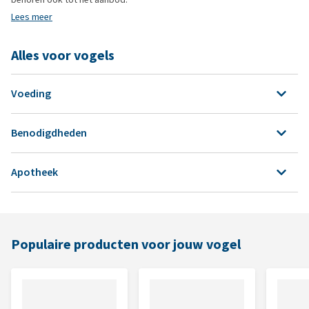
Lees meer
Alles voor vogels
Voeding
Benodigdheden
Papegaaienvoer
Apotheek
Voer en drinkbakken
Parkietenvoer
Voedingssupplementen
Bodembedekking
Kanarievoer
Populaire producten voor jouw vogel
Bloedluis
Kooi inrichting
Tropisch vogelvoer
Alle apotheek producten
Speelgoed
Duivenvoer