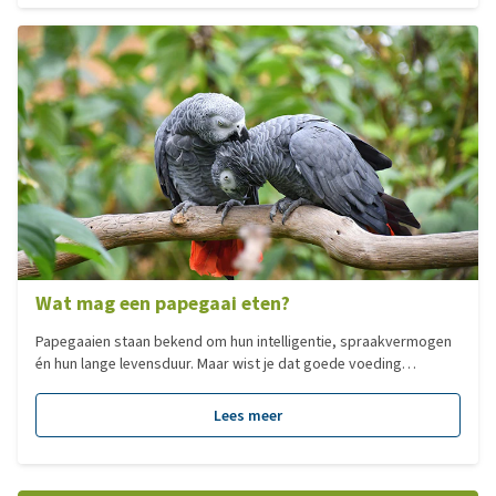
papegaai geen huisdier is waar je "even aan begint".
Wat mag een papegaai eten?
Papegaaien staan bekend om hun intelligentie, spraakvermogen
én hun lange levensduur. Maar wist je dat goede voeding
misschien wel het belangrijkste is voor een gezond en lang
papegaaienleven? Veel gezondheidsproblemen bij papegaaien
Lees meer
worden veroorzaakt door jarenlange voedingstekorten. Die
ontstaan vaak ongemerkt en als de eerste klachten zichtbaar
worden, is het helaas vaak al (gedeeltelijk) onomkeerbaar. In