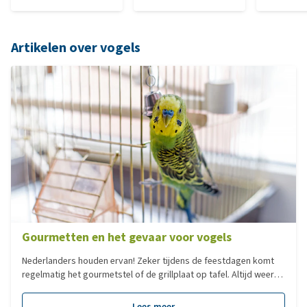
Artikelen over vogels
Gourmetten en het gevaar voor vogels
Nederlanders houden ervan! Zeker tijdens de feestdagen komt
regelmatig het gourmetstel of de grillplaat op tafel. Altijd weer
een gezellige bezigheid zo met elkaar. Heb je een vogel, zet deze
dan wel even in een andere ruimte! Gourmetten in dezelfde ruimte
Lees meer