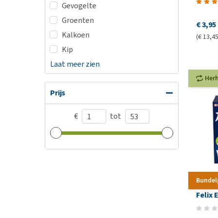
Gevogelte
Groenten
€ 3,95
Kalkoen
(€ 13,45
Kip
Laat meer zien
Her
Prijs
€
tot
Bundel
Felix 