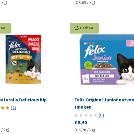
/ kg)
(€ 3,69 / kg)
haal
Herhaal
Naturally Delicious Kip
Felix Original Junior natvoer
smaken
(
2
)
(
0
)
€ 5,90
 / kg)
(€ 5,78 / kg)