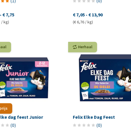
(
1
)
(
0
)
-
€ 7,75
€ 7,05
-
€ 13,90
 / kg)
(€ 6,76 / kg)
haal
Herhaal
prijs
Elke dag feest Junior
Felix Elke Dag Feest
(
0
)
(
0
)