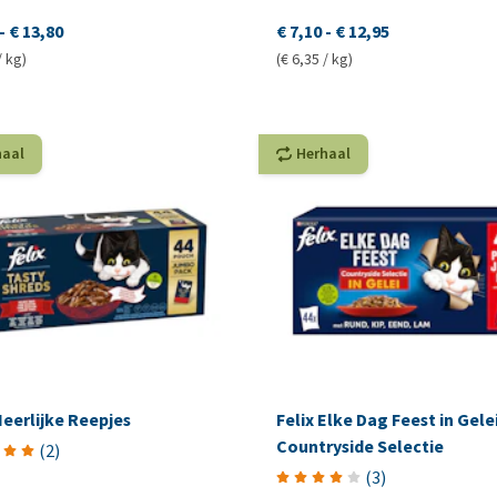
-
€ 13,80
€ 7,10
-
€ 12,95
/ kg)
(€ 6,35 / kg)
haal
Herhaal
Heerlijke Reepjes
Felix Elke Dag Feest in Gelei
Countryside Selectie
(
2
)
(
3
)