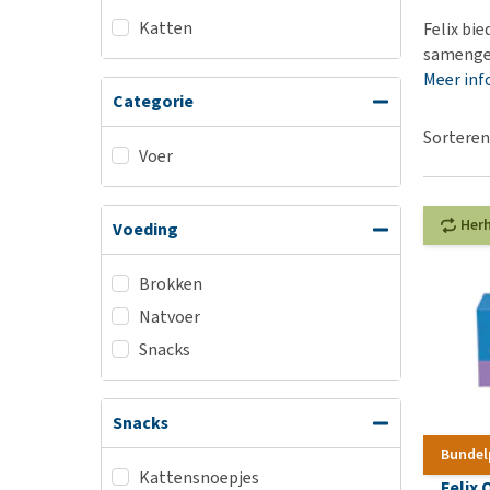
BARF
Hypoallergeen vo
Katten
Felix bie
Puppy apotheek
Biologisch honde
samenges
Vuurwerkangst
Meer inf
Vegan hondenvoe
Categorie
Bekijk alles
Snacks
Sorteren
Bekijk alles
Voer
Her
Voeding
Brokken
Natvoer
Snacks
Snacks
Bundel
Kattensnoepjes
Felix 