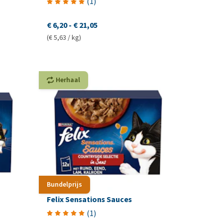
(
1
)
€ 6,20
-
€ 21,05
(€ 5,63 / kg)
Herhaal
Bundelprijs
Felix Sensations Sauces
(
1
)