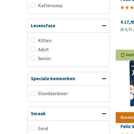
Kattensoep
€ 17,9
Levensfase
(€ 4,71 
Kitten
Adult
Her
Senior
Speciale kenmerken
Standaardvoer
Smaak
Bundel
Felix 
Eend