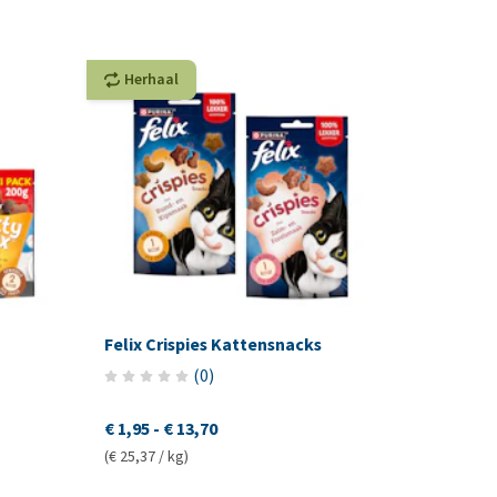
Herhaal
Felix Crispies Kattensnacks
(
0
)
€ 1,95
-
€ 13,70
(€ 25,37 / kg)