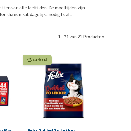
erproblemen
nd te zwaar wordt?
ten van alle leeftijden. De maaltijden zijn
derdom en dementie
lp! Mijn hond plast in
n die een kat dagelijks nodig heeft.
is. Wat nu?
ergewicht en conditie
kijk alles
ieren, pezen en botten
1
-
21
van
21
Producten
uchtbaarheid
kijk alles
Herhaal
 - Mix
Felix Dubbel Zo Lekker