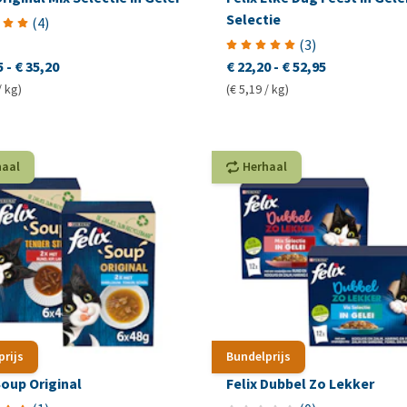
Selectie
(
4
)
(
3
)
5
-
€ 35,20
€ 22,20
-
€ 52,95
/ kg)
(€ 5,19 / kg)
haal
Herhaal
prijs
Bundelprijs
Soup Original
Felix Dubbel Zo Lekker