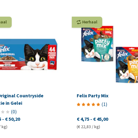
haal
Herhaal
Original Countryside
Felix Party Mix
ie in Gelei
(
1
)
(
0
)
5
-
€ 50,20
€ 4,75
-
€ 45,00
/ kg)
(€ 22,83 / kg)