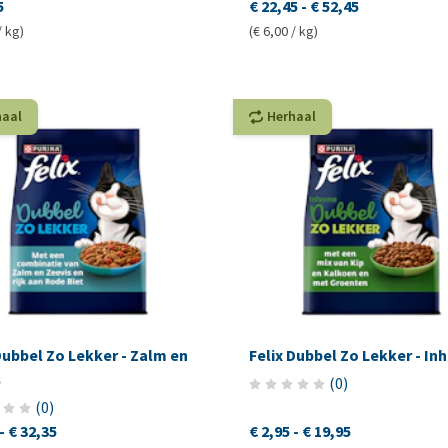
5
€ 22,45
-
€ 52,45
/ kg)
(€ 6,00 / kg)
haal
Herhaal
Dubbel Zo Lekker - Zalm en
Felix Dubbel Zo Lekker - I
s
(
0
)
(
0
)
-
€ 32,35
€ 2,95
-
€ 19,95