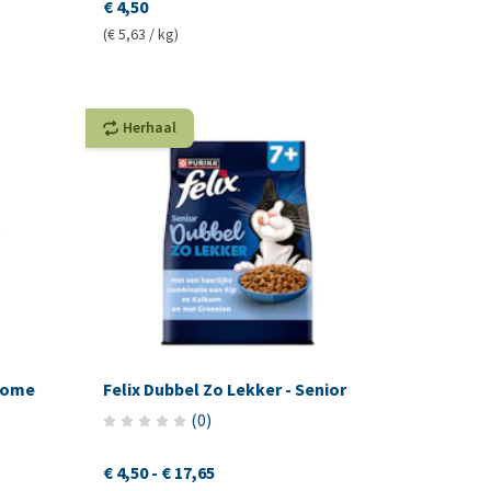
€ 4,50
(€ 5,63 / kg)
Herhaal
nhome
Felix Dubbel Zo Lekker - Senior
(
0
)
€ 4,50
-
€ 17,65