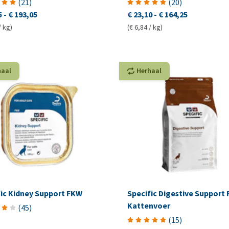
(
21
)
(
20
)
5
-
€ 193,05
€ 23,10
-
€ 164,25
/ kg)
(€ 6,84 / kg)
haal
Herhaal
fic Kidney Support FKW
Specific Digestive Support F
Kattenvoer
(
45
)
(
15
)