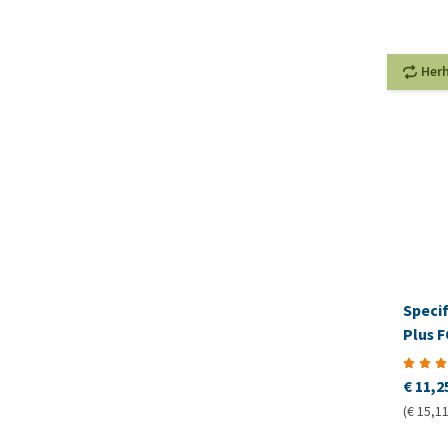
Her
Speci
Plus 
€ 11,2
(€ 15,11