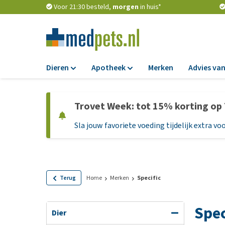
Voor 21:30 besteld,
morgen
in huis*
Dieren
Apotheek
Merken
Advies van
Voer
Apotheek
Trovet Week: tot 15% korting op
Hondenbrokken
Vlooien en teken
Sla jouw favoriete voeding tijdelijk extra voo
Natvoer
Ontworming
Dieetvoer
Medicijnen en
supplementen
Standaardvoer
Probiotica en we
Graanvrij honden
Terug
Home
Merken
Specific
Vitamines en min
Puppyvoer en sna
Spec
Medische benodi
Glutenvrij honden
Dier