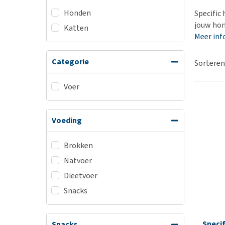
BARF
Hypoallergeen vo
Honden
Specific
Puppy apotheek
Biologisch honde
jouw hon
Katten
Vuurwerkangst
Meer inf
Vegan hondenvoe
Bekijk alles
Snacks
Categorie
Sorteren
Bekijk alles
Voer
Voeding
Brokken
Natvoer
Dieetvoer
Snacks
Specif
Snacks