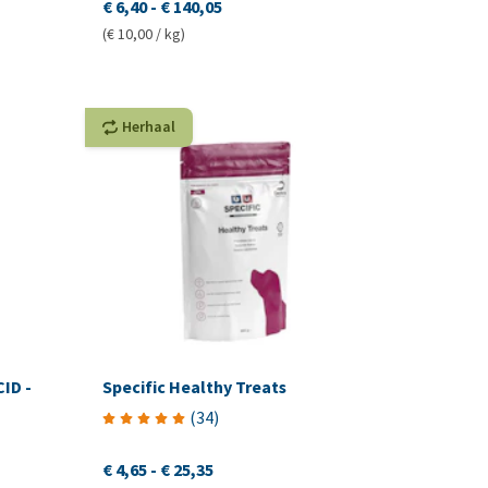
€ 6,40
-
€ 140,05
(€ 10,00 / kg)
Herhaal
CID -
Specific Healthy Treats
(
34
)
€ 4,65
-
€ 25,35