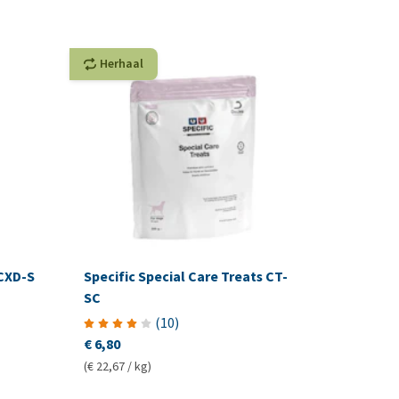
Herhaal
 CXD-S
Specific Special Care Treats CT-
SC
(
10
)
€ 6,80
(€ 22,67 / kg)