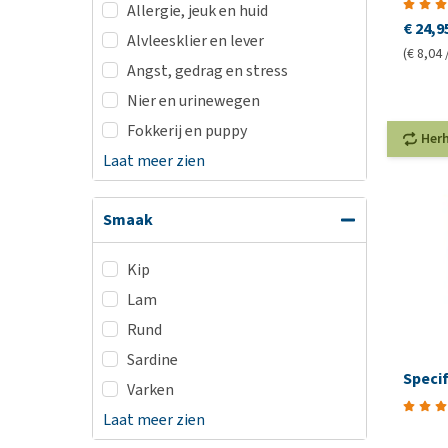
Allergie, jeuk en huid
€ 24,9
Alvleesklier en lever
(€ 8,04 
Angst, gedrag en stress
Nier en urinewegen
Fokkerij en puppy
Her
Laat meer zien
Smaak
Kip
Lam
Rund
Sardine
Speci
Varken
Laat meer zien