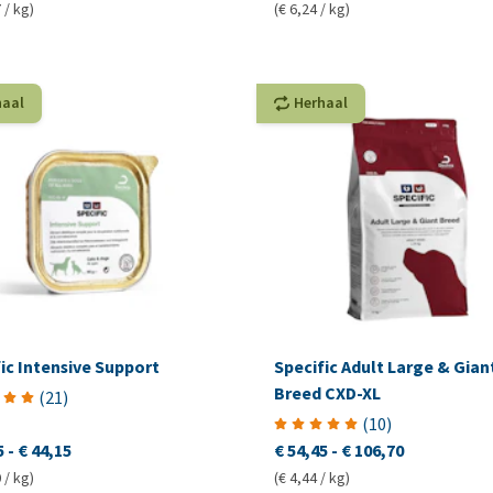
 / kg)
(€ 6,24 / kg)
haal
Herhaal
ic Intensive Support
Specific Adult Large & Gian
Breed CXD-XL
(
21
)
(
10
)
5
-
€ 44,15
€ 54,45
-
€ 106,70
 / kg)
(€ 4,44 / kg)