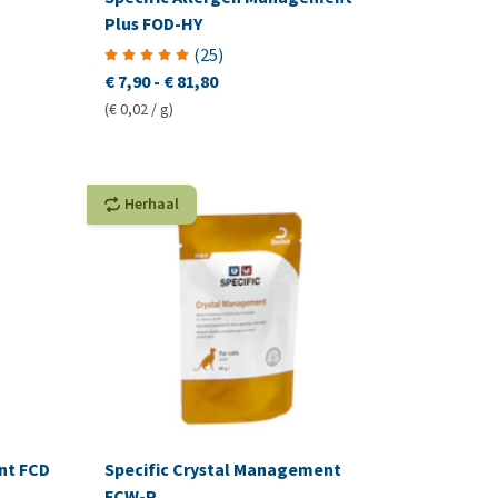
Plus FOD-HY
(
25
)
€ 7,90
-
€ 81,80
(€ 0,02 / g)
Herhaal
nt FCD
Specific Crystal Management
FCW-P