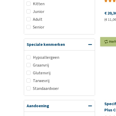
Kitten
Junior
€ 20,3
Adult
(€ 11,06
Senior
Her
Speciale kenmerken
Hypoallergeen
Graanvrij
Glutenvrij
Tarwevrij
Standaardvoer
Speci
Aandoening
Plus 