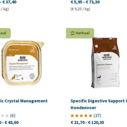
-
€ 37,40
€ 5,95
-
€ 73,30
 / kg)
(€ 9,25 / kg)
haal
Herhaal
fic Crystal Management
Specific Digestive Support 
Hondenvoer
(
6
)
(
37
)
0
-
€ 43,60
€ 21,70
-
€ 120,35