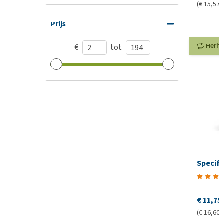
(€ 15,57
Prijs
Her
€
tot
Specif
€ 11,7
(€ 16,60