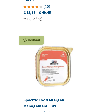
(
10
)
€ 13,15
-
€ 49,45
(€ 12,12 / kg)
Herhaal
Specific Food Allergen
Management FDW