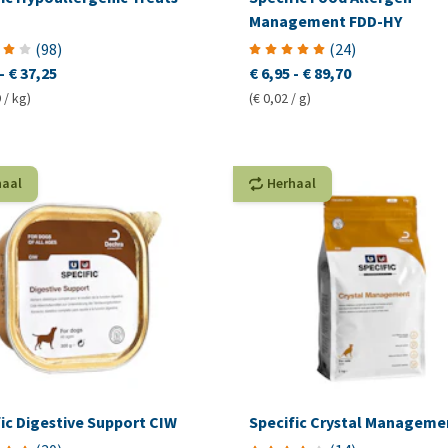
Management FDD-HY
(
98
)
(
24
)
-
€ 37,25
€ 6,95
-
€ 89,70
 / kg)
(€ 0,02 / g)
haal
Herhaal
ic Digestive Support CIW
Specific Crystal Manageme