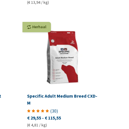
(€ 13,94 / kg)
Herhaal
t
Specific Adult Medium Breed CXD-
M
(
30
)
€ 29,55
-
€ 115,55
(€ 4,81 / kg)