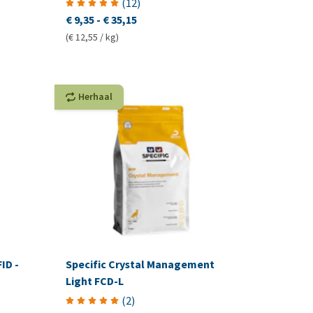
(
12
)
€ 9,35
-
€ 35,15
(€ 12,55 / kg)
Herhaal
ID -
Specific Crystal Management
Light FCD-L
(
2
)