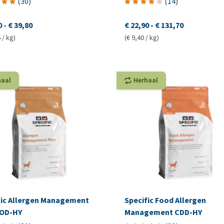
(
30
)
(
14
)
0
-
€ 39,80
€ 22,90
-
€ 131,70
 / kg)
(€ 9,40 / kg)
haal
Herhaal
fic Allergen Management
Specific Food Allergen
COD-HY
Management CDD-HY