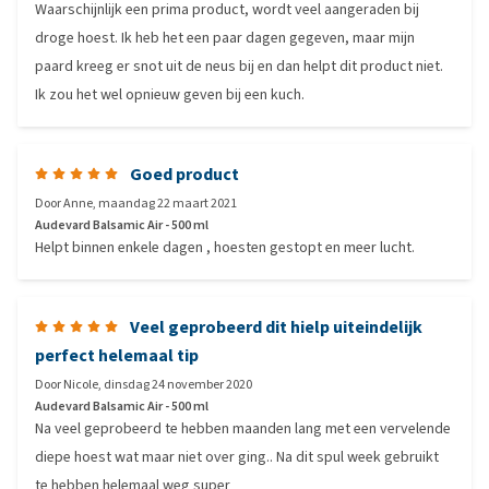
Waarschijnlijk een prima product, wordt veel aangeraden bij
droge hoest. Ik heb het een paar dagen gegeven, maar mijn
paard kreeg er snot uit de neus bij en dan helpt dit product niet.
Ik zou het wel opnieuw geven bij een kuch.
Goed product
Door
Anne
,
maandag 22 maart 2021
Audevard Balsamic Air - 500 ml
Helpt binnen enkele dagen , hoesten gestopt en meer lucht.
Veel geprobeerd dit hielp uiteindelijk
perfect helemaal tip
Door
Nicole
,
dinsdag 24 november 2020
Audevard Balsamic Air - 500 ml
Na veel geprobeerd te hebben maanden lang met een vervelende
diepe hoest wat maar niet over ging.. Na dit spul week gebruikt
te hebben helemaal weg super