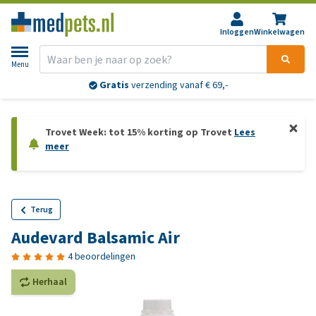
Inloggen
Winkelwagen
Menu
Gratis
verzending vanaf € 69,-
Trovet Week: tot 15% korting op Trovet
Lees
meer
Terug
Audevard Balsamic Air
4 beoordelingen
Herhaal