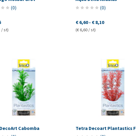
(
0
)
(
0
)
5
€ 6,60
-
€ 8,10
 / st)
(€ 6,60 / st)
 DecoArt Cabomba
Tetra Decoart Plantastics F