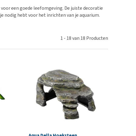
erproblemen
nd te zwaar wordt?
 voor een goede leefomgeving. De juiste decoratie
derdom en dementie
lp! Mijn hond plast in
t je nodig hebt voor het inrichten van je aquarium.
is. Wat nu?
ergewicht en conditie
kijk alles
ieren, pezen en botten
1
-
18
van
18
Producten
uchtbaarheid
kijk alles
Aqua Della Hoeksteen