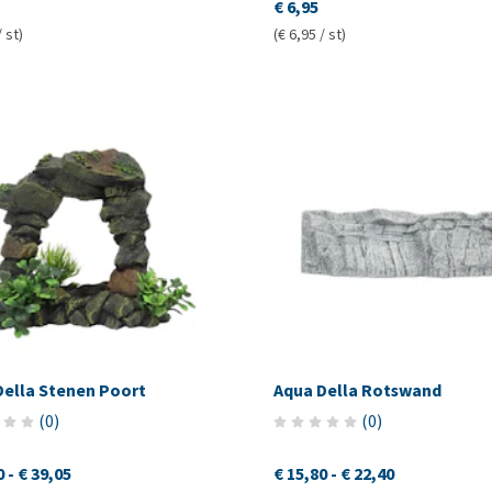
€ 6,95
/ st)
(€ 6,95 / st)
Della Stenen Poort
Aqua Della Rotswand
(
0
)
(
0
)
0
-
€ 39,05
€ 15,80
-
€ 22,40