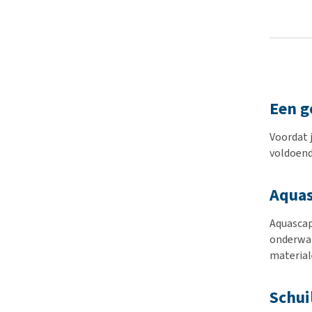
Een g
Voordat 
voldoend
Aqua
Aquascapi
onderwat
material
Schui