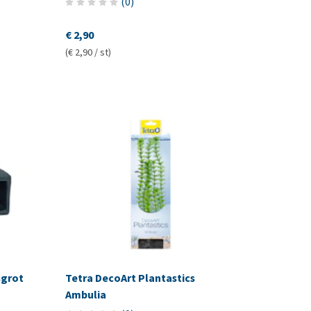
(
0
)
€ 2,90
(€ 2,90 / st)
sgrot
Tetra DecoArt Plantastics
Ambulia