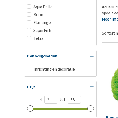
BARF
Hypoallergeen vo
Aqua Della
Aquarium
Puppy apotheek
Biologisch honde
speelt ee
Boon
Vuurwerkangst
Meer inf
Vegan hondenvoe
Flamingo
Bekijk alles
Snacks
SuperFish
Sorteren
Bekijk alles
Tetra
Benodigdheden
Inrichting en decoratie
Prijs
€
tot
Flami