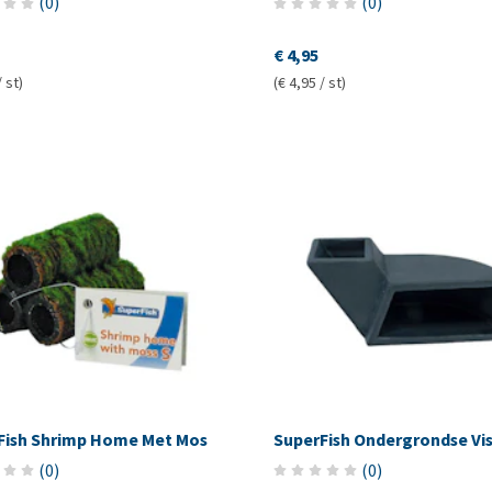
(
0
)
(
0
)
€ 4,95
/ st)
(€ 4,95 / st)
Fish Shrimp Home Met Mos
SuperFish Ondergrondse Vi
(
0
)
(
0
)