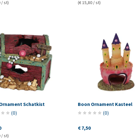
 / st)
(€ 15,80 / st)
Ornament Schatkist
Boon Ornament Kasteel
(
0
)
(
0
)
0
€ 7,50
 / st)