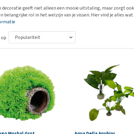
Bench
Nierproblemen
BARF
Ni
ho
er
 decoratie geeft niet alleen een mooie uitstaling, maar zorgt ook
Voer- en drinkbakken
Ouderdom en dementie
Puppy apotheek
Ou
He
nvoer
n belangrijke rol in het welzijn van je vissen. Hier vind je alles wa
hu
Op reis en onderweg
Overgewicht en conditie
Vuurwerkangst
Ov
ormatie
r
Be
Bekijk alles
Bekijk alles
Puppy benodigdheden
Sp
 op
Bekijk alles
Vr
Be
ngo Mosbal Grot
Aqua Della Anubias