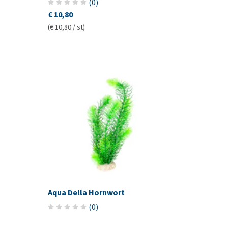
(
0
)
€ 10,80
(€ 10,80 / st)
Aqua Della Hornwort
(
0
)