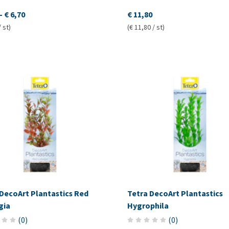
-
€ 6,70
€ 11,80
/ st)
(€ 11,80 / st)
 DecoArt Plantastics Red
Tetra DecoArt Plantastics
gia
Hygrophila
(
0
)
(
0
)