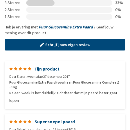
3 Sterren
33%
2 Sterren
0%
1 Sterren
0%
Heb je ervaring met
Puur Glucosamine Extra Paard
? Geef jouw
mening over dit product
Schrijf jouw eigen review
Fijn product
Door
Elena
,
woensdag 27 december 2017
Puur Glucosamine Extra Paard (voorheen Puur Glucosamine Compleet)
- 1 kg
Na een week is het duidelijk zichtbaar dat mijn paard beter gaat
lopen
Super soepel paard
Door
Sebastiaan
,
donderdag 28 januari 2016