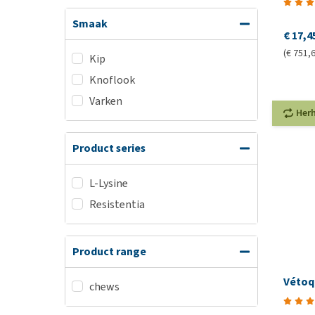
Smaak
€ 17,4
(€ 751,6
Kip
Knoflook
Varken
Her
Product series
L-Lysine
Resistentia
Product range
Vétoqu
chews