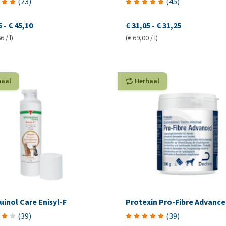
(
23
)
(
45
)
5
-
€ 45,10
€ 31,05
-
€ 31,25
6 / l)
(€ 69,00 / l)
haal
Herhaal
inol Care Enisyl-F
Protexin Pro-Fibre Advance
(
39
)
(
39
)