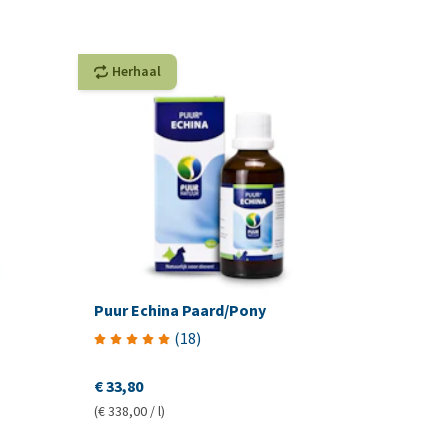
Herhaal
Puur Echina Paard/Pony
(
18
)
€ 33,80
(€ 338,00 / l)