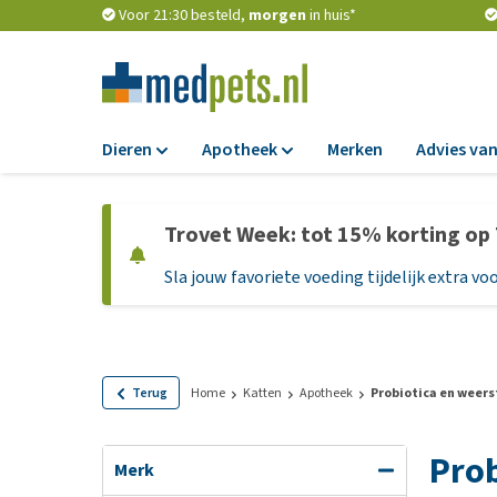
Voor 21:30 besteld,
morgen
in huis*
Dieren
Apotheek
Merken
Advies van
Voer
Apotheek
Trovet Week: tot 15% korting op
Hondenbrokken
Vlooien en teken
Sla jouw favoriete voeding tijdelijk extra voo
Natvoer
Ontworming
Dieetvoer
Medicijnen en
supplementen
Standaardvoer
Probiotica en we
Graanvrij honden
Terug
Home
Katten
Apotheek
Probiotica en weer
Vitamines en min
Puppyvoer en sna
Prob
Medische benodi
Glutenvrij honden
Merk