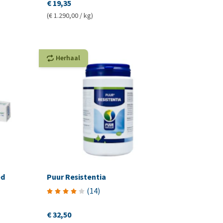
€ 19,35
(€ 1.290,00 / kg)
Herhaal
ed
Puur Resistentia
(
14
)
€ 32,50