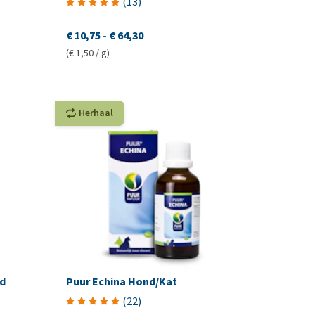
(
13
)
€ 10,75
-
€ 64,30
(€ 1,50 / g)
Herhaal
d
Puur Echina Hond/Kat
(
22
)