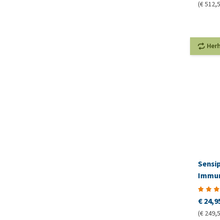
(€ 512,5
Her
Sensi
Immu
€ 24,9
(€ 249,5