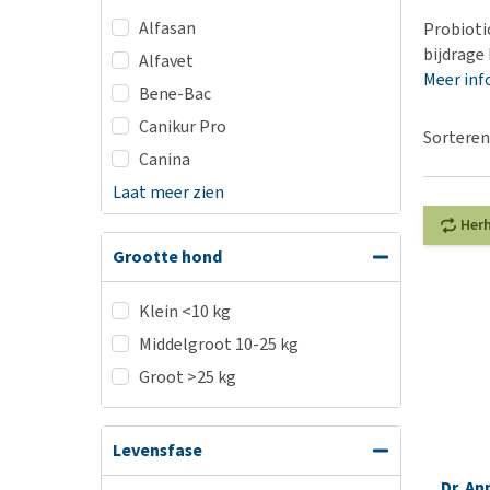
BARF
Hypoallergeen vo
Alfasan
Probioti
Puppy apotheek
Biologisch honde
bijdrage
Alfavet
Vuurwerkangst
Meer inf
Vegan hondenvoe
Bene-Bac
Bekijk alles
Snacks
Canikur Pro
Sorteren
Bekijk alles
Canina
Laat meer zien
Her
Grootte hond
Klein <10 kg
Middelgroot 10-25 kg
Groot >25 kg
Levensfase
Dr. An