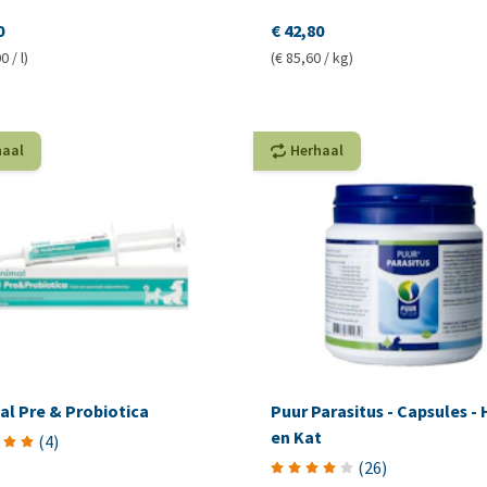
0
€ 42,80
0 / l)
(€ 85,60 / kg)
haal
Herhaal
al Pre & Probiotica
Puur Parasitus - Capsules -
en Kat
(
4
)
(
26
)