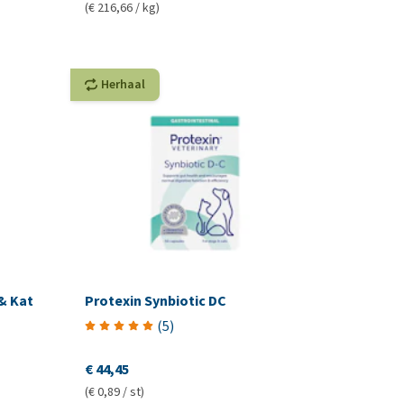
(€ 216,66 / kg)
Herhaal
& Kat
Protexin Synbiotic DC
(
5
)
€ 44,45
(€ 0,89 / st)