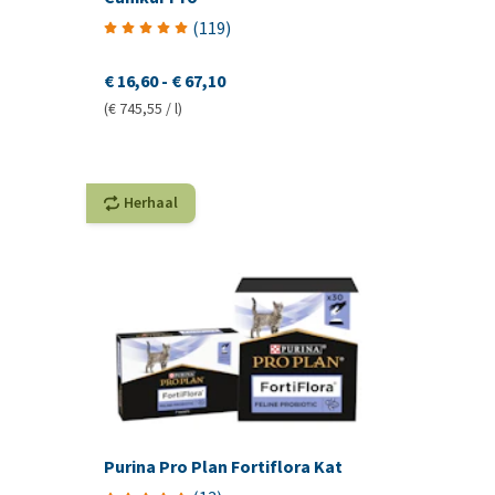
(
119
)
€ 16,60
-
€ 67,10
(€ 745,55 / l)
Herhaal
Purina Pro Plan Fortiflora Kat