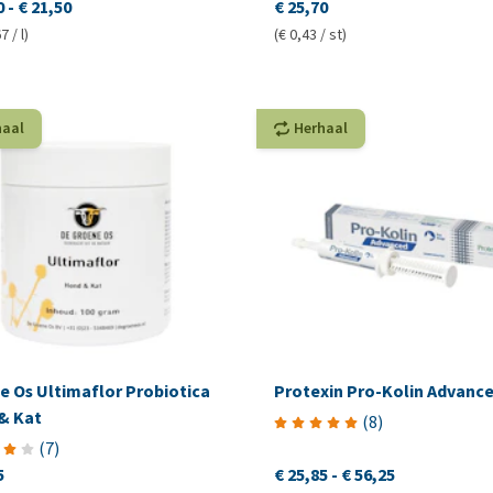
0
-
€ 21,50
€ 25,70
7 / l)
(€ 0,43 / st)
haal
Herhaal
e Os Ultimaflor Probiotica
Protexin Pro-Kolin Advanc
& Kat
(
8
)
(
7
)
5
€ 25,85
-
€ 56,25