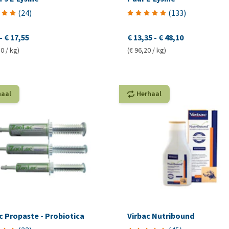
(
24
)
(
133
)
-
€ 17,55
€ 13,35
-
€ 48,10
0 / kg)
(€ 96,20 / kg)
haal
Herhaal
 Propaste - Probiotica
Virbac Nutribound