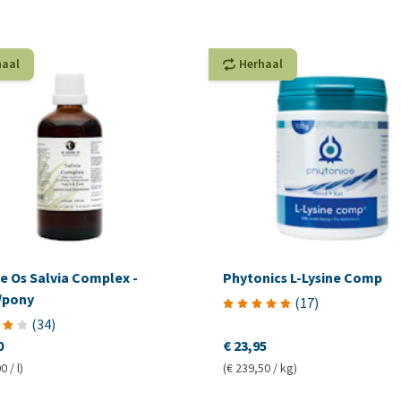
haal
Herhaal
e Os Salvia Complex -
Phytonics L-Lysine Comp
/pony
(
17
)
(
34
)
0
€ 23,95
0 / l)
(€ 239,50 / kg)