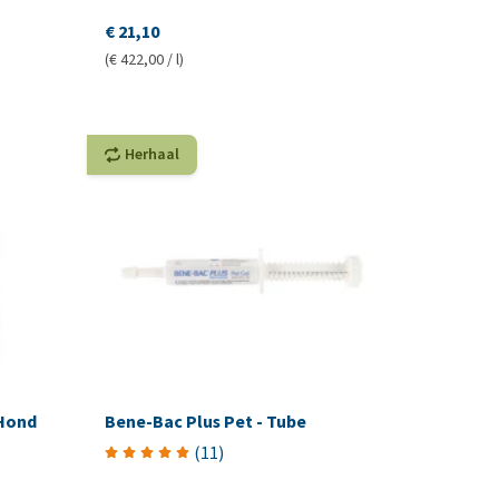
€ 21,10
(€ 422,00 / l)
Herhaal
 Hond
Bene-Bac Plus Pet - Tube
(
11
)