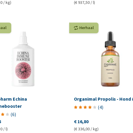
0 / kg)
(€ 937,50 / l)
haal
Herhaal
pharm Echina
Organimal Propolis - Hond 
nebooster
(
4
)
(
6
)
5
€ 16,80
0 / l)
(€ 336,00 / kg)