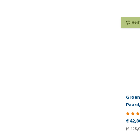
Her
Groen
Paard
€ 42,8
(€ 428,0